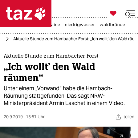

taz zahl ich
hitze
krieg in der ukraine
niedrigwasser
waldbrände

taz zahl ich
st
Aktuelle Stunde zum Hambacher Forst: „Ich wollt' den Wald räu
taz zahl ich
themen
Aktuelle Stunde zum Hambacher Forst
„Ich wollt' den Wald
politik
räumen“
öko
Unter einem „Vorwand“ habe die Hambach-
Räumung stattgefunden. Das sagt NRW-
gesellschaft
Ministerpräsident Armin Laschet in einem Video.
kultur
20.9.2019
15:57 Uhr
teilen
sport