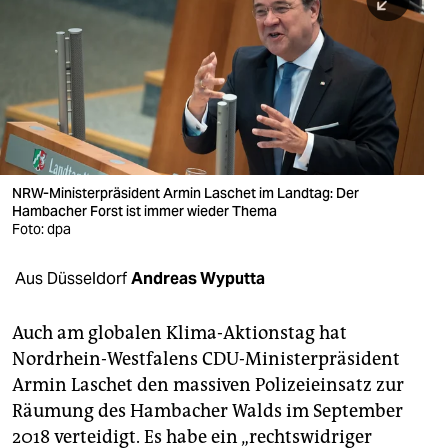
berlin
nord
wahrheit
verlag
verlag
NRW-Ministerpräsident Armin Laschet im Landtag: Der
Hambacher Forst ist immer wieder Thema
veranstaltungen
Foto: dpa
shop
Aus Düsseldorf
Andreas Wyputta
fragen & hilfe
unterstützen
Auch am globalen Klima-Aktionstag hat
Nordrhein-Westfalens CDU-Ministerpräsident
abo
Armin Laschet den massiven Polizeieinsatz zur
Räumung des Hambacher Walds im September
genossenschaft
2018 verteidigt. Es habe ein „rechtswidriger