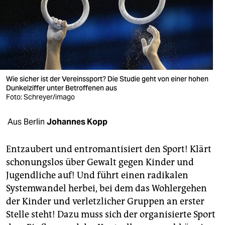
berlin
nord
wahrheit
verlag
Wie sicher ist der Vereinssport? Die Studie geht von einer hohen
Dunkelziffer unter Betroffenen aus
verlag
Foto: Schreyer/imago
veranstaltungen
Aus Berlin
Johannes Kopp
shop
fragen & hilfe
Entzaubert und entromantisiert den Sport! Klärt
schonungslos über Gewalt gegen Kinder und
unterstützen
Jugendliche auf! Und führt einen radikalen
Systemwandel herbei, bei dem das Wohlergehen
abo
der Kinder und verletzlicher Gruppen an erster
genossenschaft
Stelle steht! Dazu muss sich der organisierte Sport