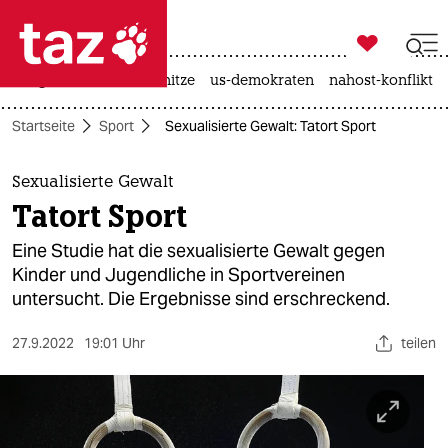

taz zahl ich
krieg in der ukraine
hitze
us-demokraten
nahost-konflikt

taz zahl ich
Startseite
Sport
Sexualisierte Gewalt: Tatort Sport
taz zahl ich
themen
Sexualisierte Gewalt
Tatort Sport
politik
Eine Studie hat die sexualisierte Gewalt gegen
öko
Kinder und Jugendliche in Sportvereinen
untersucht. Die Ergebnisse sind erschreckend.
gesellschaft
27.9.2022
19:01 Uhr
teilen
kultur
sport