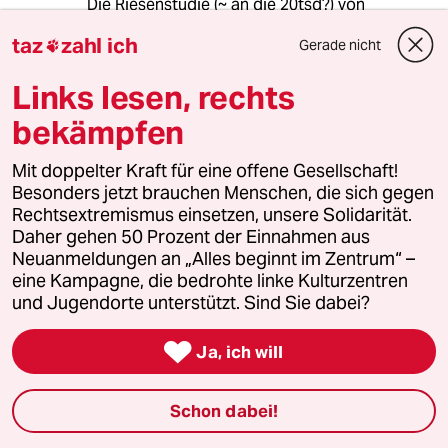
Die Riesenstudie (~ an die 20tsd?) von
Ogilvie/Tutko •
taz
zahl ich
Gerade nicht

Ogilvie, Bruce C./Tutko, Thomas A. (1971):
Links lesen, rechts
Sport: If You Want to Build Character, Try
Something Else. In: Psychology Today, Vol. 5,
bekämpfen
Nr. 5, S. 61–63.
Mit doppelter Kraft für eine offene Gesellschaft!
(Pilz, Gunter A. (Hrsg.) (1982): Sport und
Besonders jetzt brauchen Menschen, die sich gegen
körperliche Gewalt. Reinbek: Rowohlt.
Rechtsextremismus einsetzen, unsere Solidarität.
Daher gehen 50 Prozent der Einnahmen aus
Roth, Fritz (2006) zitiert nach => Frieden und
Neuanmeldungen an „Alles beginnt im Zentrum“ –
Sport
eine Kampagne, die bedrohte linke Kulturzentren
und Jugendorte unterstützt. Sind Sie dabei?
Claus Tiedemann

Ja, ich will
sport-geschichte.d...port_2.Auflage.pdf
&
Schon dabei!
journals.sagepub.c...001872677402700205