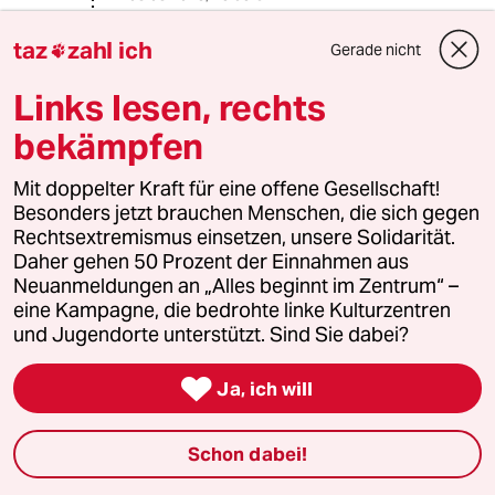
@warum_denkt_keiner_nach?:
taz
zahl ich
Gerade nicht
Die baltischen Staaten definieren das

so was ihr gutes Recht is und
Links lesen, rechts
historisch akkurat. Anerkennung ist
juristisch bedeutungslos. Man kann
bekämpfen
ein Verbrechen tolerieren aber das
macht es nicht zu recht.
Mit doppelter Kraft für eine offene Gesellschaft!
Besonders jetzt brauchen Menschen, die sich gegen
Rechtsextremismus einsetzen, unsere Solidarität.
warum_denkt_keiner_nach?
W
Daher gehen 50 Prozent der Einnahmen aus
Neuanmeldungen an „Alles beginnt im Zentrum“ –
09.08.2023
,
17:38 Uhr
eine Kampagne, die bedrohte linke Kulturzentren
@Machiavelli:
und Jugendorte unterstützt. Sind Sie dabei?
"Die baltischen Staaten definieren
das so..."

Ja, ich will
Wenn jeder Staat Völkerrecht
neuerdings selbst definieren kann,
wird sich Putin freuen 😁
Schon dabei!