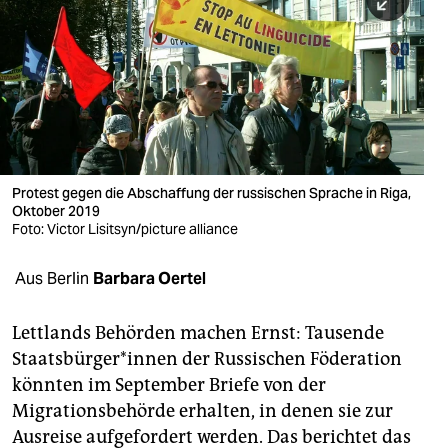
berlin
nord
wahrheit
verlag
verlag
Protest gegen die Abschaffung der russischen Sprache in Riga,
Oktober 2019
veranstaltungen
Foto: Victor Lisitsyn/picture alliance
shop
Aus Berlin
Barbara Oertel
fragen & hilfe
unterstützen
Lettlands Behörden machen Ernst: Tausende
Staats­bür­ge­r*in­nen der Russischen Föderation
abo
könnten im September Briefe von der
Migrationsbehörde erhalten, in denen sie zur
genossenschaft
Ausreise aufgefordert werden. Das berichtet das