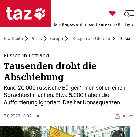

taz zahl ich
niedrigwasser
rente
landtagswahl in sachsen-anhalt
hybri

taz zahl ich
Startseite
Politik
Europa
Krieg in der Ukraine
Russen i
taz zahl ich
themen
Russen in Lettland
Tausenden droht die
politik
Abschiebung
öko
Rund 20.000 russische Bür­ge­r*in­nen sollen einen
Sprachtest machen. Etwa 5.000 haben die
gesellschaft
Aufforderung ignoriert. Das hat Konsequenzen.
kultur
8.8.2023
8:02 Uhr
teilen
sport