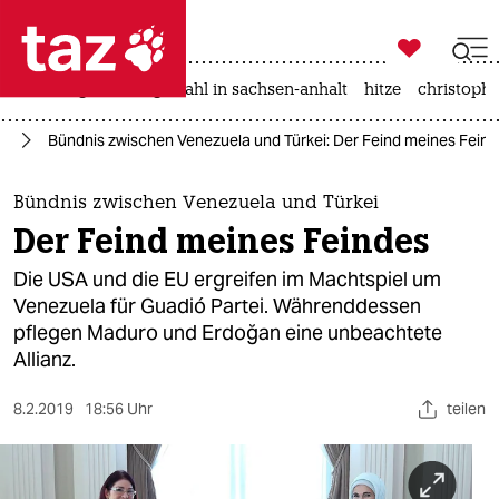

taz zahl ich
iran-krieg
landtagswahl in sachsen-anhalt
hitze
christophe

taz zahl ich
an
Bündnis zwischen Venezuela und Türkei: Der Feind meines Fein
taz zahl ich
themen
Bündnis zwischen Venezuela und Türkei
Der Feind meines Feindes
politik
Die USA und die EU ergreifen im Machtspiel um
öko
Venezuela für Guadió Partei. Währenddessen
pflegen Maduro und Erdoğan eine unbeachtete
gesellschaft
Allianz.
kultur
8.2.2019
18:56 Uhr
teilen
sport