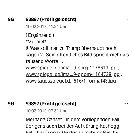
93897 (Profil gelöscht)
9G
10.02.2019
,
11:21 Uhr
( Ergänzend )
*Murmel*
& Was soll man zu Trump überhaupt noch
sagen ?.. Sein öffentliches Bild spricht mehr als
tausend Worte !..
www.spiegel.de/ima...9-ehrg-1178613.jpg
,
www.spiegel.de/ima...9-dpom-1164738.jpg
,
www.tagesspiegel.d...516/1-format43.jpg
93897 (Profil gelöscht)
9G
10.02.2019
,
07:31 Uhr
Merhaba Canset ; In dem vorliegenden Fall ,
übrigens auch bei der Aufklärung Kashoggi-
Fall , hat ( sogar ) Erdogan mehr politisch-