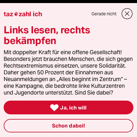
Mauerecho
taz
zahl ich
Gerade nicht

Freie Rede
Links lesen, rechts
bekämpfen
reingehen
Mit doppelter Kraft für eine offene Gesellschaft!
Besonders jetzt brauchen Menschen, die sich gegen
Rechtsextremismus einsetzen, unsere Solidarität.
Newsletter
Daher gehen 50 Prozent der Einnahmen aus
Neuanmeldungen an „Alles beginnt im Zentrum“ –
team zukunft
eine Kampagne, die bedrohte linke Kulturzentren
und Jugendorte unterstützt. Sind Sie dabei?
taz frisch

Ja, ich will
taz zahl ich
Schon dabei!
taz lab Infobrief