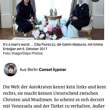
berlin
nord
wahrheit
verlag
verlag
It's a man's world … Cilia Flores (l.), die Gattin Maduros, mit Emine
Erdoğan am 6. Oktober 2017
veranstaltungen
Foto: Imago/Depo Photos
shop
Aus Berlin
Canset İçpınar
fragen & hilfe
unterstützen
Die Welt der Autokraten kennt kein links und kein
abo
rechts, sie macht keinen Unterscheid zwischen
Christen und Muslimen. So scheint es sich derzeit
genossenschaft
mit Venezuela und der Türkei zu verhalten. Außer