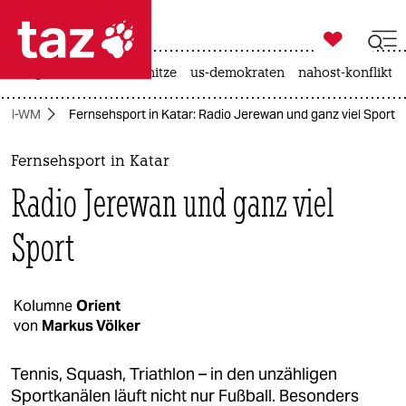

taz zahl ich
krieg in der ukraine
hitze
us-demokraten
nahost-konflikt

taz zahl ich
all-WM
Fernsehsport in Katar: Radio Jerewan und ganz viel Sport
taz zahl ich
themen
Fernsehsport in Katar
Radio Jerewan und ganz viel
politik
Sport
öko
gesellschaft
Kolumne
Orient
kultur
von
Markus Völker
sport
Tennis, Squash, Triathlon – in den unzähligen
Sportkanälen läuft nicht nur Fußball. Besonders