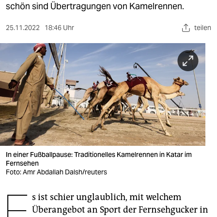
berlin
schön sind Übertragungen von Kamelrennen.
nord
25.11.2022
18:46 Uhr
teilen
wahrheit
verlag
verlag
veranstaltungen
shop
fragen & hilfe
In einer Fußballpause: Traditionelles Kamelrennen in Katar im
unterstützen
Fernsehen
Foto: Amr Abdallah Dalsh/reuters
abo
E
s ist schier unglaublich, mit welchem
genossenschaft
Überangebot an Sport der Fernsehgucker in