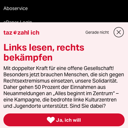
Aboservice
ePaper Login
taz
zahl ich
Gerade nicht

Downloads für Abonnierende
Links lesen, rechts
bekämpfen
© 2026 taz Verlags und Vertriebs GmbH
Mit doppelter Kraft für eine offene Gesellschaft!
Alle Rechte vorbehalten. Bei rechtlichen Fragen oder für Genehmigungen
wenden Sie sich bitte an
lizenzen@taz.de
Besonders jetzt brauchen Menschen, die sich gegen
Rechtsextremismus einsetzen, unsere Solidarität.
Daher gehen 50 Prozent der Einnahmen aus
Feedback
Redaktionsstatut
Kommune-Richtlinien
KI-
Neuanmeldungen an „Alles beginnt im Zentrum“ –
eine Kampagne, die bedrohte linke Kulturzentren
Leitlinie
Informant
Datenschutz
Impressum
AGB
und Jugendorte unterstützt. Sind Sie dabei?
Seitenwende
Einwilligungen widerrufen (Ads)

Ja, ich will