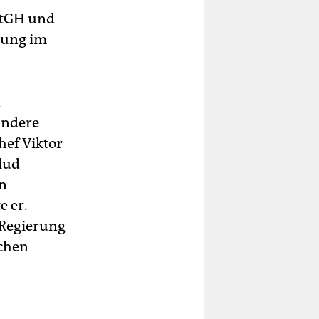
StGH und
rung im
n
Andere
hef Viktor
 lud
en
e er.
 Regierung
schen