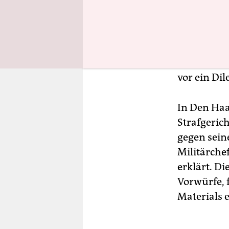
War es der
Ministerpr
sicherlich 
Seit Donne
vor ein Di
In Den Haa
Strafgeric
gegen sein
Militärche
erklärt. Di
Vorwürfe, 
Materials 