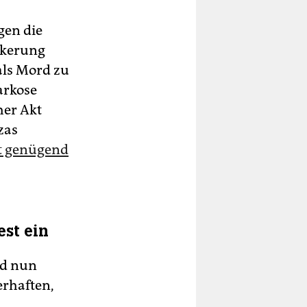
gen die
lkerung
als Mord zu
arkose
her Akt
zas
t genügend
st ein
nd nun
erhaften,