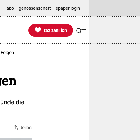
abo
genossenschaft
epaper login

taz zahl ich
taz zahl ich
e Folgen
gen
tünde die
teilen