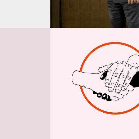
epaper login
Der Besuch
Donnerstag
Benjamin N
drei Termi
der Haupts
Kanzleramt
Abend war 