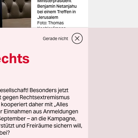
Ministerpräsident
Benjamin Netanjahu
bei einem Treffen in
Jerusalem
Foto: Thomas
Koehler/imago
Gerade nicht
echts
 einem
te
esellschaft! Besonders jetzt
erte er
rt gegen Rechtsextremismus
 im Westen
z kooperiert daher mit „Alles
ller Einnahmen aus Anmeldungen
im
. September – an die Kampagne,
ier. Am
rstützt und Freiräume sichern will,
bei?