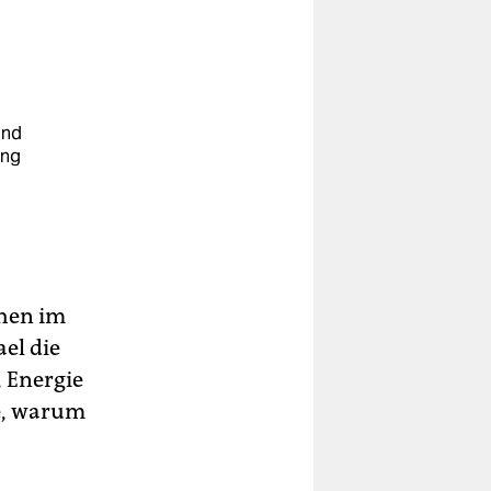
und
ung
u
chen im
el die
, Energie
e, warum