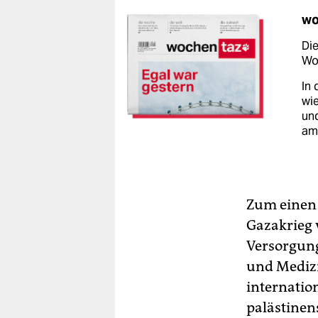
wo
Die
Woc
In 
wie
un
am
Zum einen 
Gazakrieg 
Versorgung
und Medizi
internatio
palästinen