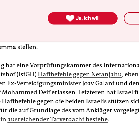
 letzte Deutschland-Besuch des israelischen

Ja, ich will
äsidenten für lange Zeit? Der Bundesregierung w
recht, wenn sich der Gast so schnell nicht wieder
rstag dieser Woche steht fest: Neue Reisepläne w
lemma stellen.
g hat eine Vorprüfungskammer des Internation
htshof (IstGH)
Haftbefehle gegen Netanjahu
, eben
en Ex-Verteidigungsminister Joav Galant und d
f Mohammed Deif erlassen. Letzteren hat Israel fü
e Haftbefehle gegen die beiden Israelis stützen si
für die auf Grundlage des vom Ankläger vorgeleg
ein
ausreichender Tatverdacht bestehe
.