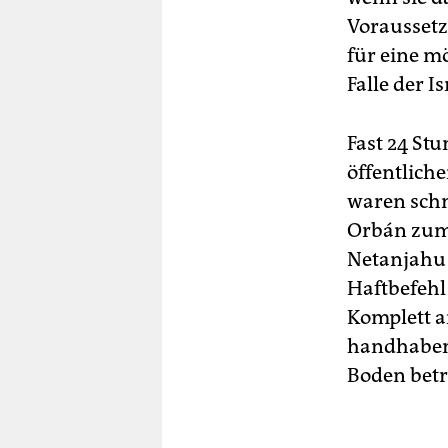
Voraussetz
für eine m
Falle der I
Fast 24 Stu
öffentlich
waren schn
Orbán zum 
Netanjahu 
Haftbefehl
Komplett a
handhaben.
Boden betri