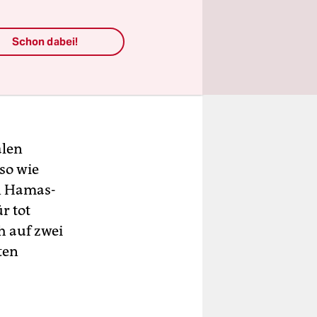
Schon dabei!
äre es
 ankündigt.
ürden sie
alen
so wie
en Hamas-
r tot
ch auf zwei
ten