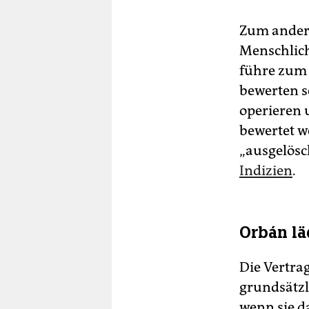
Zum ander
Menschlich
führe zum 
bewerten s
operieren 
bewertet w
„ausgelösch
Indizien
.
Orbán lä
Die Vertra
grundsätzl
wenn sie d