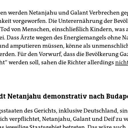
en werden Netanjahu und Galant Verbrechen ge
keit vorgeworfen. Die Unterernährung der Bevö
Tod von Menschen, einschließlich Kindern, was 
ei. Dass Ärzte wegen des Energiemangels ohne N
und amputieren müssen, könne als unmenschlic
erden. Für den Vorwurf, dass die Bevölkerung Ga
t“ werden soll, sahen die Richter allerdings
nich
dt Netanjahu demonstrativ nach Budape
gsstaaten des Gerichts, inklusive Deutschland, si
ich verpflichtet, Netanjahu, Galant und Deif zu v
as jeweilige Staatsgebiet betreten. Das wäre auch