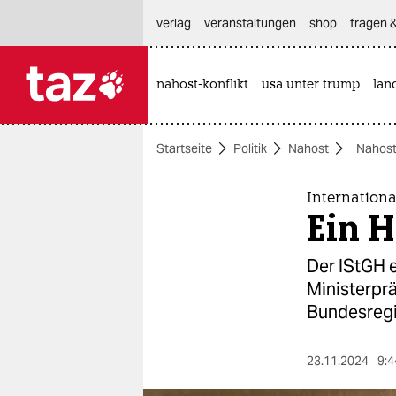
hautnavigation anspringen
hauptinhalt anspringen
footer anspringen
verlag
veranstaltungen
shop
fragen &
nahost-konflikt
usa unter trump
lan

taz zahl ich
taz zahl ich
Startseite
Politik
Nahost
Nahost
themen
politik
Internationa
Ein H
öko
Der IStGH e
gesellschaft
Ministerpr
Bundesregi
kultur
sport
23.11.2024
9:4