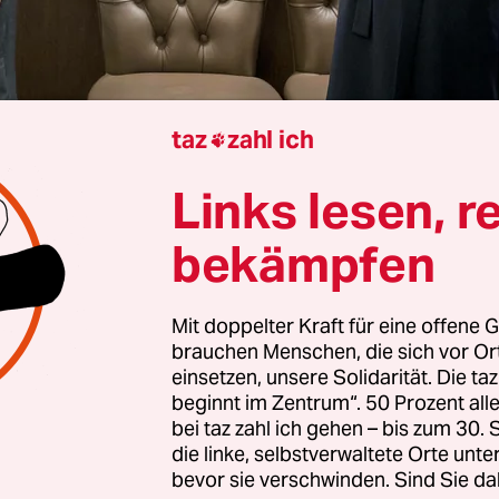
taz
zahl ich

Von
Tobias Schulze
und
Christian Rath
Links lesen, r
bekämpfen
 begann spät und war schnell wieder vorbei. An
 im März, es war schon nach Mitternacht, lande
Mit doppelter Kraft für eine offene G
etanjahu in Berlin. Nach Sonnenaufgang absolvi
brauchen Menschen, die sich vor O
ne: Erst besuchte er ein Holocaust-Mahnmal weit
einsetzen, unsere Solidarität. Die ta
beginnt im Zentrum“. 50 Prozent a
tadt. Dann sprach er mit Bundeskanzler Scholz 
bei taz zahl ich gehen – bis zum 30
, anschließend traf er Bundespräsident Steinme
die linke, selbstverwaltete Orte unte
er dann schon wieder weg.
bevor sie verschwinden. Sind Sie da