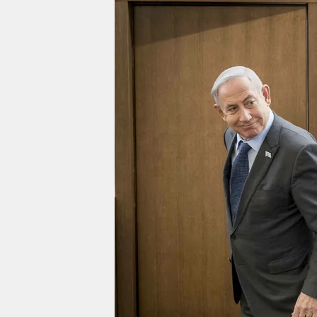
berlin
nord
wahrheit
verlag
verlag
veranstaltungen
shop
fragen & hilfe
unterstützen
abo
genossenschaft