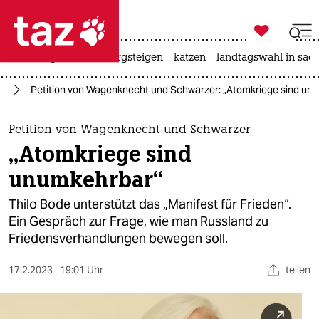

taz zahl ich
iran-krieg
ceuta
bergsteigen
katzen
landtagswahl in sac

taz zahl ich
ne
Petition von Wagenknecht und Schwarzer: „Atomkriege sind un
taz zahl ich
themen
Petition von Wagenknecht und Schwarzer
„Atomkriege sind
politik
unumkehrbar“
öko
Thilo Bode unterstützt das „Manifest für Frieden“.
Ein Gespräch zur Frage, wie man Russland zu
gesellschaft
Friedensverhandlungen bewegen soll.
kultur
17.2.2023
19:01 Uhr
teilen
sport