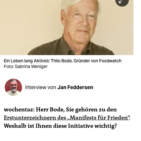
berlin
nord
wahrheit
verlag
verlag
Ein Leben lang Aktivist: Thilo Bode, Gründer von Foodwatch
Foto: Sabrina Weniger
veranstaltungen
shop
Interview von
Jan Feddersen
fragen & hilfe
unterstützen
wochentaz: Herr Bode, Sie gehören zu den
Erstunterzeichnern des „Manifests für Frieden“
.
abo
Weshalb ist Ihnen diese Initiative wichtig?
genossenschaft