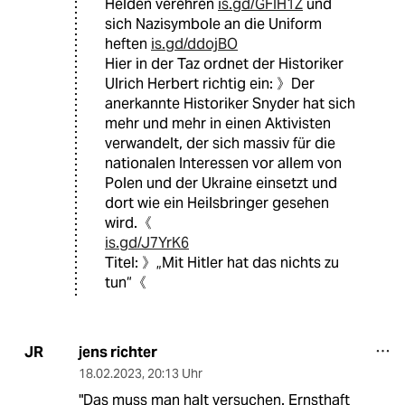
Helden verehren
is.gd/GFIH1Z
und
sich Nazisymbole an die Uniform
heften
is.gd/ddojBO
Hier in der Taz ordnet der Historiker
Ulrich Herbert richtig ein: 》Der
anerkannte Historiker Snyder hat sich
mehr und mehr in einen Aktivisten
verwandelt, der sich massiv für die
nationalen Interessen vor allem von
Polen und der Ukraine einsetzt und
dort wie ein Heilsbringer gesehen
wird.《
is.gd/J7YrK6
Titel: 》„Mit Hitler hat das nichts zu
tun“《
jens richter
JR
18.02.2023
,
20:13 Uhr
"Das muss man halt versuchen. Ernsthaft