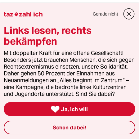
Was ist eigentlich in der Ukraine und in
taz
zahl ich
Gerade nicht

westlichen Staaten verteidigenswert?
Links lesen, rechts
Warum wollen nicht alle Leute dem Duginschen
Eurasien beitreten oder dem Maududi-
bekämpfen
Bagdadi-Kalifat?
Mit doppelter Kraft für eine offene Gesellschaft!
Was ist es menschlich?
Besonders jetzt brauchen Menschen, die sich gegen
Rechtsextremismus einsetzen, unsere Solidarität.
Der andere Aspekt ist der des
Daher gehen 50 Prozent der Einnahmen aus
antiamerikanischen Neids weswegen Teile der
Neuanmeldungen an „Alles beginnt im Zentrum“ –
Linken und Nichtlinke zusammenfinden und
eine Kampagne, die bedrohte linke Kulturzentren
auch eine Niederlage der UkrainerInnen
und Jugendorte unterstützt. Sind Sie dabei?
wünschen: aus Missgunst, weil "ihr
Gegensystem" nicht so erfolgreich ist, wie das

Ja, ich will
westliche.
Nur eine sehr kleine Zahl von Menschen wollen
Schon dabei!
was ganz anderes: transnationale,
antinationale Unterstützung von unten gegen