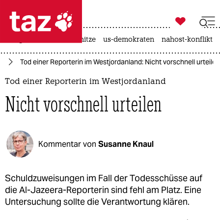

taz zahl ich
krieg in der ukraine
hitze
us-demokraten
nahost-konflikt

taz zahl ich
st
Tod einer Reporterin im Westjordanland: Nicht vorschnell urteilen
taz zahl ich
Tod einer Reporterin im Westjordanland
themen
Nicht vorschnell urteilen
politik
öko
Kommentar von
Susanne Knaul
gesellschaft
kultur
Schuldzuweisungen im Fall der Todesschüsse auf
die Al-Jazeera-Reporterin sind fehl am Platz. Eine
sport
Untersuchung sollte die Verantwortung klären.