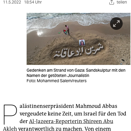
berlin
11.5.2022
18:54 Uhr
teilen
nord
wahrheit
verlag
verlag
veranstaltungen
Gedenken am Strand von Gaza: Sandskulptur mit den
shop
Namen der getöteten Journalistin
Foto: Mohammed Salem/reuters
fragen & hilfe
unterstützen
P
alästinenserpräsident Mahmoud Abbas
abo
vergeudete keine Zeit, um Israel für den Tod
genossenschaft
der
Al-Jazeera-Reporterin Shireen Abu
Akleh
verantwortlich zu machen. Von einem