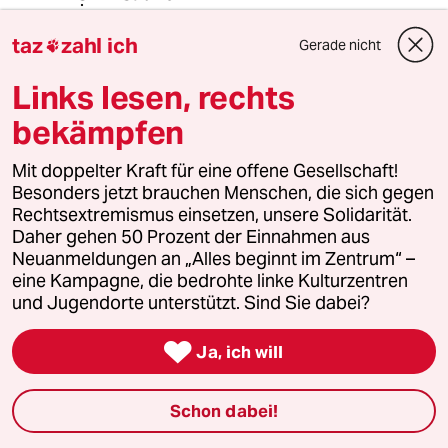
12.05.2022
,
12:39 Uhr
taz
zahl ich
Gerade nicht
@dodolino:

Vielleicht ist für die Nachrichten-
Links lesen, rechts
Verantwortlichen nicht eindeutig
erkennbar gewesen, ob die
bekämpfen
Begleiterin die Wahrheit sagt oder
nicht.
Mit doppelter Kraft für eine offene Gesellschaft!
Besonders jetzt brauchen Menschen, die sich gegen
Rechtsextremismus einsetzen, unsere Solidarität.
Andy Krisst
Daher gehen 50 Prozent der Einnahmen aus
Neuanmeldungen an „Alles beginnt im Zentrum“ –
12.05.2022
,
01:00 Uhr
eine Kampagne, die bedrohte linke Kulturzentren
"Nicht vorschnell urteilen"
und Jugendorte unterstützt. Sind Sie dabei?
...und weiter

Ja, ich will
"Schuldzuweisungen im Fall der Todesschüsse
auf die Al-Jazeera-Reporterin sind fehl am
Schon dabei!
Platz. Eine Untersuchung sollte die
Verantwortung klären."