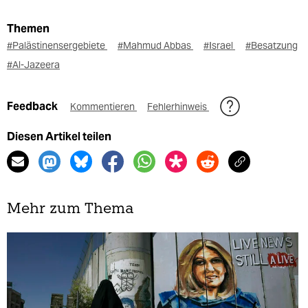
Themen
#Palästinensergebiete
#Mahmud Abbas
#Israel
#Besatzung
#Al-Jazeera
Feedback
Kommentieren
Fehlerhinweis
Diesen Artikel teilen
Mehr zum Thema