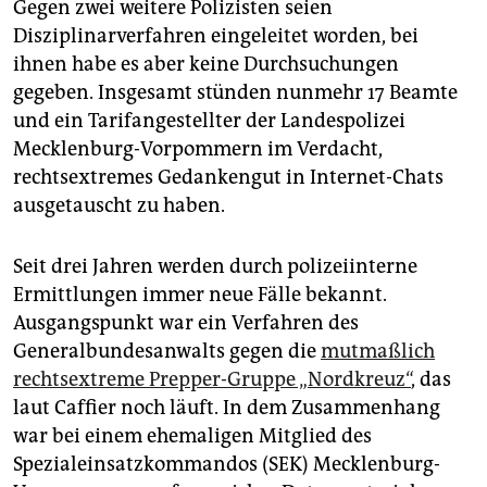
epaper login
Gegen zwei weitere Polizisten seien
Disziplinarverfahren eingeleitet worden, bei
ihnen habe es aber keine Durchsuchungen
gegeben. Insgesamt stünden nunmehr 17 Beamte
und ein Tarifangestellter der Landespolizei
Mecklenburg-Vorpommern im Verdacht,
rechtsextremes Gedankengut in Internet-Chats
ausgetauscht zu haben.
Seit drei Jahren werden durch polizeiinterne
Ermittlungen immer neue Fälle bekannt.
Ausgangspunkt war ein Verfahren des
Generalbundesanwalts gegen die
mutmaßlich
rechtsextreme Prepper-Gruppe „Nordkreuz“
, das
laut Caffier noch läuft. In dem Zusammenhang
war bei einem ehemaligen Mitglied des
Spezialeinsatzkommandos (SEK) Mecklenburg-