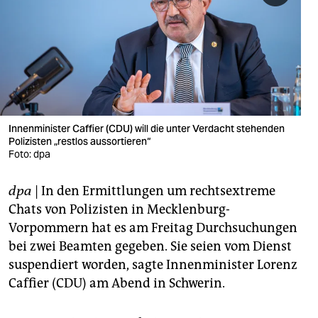
berlin
nord
wahrheit
verlag
verlag
Innenminister Caffier (CDU) will die unter Verdacht stehenden
Polizisten „restlos aussortieren“
veranstaltungen
Foto: dpa
shop
dpa
| In den Ermittlungen um rechtsextreme
fragen & hilfe
Chats von Polizisten in Mecklenburg-
Vorpommern hat es am Freitag Durchsuchungen
unterstützen
bei zwei Beamten gegeben. Sie seien vom Dienst
suspendiert worden, sagte Innenminister Lorenz
abo
Caffier (CDU) am Abend in Schwerin.
genossenschaft