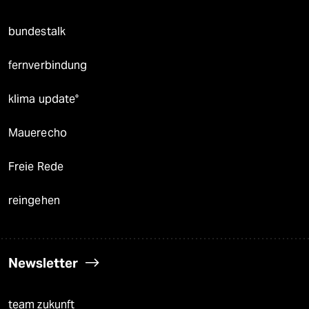
bundestalk
fernverbindung
klima update°
Mauerecho
Freie Rede
reingehen
Newsletter
team zukunft