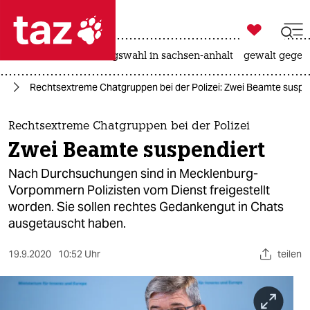

taz zahl ich
hitze
surfen
landtagswahl in sachsen-anhalt
gewalt gegen

taz zahl ich
nd
Rechtsextreme Chatgruppen bei der Polizei: Zwei Beamte suspe
taz zahl ich
themen
Rechtsextreme Chatgruppen bei der Polizei
Zwei Beamte suspendiert
politik
Nach Durchsuchungen sind in Mecklenburg-
öko
Vorpommern Polizisten vom Dienst freigestellt
worden. Sie sollen rechtes Gedankengut in Chats
gesellschaft
ausgetauscht haben.
kultur
19.9.2020
10:52 Uhr
teilen
sport