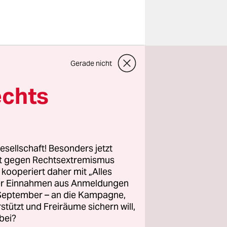
rgrund“, so
Gerade nicht
sie will
er Guy
echts
Sellner in
ktakels“
rsetzt
s dem Grund
esellschaft! Besonders jetzt
eren,
rt gegen Rechtsextremismus
z kooperiert daher mit „Alles
drei
ller Einnahmen aus Anmeldungen
 Tor
. September – an die Kampagne,
hstaben in
rstützt und Freiräume sichern will,
bei?