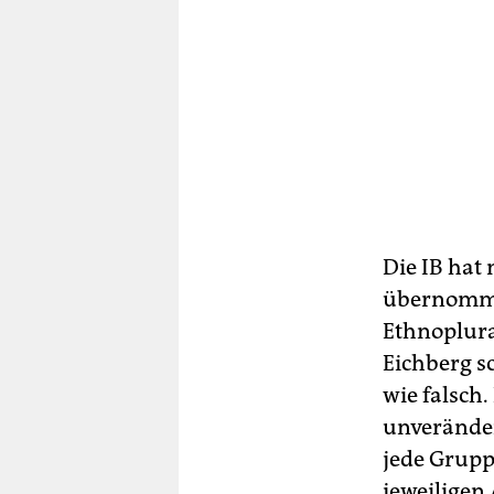
Die IB hat
übernommen
Ethnoplura
Eichberg s
wie falsch
unverände
jede Gruppe
jeweiligen