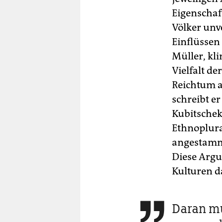
Eigenschaf
Völker unv
Einflüssen
Müller, kli
Vielfalt de
Reichtum a
schreibt er
Kubitschek 
Ethnoplura
angestammt
Diese Argu
Kulturen d
Daran mu
