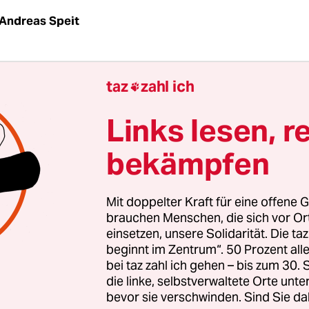
Andreas Speit
täre Bewegung, die „Jugend ohne Migrationshinte
taz
zahl ich

bezeichnung, will keine Massenbewegung werden, 
 bewegen. Im Rückgriff auf den linken Theoretik
Links lesen, r
lärt der österreichische Identitären-Chef Martin 
bekämpfen
 „Identitär!“, dass in einer „Gesellschaft des Spe
rlebte immer mehr durch die mediale Spiegelung e
er, Bilder, Bilder ist so auch seine Botschaft. Au
Mit doppelter Kraft für eine offene G
sie ihre Aktionen nicht nur genau zu choreografi
brauchen Menschen, die sich vor O
einsetzen, unsere Solidarität. Die ta
tuell schnell zu präsentieren. So etwa vor knapp 
beginnt im Zentrum“. 50 Prozent a
s rund ein
Dutzend Identitäre das Brandenburger
bei taz zahl ich gehen – bis zum 30
nd die Fahne mit dem griechischen Lambda-Buc
die linke, selbstverwaltete Orte unte
ielten.
bevor sie verschwinden. Sind Sie da