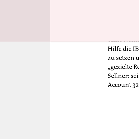
„Denn dara
den Medien 
bekanntest
ohne Nennu
Hilfe die I
zu setzen 
„gezielte R
Sellner: s
Account 32