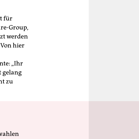
t für
sure-Group,
tzt werden
 Von hier
te: „Ihr
t gelang
ht zu
wahlen