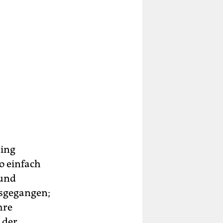
ning
o einfach
 und
sgegangen;
hre
 der