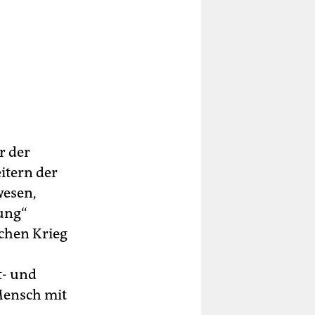
r der
itern der
wesen,
ßung“
chen Krieg
t- und
 Mensch mit