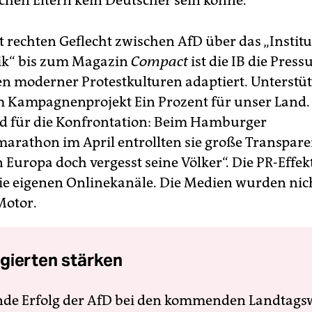
chen Eltern kein Deutscher sein könne.
t rechten Geflecht zwischen AfD über das „Institu
tik“ bis zum Magazin
Compact
ist die IB die Pres
en moderner Protestkulturen adaptiert. Unterstü
m Kampagnenprojekt Ein Prozent für unser Land.
 für die Konfrontation: Beim Hamburger
arathon im April entrollten sie große Transparen
 Europa doch vergesst seine Völker“. Die PR-Effek
ie eigenen Onlinekanäle. Die Medien wurden nic
Motor.
gierten stärken
nde Erfolg der AfD bei den kommenden Landtags