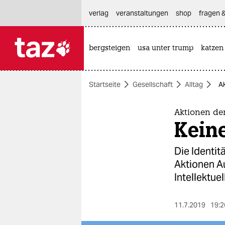
hautnavigation anspringen
hauptinhalt anspringen
footer anspringen
verlag
veranstaltungen
shop
fragen &
bergsteigen
usa unter trump
katzen

taz zahl ich
taz zahl ich
Startseite
Gesellschaft
Alltag
A
themen
politik
Aktionen de
Kein
öko
Die Identit
gesellschaft
Aktionen Au
Intellektuel
kultur
sport
11.7.2019
19:2