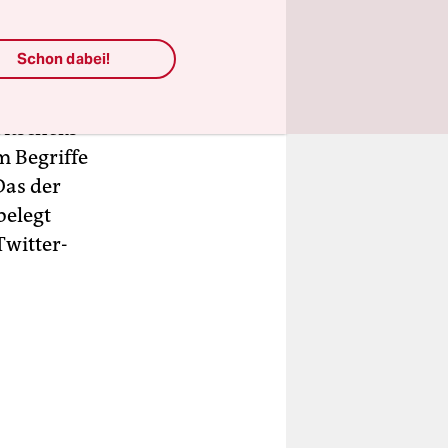
nicht in
Schon dabei!
rt den
tschek
bitscheks
um Begriffe
Das der
belegt
Twitter-