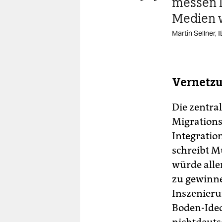
messen l
Medien w
Martin Sellner, I
Vernetz
Die zentra
Migrations
Integratio
schreibt Mü
würde alle
zu gewinne
Inszenieru
Boden-Ideo