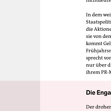
nichtdeuts
In dem wei
Staatspoli
die Aktion
sie von de
kommt Geld
Frühjahrsm
sprecht von
nur über d
ihrem PR-
Die Enga
Der drohe