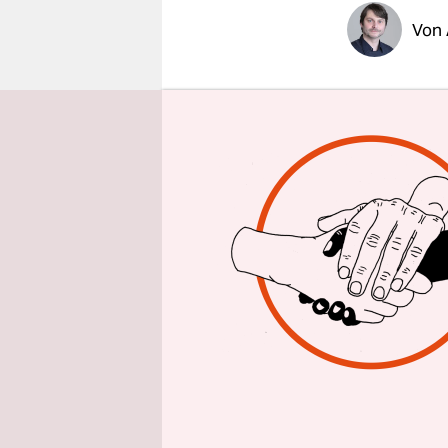
epaper login
Von
Die Identi
die Selbst
aber Masse
Debord erk
seinem Buch
das real E
werde. Bild
versuchen 
sondern vir
Jahren, al
bestiegen
u
den Wind h