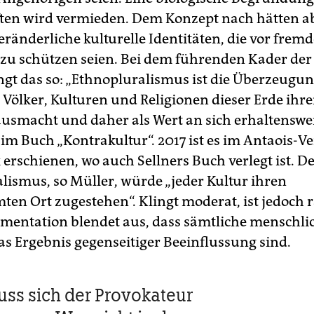
ten wird vermieden. Dem Konzept nach hätten ab
eränderliche kulturelle Identitäten, die vor frem
 zu schützen seien. Bei dem führenden Kader der
ngt das so: „Ethnopluralismus ist die Überzeugun
r Völker, Kulturen und Religionen dieser Erde ihr
usmacht und daher als Wert an sich erhaltenswert
 im Buch „Kontrakultur“. 2017 ist es im Antaois-V
erschienen, wo auch Sellners Buch verlegt ist. D
lismus, so Müller, würde „jeder Kultur ihren
en Ort zugestehen“. Klingt moderat, ist jedoch r
mentation blendet aus, dass sämtliche menschli
as Ergebnis gegenseitiger Beeinflussung sind.
ss sich der Provokateur