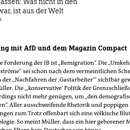
assen: Was nicht in den
ar, ist aus der Welt
B
ung mit AfD und dem Magazin Compact
le Forderung der IB ist „Remigration“. Die „Umkeh
ströme“ sei schon nach dem vermeintlichen Sche
n der „Nachfahren der ‚Gastarbeiter‘“ sichtbar ge
ller. Die „‚konservative‘ Politik der Grenzschlie
rdings nicht mehr genügen, um „den demografis
n“. Aller ausschweifende Rhetorik und poppigen
ngen zum Trotz offenbart sich eine völkische Blu
logie. So meint Müller, dass ein hier geborener