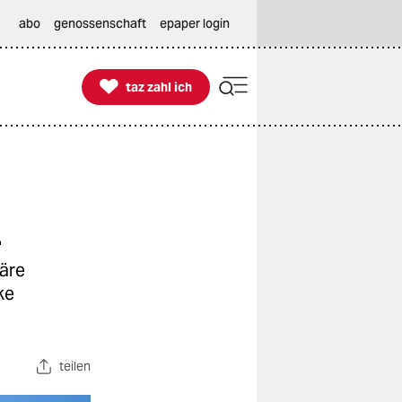
abo
genossenschaft
epaper login

taz zahl ich
taz zahl ich
n
läre
ke
teilen