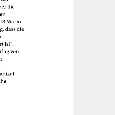
er die
den
 IB Mario
g, dass die
en
 ist“,
erlag von
er
adikal.
che