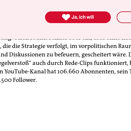
n muß sich der Provokateur messen lassen: Was 

Ja, ich will
war, ist aus der Welt“, schreibt Sellner, und zitie
en neu-rechten Verleger und Publizist Götz Kubi
ng. Offen räumt Sellner aber ein, dass ohne Ku
B, die die Strategie verfolgt, im vorpolitischen Ra
und Diskussionen zu befeuern, gescheitert wäre. 
egelverstoß“ auch durch Rede-Clips funktioniert, 
ein YouTube-Kanal hat 106.660 Abonnenten, sein 
.500 Follower.