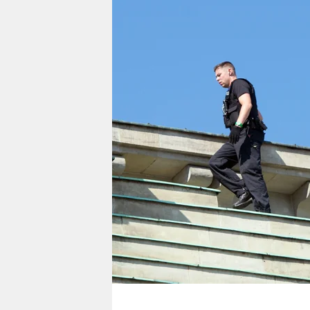
berlin
nord
wahrheit
verlag
verlag
veranstaltungen
shop
fragen & hilfe
unterstützen
abo
genossenschaft