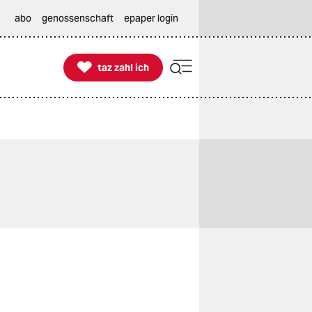
abo
genossenschaft
epaper login

taz zahl ich
taz zahl ich