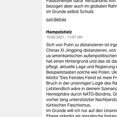
Palästinenser dafür Verständnis von 
bezogen aber auch im globalen Rahme
im Grunde selbst Schuld.
zum Beitrag
Hampelstielz
10.05.2021 , 11:07 Uhr
Sich von Putin zu distanzieren ist 
Chinas XI Jingping distanzieren, von
us-amerikanischen außenpolitischen
hat einen Hintergrund und das ist da
pflegt, aktuelle Lage und Regierung 
Beispielstaaten solche wie Polen, 
Motto "Des Feindes Feind ist mein F
Bruch in der unsinnigen Logik des Ra
Letztendlich wäre in deinem Szenari
Hemisphäre durch NATO-Bündnis, Glei
vorher lang unterstützter Nachbarst
türkischen Faschismus.
Im Grunde will ich nur auf den Unsin
Ebene ständig als moralische Instanz