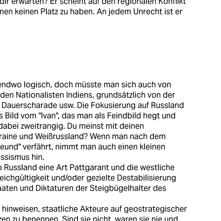
dir erwarten? Er scheint auf den regionalen Konflikt
n keinen Platz zu haben. An jedem Unrecht ist er
irgendwo logisch, doch müsste man sich auch von
 den Nationalisten Indiens, grundsätzlich von der
 Dauerscharade usw. Die Fokusierung auf Russland
s Bild vom "Ivan", das man als Feindbild hegt und
dabei zweitrangig. Du meinst mit deinen
Ukraine und Weißrussland? Wenn man nach dem
reund" verfährt, nimmt man auch einen kleinen
ssismus hin.
o Russland eine Art Pattgarant und die westliche
chgültigkeit und/oder gezielte Destabilisierung
aaten und Diktaturen der Steigbügelhalter des
n hinweisen, staatliche Akteure auf geostrategischer
en zu benennen. Sind sie nicht, waren sie nie und