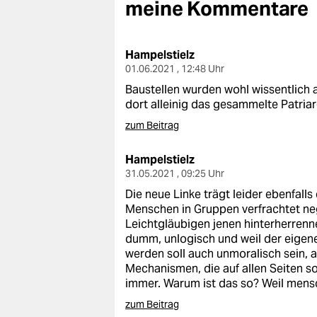
berlin
meine Kommentare
nord
Hampelstielz
wahrheit
01.06.2021 , 12:48 Uhr
Baustellen wurden wohl wissentlich a
verlag
dort alleinig das gesammelte Patriarc
verlag
zum Beitrag
veranstaltungen
Hampelstielz
31.05.2021 , 09:25 Uhr
shop
Die neue Linke trägt leider ebenfall
fragen & hilfe
Menschen in Gruppen verfrachtet ne
Leichtgläubigen jenen hinterherrenne
unterstützen
dumm, unlogisch und weil der eigene
werden soll auch unmoralisch sein, 
abo
Mechanismen, die auf allen Seiten s
immer. Warum ist das so? Weil mensc
genossenschaft
zum Beitrag