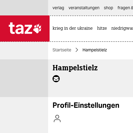
hautnavigation anspringen
hauptinhalt anspringen
footer anspringen
verlag
veranstaltungen
shop
fragen &
krieg in der ukraine
hitze
niedrigwa

taz zahl ich
taz zahl ich
Startseite
Hampelstielz
themen
Hampelstielz
politik
öko
gesellschaft
Profil-Einstellungen
kultur
sport