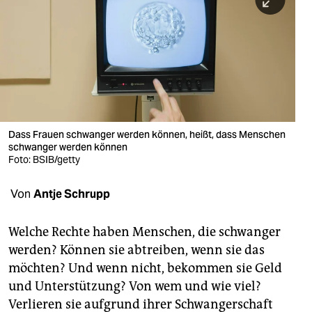
berlin
nord
wahrheit
verlag
verlag
Dass Frauen schwanger werden können, heißt, dass Menschen
schwanger werden können
veranstaltungen
Foto: BSIB/getty
shop
Von
Antje Schrupp
fragen & hilfe
unterstützen
Welche Rechte haben Menschen, die schwanger
werden? Können sie abtreiben, wenn sie das
abo
möchten? Und wenn nicht, bekommen sie Geld
und Unterstützung? Von wem und wie viel?
genossenschaft
Verlieren sie aufgrund ihrer Schwangerschaft