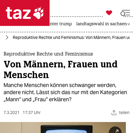

taz zahl ich
nahost-konflikt
usa unter trump
landtagswahl in sachsen-an

taz zahl ich
us
Reproduktive Rechte und Feminismus: Von Männern, Frauen u
taz zahl ich
themen
Reproduktive Rechte und Feminismus
Von Männern, Frauen und
politik
Menschen
öko
Manche Menschen können schwanger werden,
andere nicht. Lässt sich das nur mit den Kategorien
gesellschaft
„Mann“ und „Frau“ erklären?
kultur
7.3.2021
17:37 Uhr
teilen
sport