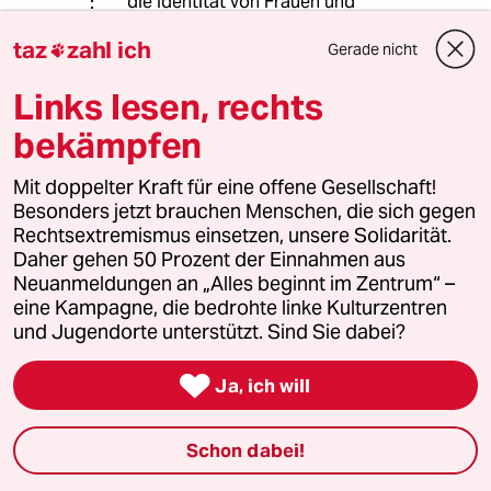
die Identität von Frauen und
Männern, die sich nur als solche
taz
zahl ich
sehen, in Frage zu stellen.
Gerade nicht

Links lesen, rechts
meistkommentiert
bekämpfen
Mit doppelter Kraft für eine offene Gesellschaft!
1
Krise der Demokratie
Besonders jetzt brauchen Menschen, die sich gegen
AfD-Wählen als Triebabfuhr
Rechtsextremismus einsetzen, unsere Solidarität.
Daher gehen 50 Prozent der Einnahmen aus
Neuanmeldungen an „Alles beginnt im Zentrum“ –
eine Kampagne, die bedrohte linke Kulturzentren
2
Streit um Rente mit 63
und Jugendorte unterstützt. Sind Sie dabei?
Passgenauer Populismus

Ja, ich will
3
Bundeszentrale für politische Bildung
Schon dabei!
Zurück zu den antikommunistischen
Wurzeln