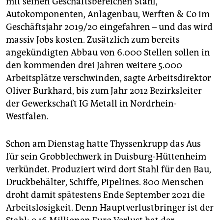
mit seinen Geschäftsbereichen Stahl,
epaper login
Autokomponenten, Anlagenbau, Werften & Co im
Geschäftsjahr 2019/20 eingefahren – und das wird
massiv Jobs kosten. Zusätzlich zum bereits
angekündigten Abbau von 6.000 Stellen sollen in
den kommenden drei Jahren weitere 5.000
Arbeitsplätze verschwinden, sagte Arbeitsdirektor
Oliver Burkhard, bis zum Jahr 2012 Bezirksleiter
der Gewerkschaft IG Metall in Nordrhein-
Westfalen.
Schon am Dienstag hatte Thyssen­krupp das Aus
für sein Grobblechwerk in Duisburg-Hüttenheim
verkündet. Produziert wird dort Stahl für den Bau,
Druckbehälter, Schiffe, Pipelines. 800 Menschen
droht damit spätestens Ende September 2021 die
Arbeitslosigkeit. Denn Hauptverlustbringer ist der