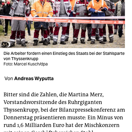
berlin
nord
wahrheit
verlag
verlag
Die Arbeiter fordern einen Einstieg des Staats bei der Stahlsparte
von Thyssenkrupp
veranstaltungen
Foto: Marcel Kusch/dpa
shop
Von
Andreas Wyputta
fragen & hilfe
Bitter sind die Zahlen, die Martina Merz,
unterstützen
Vorstandsvorsitzende des Ruhrgiganten
Thyssenkrupp, bei der Bilanzpressekonferenz am
abo
Donnerstag präsentieren musste: Ein Minus von
genossenschaft
rund 1,6 Milliarden Euro hat der Mischkonzern