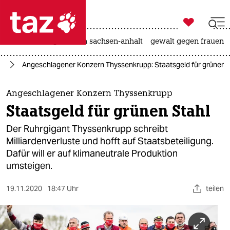

taz zahl ich
hitze
landtagswahl in sachsen-anhalt
gewalt gegen frauen

taz zahl ich
el
Angeschlagener Konzern Thyssenkrupp: Staatsgeld für grünen S
taz zahl ich
themen
Angeschlagener Konzern Thyssenkrupp
Staatsgeld für grünen Stahl
politik
Der Ruhrgigant Thyssenkrupp schreibt
öko
Milliardenverluste und hofft auf Staatsbeteiligung.
Dafür will er auf klimaneutrale Produktion
gesellschaft
umsteigen.
kultur
19.11.2020
18:47 Uhr
teilen
sport