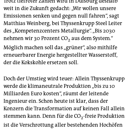
Trotz tiefroter Zahlen wird in Duisburg deshalb
weit in die Zukunft gedacht: „Wir wollen unsere
Emissionen senken und gegen null fahren“, sagt
Matthias Weinberg, bei Thyssen­krupp Steel Leiter
des „Kompetenzcenters Metallurgie“. „Bis 2030
nehmen wir 30 Prozent CO
aus dem System.“
2
Möglich machen soll das „grüner“, also mithilfe
erneuerbarer Energie hergestellter Wasserstoff,
der die Kokskohle ersetzen soll.
Doch der Umstieg wird teuer: Allein Thyssenkrupp
werde die klimaneutrale Produktion „bis zu 10
Milliarden Euro kosten“, räumt der leitende
Ingenieur ein. Schon heute ist klar, dass der
Konzern die Transformation auf keinen Fall allein
stemmen kann. Denn für die CO
-freie Produktion
2
ist die Verschrottung aller bestehenden Hochöfen