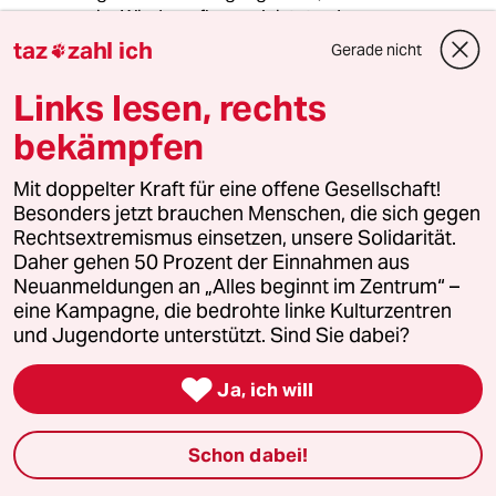
im Wiederaufbau geleistet... das wars.
taz
zahl ich
Gerade nicht

Diese unternehmerische Fehlentscheidung
wirst du nicht überstehen. Die
Links lesen, rechts
Vorstandsvorsitzende hat sicher ausgesorgt,
bekämpfen
für die 💯 tausend weitere Werktätigen sieht es
düster aus, zappe Duster.
Mit doppelter Kraft für eine offene Gesellschaft!
Besonders jetzt brauchen Menschen, die sich gegen
Rechtsextremismus einsetzen, unsere Solidarität.
Der Cleo Patra
Daher gehen 50 Prozent der Einnahmen aus
19.11.2020
,
19:04 Uhr
Neuanmeldungen an „Alles beginnt im Zentrum“ –
Das schlimme ist, dass da wirklich gut bezahlte
eine Kampagne, die bedrohte linke Kulturzentren
Arbeitsplätze abgebaut werden. Ich gehe mal
und Jugendorte unterstützt. Sind Sie dabei?
von aus, dass Thyssen im Metalltarif ist, das
sind keine McDonalds-Jobs.

Ja, ich will
Und ob das mit dem „Grünen Stahlwerk“
funktionieren wird kann heute noch keiner
Schon dabei!
sagen. Die Differenz der Erzeugungskosten zu