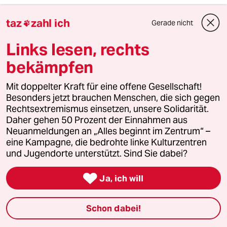
taz
zahl ich
Gerade nicht

BlauerMond
B
31.03.2021
,
17:47 Uhr
Links lesen, rechts
Ach, jetzt plötzlich?
bekämpfen
Vorher war es aber nie ein Problem und wurde
Mit doppelter Kraft für eine offene Gesellschaft!
nie diskutiert, dass der Satz "you cannot be
Besonders jetzt brauchen Menschen, die sich gegen
racist against white people" oder seine
Rechtsextremismus einsetzen, unsere Solidarität.
deutsche Entsprechung immer weiter
Daher gehen 50 Prozent der Einnahmen aus
verbreitet und zementiert wurde.
Neuanmeldungen an „Alles beginnt im Zentrum“ –
Diese gesamte Diskurs erscheint von vielen
eine Kampagne, die bedrohte linke Kulturzentren
Seiten derart schematisch geführt zu werden,
und Jugendorte unterstützt. Sind Sie dabei?
dass es oft vordergründig nur noch um
Diskussionen geht und nicht mehr um

individuelles Leid.
Ja, ich will
Vielleicht sollten wir aufhören, von Rassismus
in der Weise zu reden, dass sich immer einer
Schon dabei!
verteidigen muss oder sich herabgesetzt fühlt
ob seiner Identität als Mehrheitsangehöriger