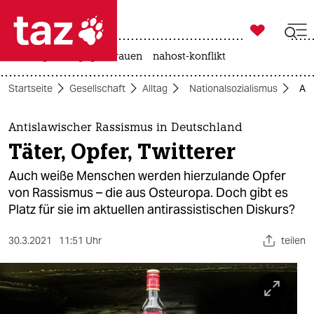

taz zahl ich
hitze
gewalt gegen frauen
nahost-konflikt

taz zahl ich
Startseite
Gesellschaft
Alltag
Nationalsozialismus
Ant
taz zahl ich
themen
Antislawischer Rassismus in Deutschland
Täter, Opfer, Twitterer
politik
Auch weiße Menschen werden hierzulande Opfer
öko
von Rassismus – die aus Osteuropa. Doch gibt es
Platz für sie im aktuellen antirassistischen Diskurs?
gesellschaft
30.3.2021
11:51 Uhr
teilen
kultur
sport