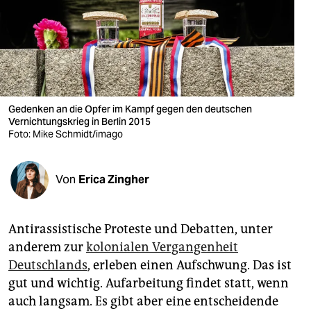
berlin
nord
wahrheit
verlag
Gedenken an die Opfer im Kampf gegen den deutschen
Vernichtungskrieg in Berlin 2015
verlag
Foto: Mike Schmidt/imago
veranstaltungen
shop
Von
Erica Zingher
fragen & hilfe
Antirassistische Proteste und Debatten, unter
unterstützen
anderem zur
kolonialen Vergangenheit
abo
Deutschlands
, erleben einen Aufschwung. Das ist
gut und wichtig. Aufarbeitung findet statt, wenn
genossenschaft
auch langsam. Es gibt aber eine entscheidende