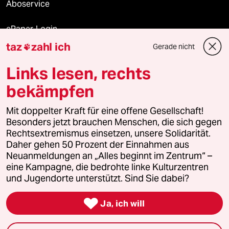
Aboservice
ePaper Login
taz
zahl ich
Gerade nicht

Downloads für Abonnierende
Links lesen, rechts
bekämpfen
© 2026 taz Verlags und Vertriebs GmbH
Alle Rechte vorbehalten. Bei rechtlichen Fragen oder für Genehmigungen
Mit doppelter Kraft für eine offene Gesellschaft!
wenden Sie sich bitte an
lizenzen@taz.de
Besonders jetzt brauchen Menschen, die sich gegen
Rechtsextremismus einsetzen, unsere Solidarität.
Daher gehen 50 Prozent der Einnahmen aus
Feedback
Redaktionsstatut
Kommune-Richtlinien
KI-
Neuanmeldungen an „Alles beginnt im Zentrum“ –
eine Kampagne, die bedrohte linke Kulturzentren
Leitlinie
Informant
Datenschutz
Impressum
AGB
und Jugendorte unterstützt. Sind Sie dabei?
Seitenwende
Einwilligungen widerrufen (Ads)

Ja, ich will