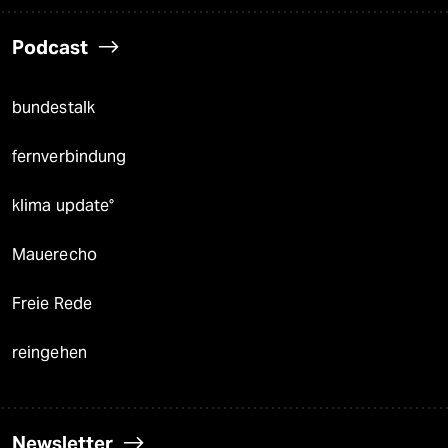
Podcast
bundestalk
fernverbindung
klima update°
Mauerecho
Freie Rede
reingehen
Newsletter