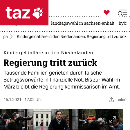

taz zahl ich
niedrigwasser
rente
landtagswahl in sachsen-anhalt
hybri

taz zahl ich
ropa
Kindergeldaffäre in den Niederlanden: Regierung tritt zurück
taz zahl ich
themen
Kindergeldaffäre in den Niederlanden
Regierung tritt zurück
politik
Tausende Familien gerieten durch falsche
öko
Betrugsvorwürfe in finanzielle Not. Bis zur Wahl im
März bleibt die Regierung kommissarisch im Amt.
gesellschaft
15.1.2021
17:02 Uhr
teilen
kultur
sport