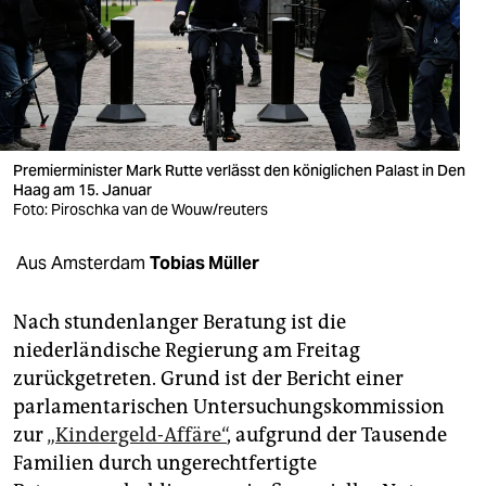
berlin
nord
wahrheit
verlag
Premierminister Mark Rutte verlässt den königlichen Palast in Den
verlag
Haag am 15. Januar
Foto: Piroschka van de Wouw/reuters
veranstaltungen
Aus Amsterdam
Tobias Müller
shop
fragen & hilfe
Nach stundenlanger Beratung ist die
niederländische Regierung am Freitag
unterstützen
zurückgetreten. Grund ist der Bericht einer
abo
parlamentarischen Untersuchungskommission
zur
„Kindergeld-Affäre“
, aufgrund der Tausende
genossenschaft
Familien durch ungerechtfertigte