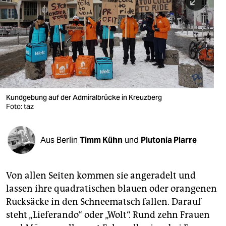
berlin
nord
wahrheit
verlag
verlag
Kundgebung auf der Admiralbrücke in Kreuzberg
Foto: taz
veranstaltungen
shop
Aus Berlin
Timm Kühn
und
Plutonia Plarre
fragen & hilfe
unterstützen
Von allen Seiten kommen sie angeradelt und
lassen ihre quadratischen blauen oder orangenen
abo
Rucksäcke in den Schneematsch fallen. Darauf
genossenschaft
steht „Lieferando“ oder „Wolt“. Rund zehn Frauen