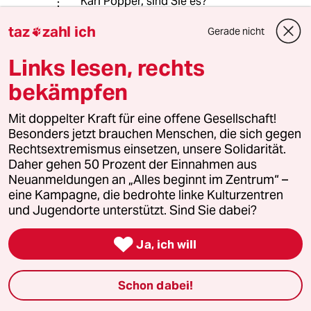
Karl Popper, sind Sie es?
taz
zahl ich
Gerade nicht

Deep South
DS
Links lesen, rechts
17.02.2021
,
12:13 Uhr
bekämpfen
@aw3766:
Ich hab weder dir was unterstellt,
Mit doppelter Kraft für eine offene Gesellschaft!
noch hab ich das Thema als "banal"
Besonders jetzt brauchen Menschen, die sich gegen
bezeichnet. Mit "randläufig" meine ich
Rechtsextremismus einsetzen, unsere Solidarität.
lediglich, dass es hier schon
Daher gehen 50 Prozent der Einnahmen aus
tariditionell Themen gibt, die
Neuanmeldungen an „Alles beginnt im Zentrum“ –
hochfrequentiert sind und auch mal
eine Kampagne, die bedrohte linke Kulturzentren
ein paar Dutzdend Beiträge haben.
und Jugendorte unterstützt. Sind Sie dabei?
Das sind meist Nahost-,
Rechtsextremismus- oder

Ja, ich will
Identitätspolitikthemen.
Dass jetzt hier der Protest von ein
paar Essenslieferanten weiter über
Schon dabei!
200 Beiträge hat und dabei auffällig
viele Neuanmeldungen die Proteste