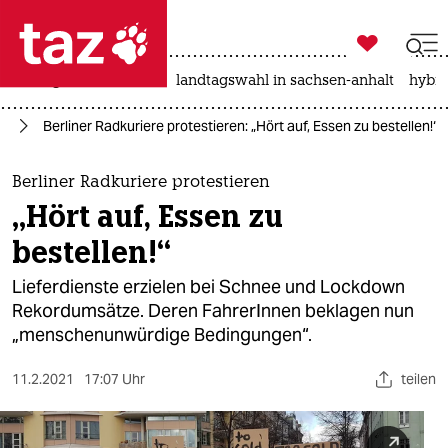

taz zahl ich
niedrigwasser
rente
landtagswahl in sachsen-anhalt
hybri

taz zahl ich
in
Berliner Radkuriere protestieren: „Hört auf, Essen zu bestellen!“
taz zahl ich
themen
Berliner Radkuriere protestieren
„Hört auf, Essen zu
politik
bestellen!“
öko
Lieferdienste erzielen bei Schnee und Lockdown
Rekordumsätze. Deren Fah­re­rIn­nen beklagen nun
gesellschaft
„menschenunwürdige Bedingungen“.
kultur
11.2.2021
17:07 Uhr
teilen
sport