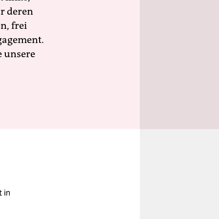
ür deren
n, frei
ngagement.
e unsere
 in