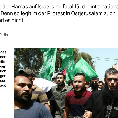
e der Hamas auf Israel sind fatal für die internation
. Denn so legitim der Protest in Ostjerusalem auch i
d es nicht.
0 Uhr
 des
chen
iffs
ggen
urch
agen
moud
mago