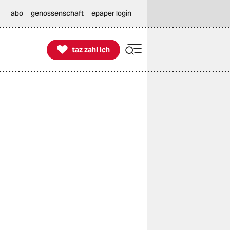
abo
genossenschaft
epaper login

taz zahl ich
taz zahl ich