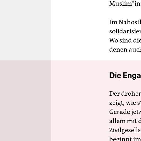
Mus­li­m*i
Im Nahostko
solidarisie
Wo sind di
denen auch
Die Enga
Der drohe
zeigt, wie
Gerade jet
allem mit d
Zivilgesell
beginnt im