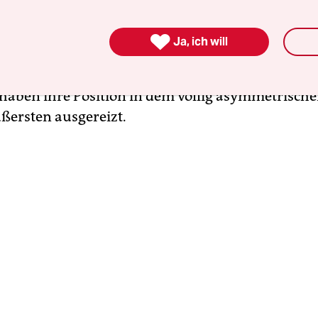
n Nahost. Mit voller Unterstützung der US-Regier
rump
haben Israels Premier Benjamin Netanjahu 

Ja, ich will
bündeten den Pa­läs­ti­nen­se­r*in­nen in den ver
en Schlag nach dem anderen verpasst. Israelis und
n haben ihre Position in dem völlig asymmetrische
ßersten ausgereizt.