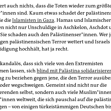
rt auch nichts, dass die Toten wieder zum größte
se­r*in­nen sind. Kaum etwas schadet der palästine
ie die
Islamisten in Gaza
. Hamas und Islamische
ren nicht nur Unschuldige in Aschkelon, Aschdot
 Sie schaden auch den Palästinenser*innen. Wer j
egen palästinensischen Terror wettert und Israels
idigung hochhält, hat ja recht.
skandalös, dass sich viele von den Extremisten
en lassen, sich
blind mit Palästina solidarisiere
ung zu beziehen gegen jene, die den Terror ausübe
oder wegschweigen. Gemeint sind nicht nur die
renden selbst, sondern auch viele Mus­li­m*in­nen
is­t*in­nen weltweit, die sich pauschal auf die paläs
gen – von einigen tür­kei­stäm­migen Deutschen bi