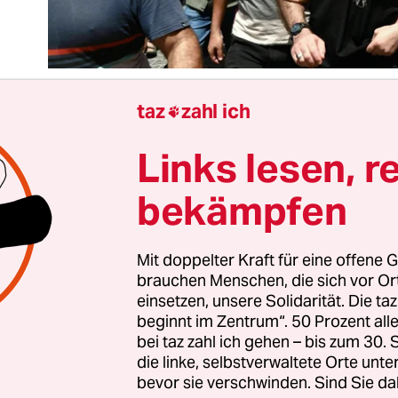
taz
zahl ich

Links lesen, r
tlich ist es ein Wunder, dass es erst
jetzt zur Eska
t. Die Wut, die sich in Israel und Palästina Bahn
bekämpfen
sich seit Langem angestaut. Bei den Protesten ge
, Diskriminierung, Per­spek­tiv­lo­sig­keit. Sie rich
els radikale und aus den USA finanzierte Siedle
Mit doppelter Kraft für eine offene G
brauchen Menschen, die sich vor O
rdrängung von Ara­be­r*in­nen aus Ostjerusalem
einsetzen, unsere Solidarität. Die ta
nland.
beginnt im Zentrum“. 50 Prozent a
bei taz zahl ich gehen – bis zum 30
die linke, selbstverwaltete Orte unte
 letzten Tagen zu beobachten war, ist ein Aufbeg
bevor sie verschwinden. Sind Sie da
systematische Delegitimierung der palästinensis