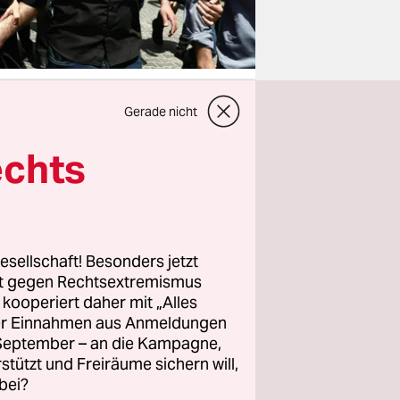
Gerade nicht
echts
lation
 bricht,
ht es um
ten sich
rbewegung
esellschaft! Besonders jetzt
rt gegen Rechtsextremismus
 und dem
z kooperiert daher mit „Alles
ller Einnahmen aus Anmeldungen
. September – an die Kampagne,
rstützt und Freiräume sichern will,
ehren
bei?
chen