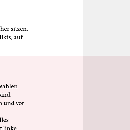
cher sitzen.
ikts, auf
wahlen
sind.
h und vor
lles
 linke,