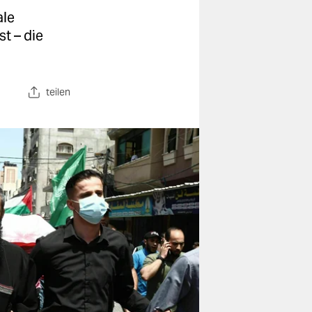
ale
st – die
teilen