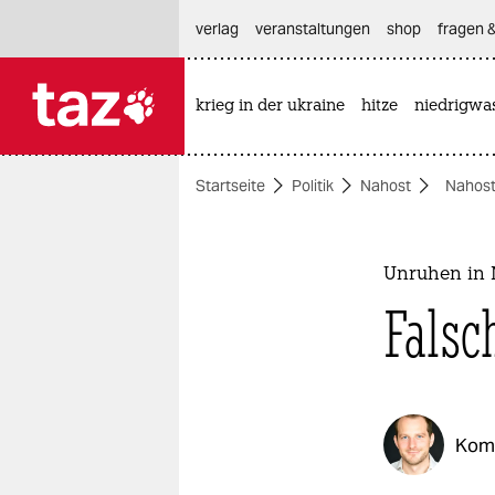
hautnavigation anspringen
hauptinhalt anspringen
footer anspringen
verlag
veranstaltungen
shop
fragen &
krieg in der ukraine
hitze
niedrigwa

taz zahl ich
taz zahl ich
Startseite
Politik
Nahost
Nahost
themen
politik
Unruhen in 
öko
Falsc
gesellschaft
kultur
Kom
sport