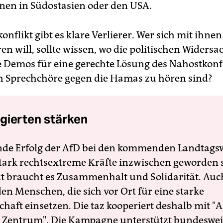
n­nen in Südostasien oder den USA.
nflikt gibt es klare Verlierer. Wer sich mit ihnen
ren will, sollte wissen, wo die politischen Widersa
e Demos für eine gerechte Lösung des Nahostkonfl
 Sprechchöre gegen die Hamas zu hören sind?
gierten stärken
nde Erfolg der AfD bei den kommenden Landtags
 stark rechtsextreme Kräfte inzwischen geworden 
zt braucht es Zusammenhalt und Solidarität. Auc
en Menschen, die sich vor Ort für eine starke
schaft einsetzen. Die taz kooperiert deshalb mit "A
 Zentrum". Die Kampagne unterstützt bundesweit