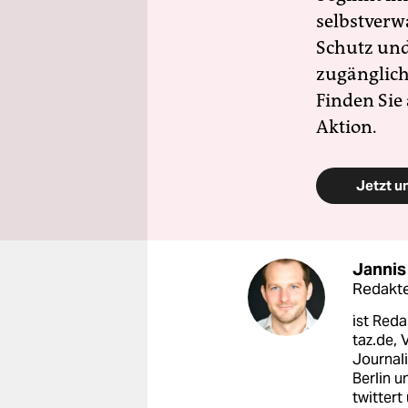
selbstverw
Schutz und 
zugänglich
Finden Sie
Aktion.
Jetzt u
Janni
Redakt
ist Reda
taz.de, 
Journali
Berlin u
twittert