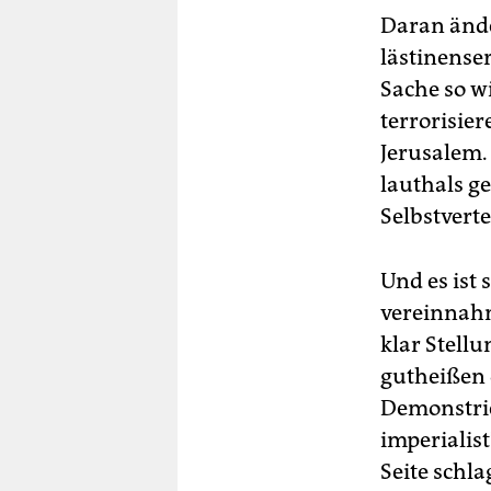
Daran ände
läs­ti­nen­
Sache so w
terrorisie
Jerusalem.
lauthals g
Selbstverte
Und es ist 
vereinnahm
klar Stell
gutheißen 
Demonstrie
im­pe­ria­l
Seite schla