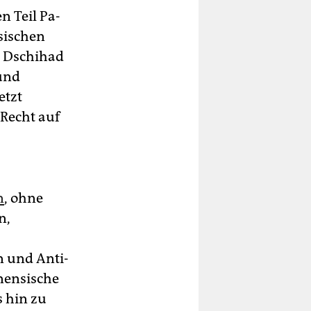
n Teil Pa­
nsischen
r Dschihad
 und
etzt
 Recht auf
n
, ohne
n,
 und An­ti­
tinensische
s hin zu