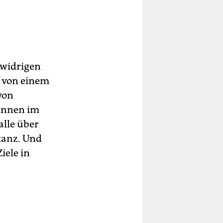
swidrigen
 von einem
von
in­nen im
lle über
tanz. Und
iele in