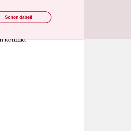
ung unter
und seine
Schon dabei!
gangenen
 Ame­ri­ka­
n Konflikt