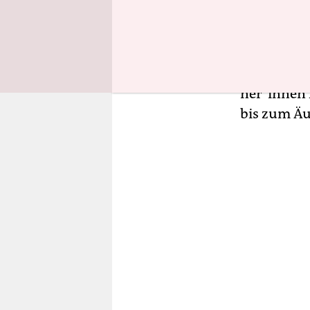
Existenz i
Donald T
rechten Ver
Jahren ein
ne­r*in­ne
bis zum Äu