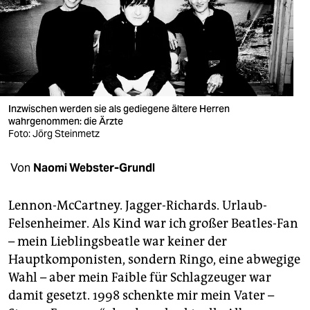
berlin
nord
wahrheit
verlag
Inzwischen werden sie als gediegene ältere Herren
verlag
wahrgenommen: die Ärzte
Foto: Jörg Steinmetz
veranstaltungen
Von
Naomi Webster-Grundl
shop
fragen & hilfe
Lennon-McCartney. Jagger-Richards. Urlaub-
Felsenheimer. Als Kind war ich großer Beatles-Fan
unterstützen
– mein Lieblingsbeatle war keiner der
abo
Hauptkomponisten, sondern Ringo, eine abwegige
Wahl – aber mein Faible für Schlagzeuger war
genossenschaft
damit gesetzt. 1998 schenkte mir mein Vater –