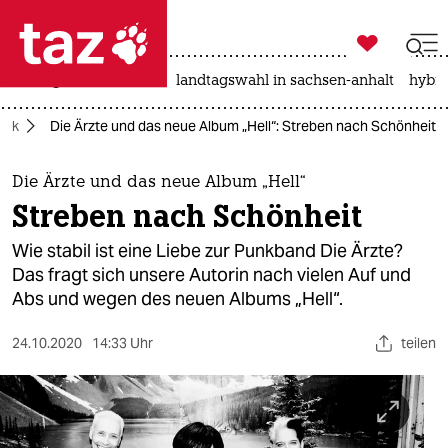

taz zahl ich
niedrigwasser
rente
landtagswahl in sachsen-anhalt
hybri

taz zahl ich
sik
Die Ärzte und das neue Album „Hell“: Streben nach Schönheit
taz zahl ich
themen
Die Ärzte und das neue Album „Hell“
Streben nach Schönheit
politik
Wie stabil ist eine Liebe zur Punkband Die Ärzte?
öko
Das fragt sich unsere Autorin nach vielen Auf und
Abs und wegen des neuen Albums „Hell“.
gesellschaft
24.10.2020
14:33 Uhr
teilen
kultur
sport