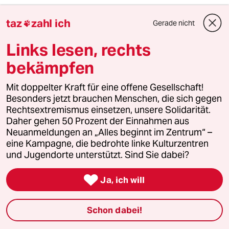
taz
zahl ich
Gerade nicht

Fallmanagerin
F
Links lesen, rechts
24.10.2020
,
17:51 Uhr
bekämpfen
@Jim Hawkins:
Ja, finde ich auch. :-)
Mit doppelter Kraft für eine offene Gesellschaft!
Besonders jetzt brauchen Menschen, die sich gegen
Rechtsextremismus einsetzen, unsere Solidarität.
RPH
Daher gehen 50 Prozent der Einnahmen aus
24.10.2020
,
15:41 Uhr
Neuanmeldungen an „Alles beginnt im Zentrum“ –
Den besten Punk= DIE TOTEN HOSEN
eine Kampagne, die bedrohte linke Kulturzentren
und Jugendorte unterstützt. Sind Sie dabei?

Ja, ich will
So Nicht!
SN
25.10.2020
,
09:43 Uhr
Schon dabei!
@RPH:
Gibts keine einschlägigen