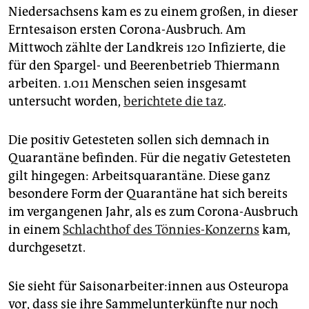
epaper login
Niedersachsens kam es zu einem großen, in dieser
Erntesaison ersten Corona-Ausbruch. Am
Mittwoch zählte der Landkreis 120 Infizierte, die
für den Spargel- und Beerenbetrieb Thiermann
arbeiten. 1.011 Menschen seien insgesamt
untersucht worden,
berichtete die taz
.
Die positiv Getesteten sollen sich demnach in
Quarantäne befinden. Für die negativ Getesteten
gilt hingegen: Arbeitsquarantäne. Diese ganz
besondere Form der Quarantäne hat sich bereits
im vergangenen Jahr, als es zum Corona-Ausbruch
in einem
Schlachthof des Tönnies-Konzerns
kam,
durchgesetzt.
Sie sieht für Sai­son­ar­bei­te­r:in­nen aus Osteuropa
vor, dass sie ihre Sammelunterkünfte nur noch