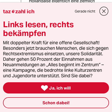
Hollandaise eigentlich eine ziemlich
langweilige Angelegenheit. Aber das
taz
zahl ich
Gerade nicht

ist halt Geschmacksache.
Links lesen, rechts
Ob es Ihnen aber auch noch
schmeckt, wenn Sie das da gelesen
bekämpfen
haben?:
www.mdr.de/nachric...rumaenien-
Mit doppelter Kraft für eine offene Gesellschaft!
100.html
Besonders jetzt brauchen Menschen, die sich gegen
www.zeit.de/arbeit...ch/komplettansic
Rechtsextremismus einsetzen, unsere Solidarität.
ht
Daher gehen 50 Prozent der Einnahmen aus
Und: Würden Sie auch noch Spargel
Neuanmeldungen an „Alles beginnt im Zentrum“ –
essen, wenn die Erntekräfte
eine Kampagne, die bedrohte linke Kulturzentren
wenigstens den Mindestlohn
und Jugendorte unterstützt. Sind Sie dabei?
bekommen würden?
Esskultur? Nach Sklavenhalterart?

Ja, ich will
Na, denn Mahlzeit!
Schon dabei!
Johanna Römer
JR