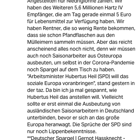
Angestellten nur Niedriglöhne zahlen. Wir
haben des Weiteren 5,6 Millionen Hartz IV
Empfänger, die am Tag gerade einmal 5 Euro
für Lebensmittel zur Verfügung haben. Wir
haben Rentner, die so wenig Rente bekommen,
dass sie schon Pfandflaschen aus den
Mülleimern sammeln müssen. Aber das reicht
anscheinend alles noch nicht, denn wir müssen
auch noch Saison­ar­bei­te­r aus Osteuropa
ausbeuten, um selbst in der Corona-Pandemie
noch Spargel auf dem Tisch zu haben.
"Arbeitsminister Hubertus Heil (SPD) will das
soziale Europa voranbringen", stand gestern in
der taz. Da bin ich ja mal gespannt, wie
Hubertus Heil das anstellen will. Vielleicht
sollte er erst einmal die Ausbeutung von
ausländischen Saisonar­bei­te­rn in Deutschland
unterbinden, bevor er sich an das große
Europa heranwagt. Die Sprüche der SPD sind
nur noch Lippenbekenntnisse.
**Deutscher Spargel | Gernot Hassknecht -