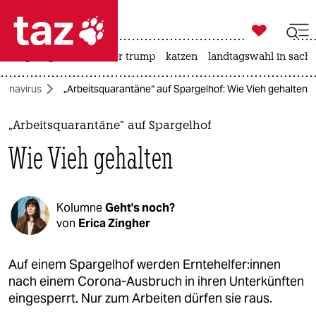

taz zahl ich
bergsteigen
usa unter trump
katzen
landtagswahl in sachs

taz zahl ich
ronavirus
„Arbeitsquarantäne“ auf Spargelhof: Wie Vieh gehalten
taz zahl ich
themen
„Arbeitsquarantäne“ auf Spargelhof
Wie Vieh gehalten
politik
öko
Kolumne
Geht's noch?
gesellschaft
von
Erica Zingher
kultur
Auf einem Spargelhof werden Ern­te­hel­fe­r:in­nen
nach einem Corona-Ausbruch in ihren Unterkünften
sport
eingesperrt. Nur zum Arbeiten dürfen sie raus.