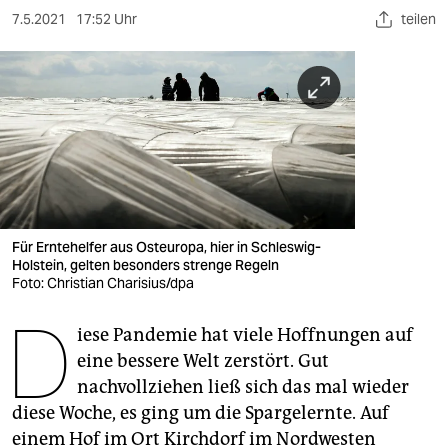
berlin
7.5.2021
17:52 Uhr
teilen
nord
wahrheit
verlag
verlag
veranstaltungen
Für Erntehelfer aus Osteuropa, hier in Schleswig-
shop
Holstein, gelten besonders strenge Regeln
Foto: Christian Charisius/dpa
fragen & hilfe
D
unterstützen
iese Pandemie hat viele Hoffnungen auf
eine bessere Welt zerstört. Gut
abo
nachvollziehen ließ sich das mal wieder
diese Woche, es ging um die Spargelernte. Auf
genossenschaft
einem Hof im Ort Kirchdorf im Nordwesten