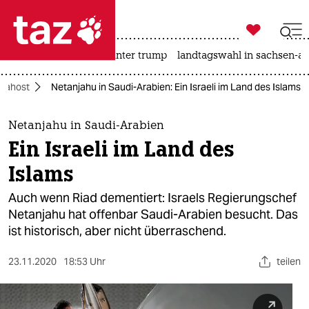

taz zahl ich
nahost-konflikt
usa unter trump
landtagswahl in sachsen-an

taz zahl ich
Nahost
Netanjahu in Saudi-Arabien: Ein Israeli im Land des Islams
taz zahl ich
themen
Netanjahu in Saudi-Arabien
Ein Israeli im Land des
politik
Islams
öko
Auch wenn Riad dementiert: Israels Regierungschef
Netanjahu hat offenbar Saudi-Arabien besucht. Das
gesellschaft
ist historisch, aber nicht überraschend.
kultur
23.11.2020
18:53 Uhr
teilen
sport