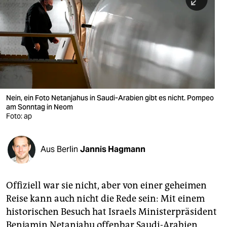
berlin
nord
wahrheit
verlag
verlag
Nein, ein Foto Netanjahus in Saudi-Arabien gibt es nicht. Pompeo
am Sonntag in Neom
veranstaltungen
Foto: ap
shop
fragen & hilfe
Aus Berlin
Jannis Hagmann
unterstützen
Offiziell war sie nicht, aber von einer geheimen
abo
Reise kann auch nicht die Rede sein: Mit einem
genossenschaft
historischen Besuch hat Israels Ministerpräsident
Benjamin Netanjahu offenbar Saudi-Arabien