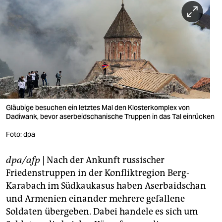
berlin
nord
wahrheit
verlag
verlag
veranstaltungen
Gläubige besuchen ein letztes Mal den Klosterkomplex von
Dadiwank, bevor aserbeidschanische Truppen in das Tal einrücken
shop
Foto: dpa
fragen & hilfe
dpa/afp
| Nach der Ankunft russischer
unterstützen
Friedenstruppen in der Konfliktregion Berg-
abo
Karabach im Südkaukasus haben Aserbaidschan
und Armenien einander mehrere gefallene
genossenschaft
Soldaten übergeben. Dabei handele es sich um