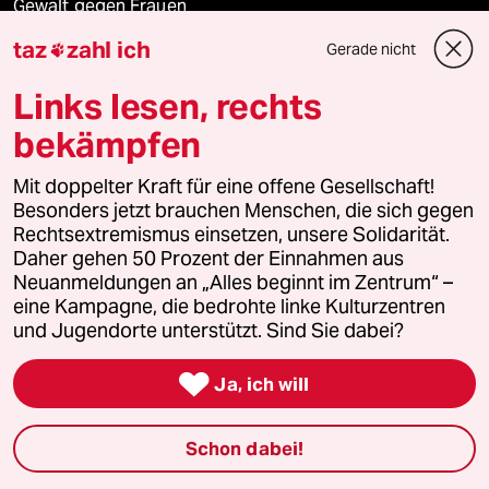
Gewalt gegen Frauen
taz
zahl ich
Gerade nicht

Surfen
Links lesen, rechts
bekämpfen
Verlag
Mit doppelter Kraft für eine offene Gesellschaft!
Besonders jetzt brauchen Menschen, die sich gegen
Aktuelles
Rechtsextremismus einsetzen, unsere Solidarität.
Daher gehen 50 Prozent der Einnahmen aus
Hausblog
Neuanmeldungen an „Alles beginnt im Zentrum“ –
eine Kampagne, die bedrohte linke Kulturzentren
und Jugendorte unterstützt. Sind Sie dabei?
Die Seitenwende

Ja, ich will
Stellen
Presse
Schon dabei!