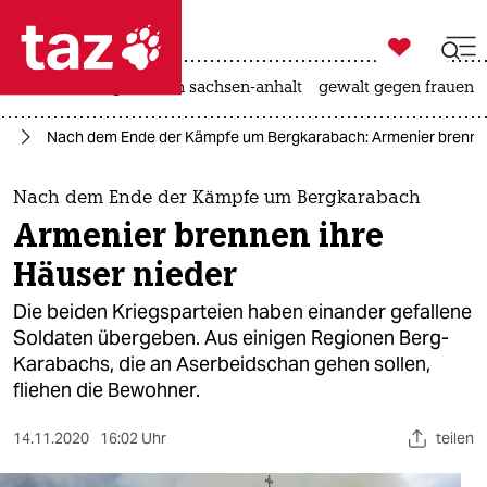

taz zahl ich
hitze
landtagswahl in sachsen-anhalt
gewalt gegen frauen

taz zahl ich
ch
Nach dem Ende der Kämpfe um Bergkarabach: Armenier brennen
taz zahl ich
themen
Nach dem Ende der Kämpfe um Bergkarabach
Armenier brennen ihre
politik
Häuser nieder
öko
Die beiden Kriegsparteien haben einander gefallene
Soldaten übergeben. Aus einigen Regionen Berg-
gesellschaft
Karabachs, die an Aserbeidschan gehen sollen,
fliehen die Bewohner.
kultur
sport
14.11.2020
16:02 Uhr
teilen