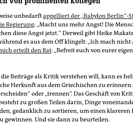
uch von prominenten Kollegen
weise ­unbedarft
appelliert der „Babylon Berlin“-S
ie Regierung
: „Macht uns mehr Angst! Die Mens
hen diese Angst jetzt.“ Derweil gibt Heike Makat
 während es aus dem Off klingelt: „Ich mach nicht
ch erteilt den Rat
: „Befreit euch von eurer eige
e Beiträge als ­Kritik verstehen will, kann es hel
che Herkunft aus dem Griechischen zu erinnern
erscheiden“ oder „trennen“. Das Geschäft von Kri
 besteht zu großen Teilen darin, Dinge voneinand
den, gedanklich zu sortieren, um einen klareren 
zu gewinnen. Und sie dann zu ­beurteilen.