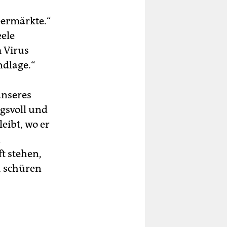
permärkte.“
eele
 Virus
ndlage.“
unseres
gsvoll und
eibt, wo er
i
ft stehen,
u schüren