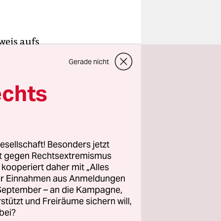
weis aufs
echt, als
Gerade nicht
 werden.
zu gleich
echts
die
n Medien
esellschaft! Besonders jetzt
rt gegen Rechtsextremismus
et Becker,
z kooperiert daher mit „Alles
Liefers
ller Einnahmen aus Anmeldungen
 ab, die
. September – an die Kampagne,
rstützt und Freiräume sichern will,
bei?