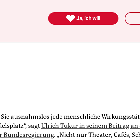

Ja, ich will
 Sie ausnahmslos jede menschliche Wirkungsstät
elsplatz“, sagt
Ulrich Tukur in seinem Beitrag an 
er Bundesregierung
. „Nicht nur Thea­ter, Cafés, S