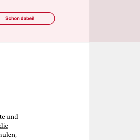
Schon dabei!
te und
die
chulen,