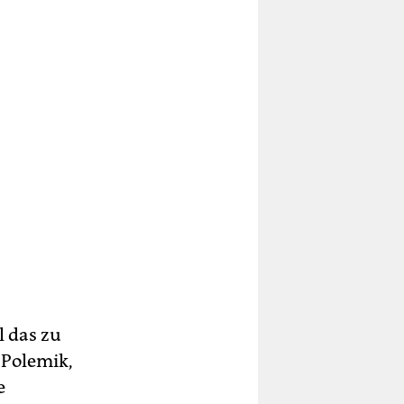
l das zu
 Polemik,
e