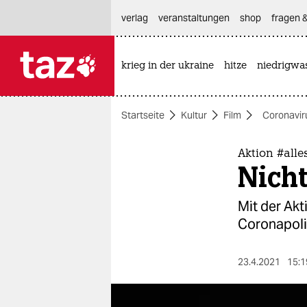
hautnavigation anspringen
hauptinhalt anspringen
footer anspringen
verlag
veranstaltungen
shop
fragen &
krieg in der ukraine
hitze
niedrigwa

taz zahl ich
taz zahl ich
Startseite
Kultur
Film
Coronavir
themen
politik
Aktion #all
Nicht
öko
Mit der Ak
gesellschaft
Coronapoli
kultur
23.4.2021
15:1
sport