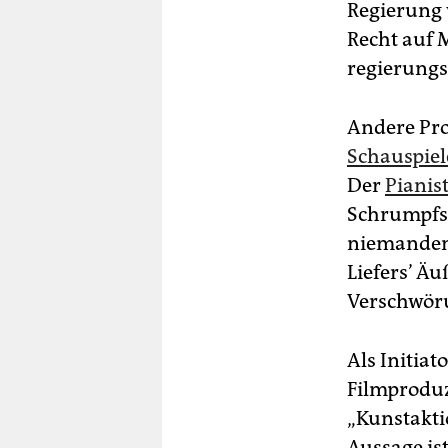
Regierung 
Recht auf 
regierungs
Andere Pro
Schauspiel
Der
Pianist
Schrumpfsa
niemandem 
Liefers’ Ä
Verschwöru
Als Initia
Filmproduz
„Kunstakti
Aussage is