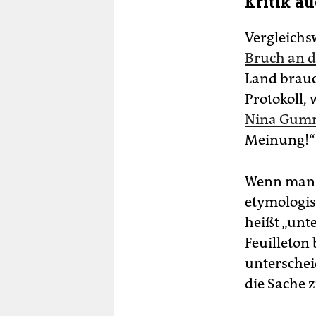
Kritik a
Vergleichs
Bruch an d
Land brauc
Protokoll,
Nina Gummi
Meinung!“
Wenn man di
etymologis
heißt „unt
Feuilleton
unterschei
die Sache 