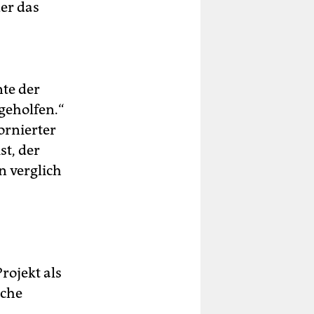
er das
te der
geholfen.“
bornierter
st, der
n verglich
rojekt als
sche