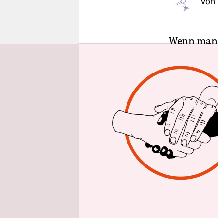
Von
epaper login
Wenn man s
Altgriechis
nicht meh
Anderersei
mehr.
Aktuell ­h
Coronapoli
gaben beka
Ulrike Folk
unter dem 
man sehr w