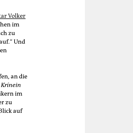
tar Volker
chen im
sch zu
 auf.“ Und
nen
fen, an die
.
Krínein
tikern im
er zu
Blick auf