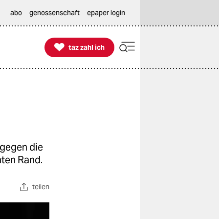
abo
genossenschaft
epaper login

taz zahl ich
taz zahl ich
 gegen die
hten Rand.
teilen