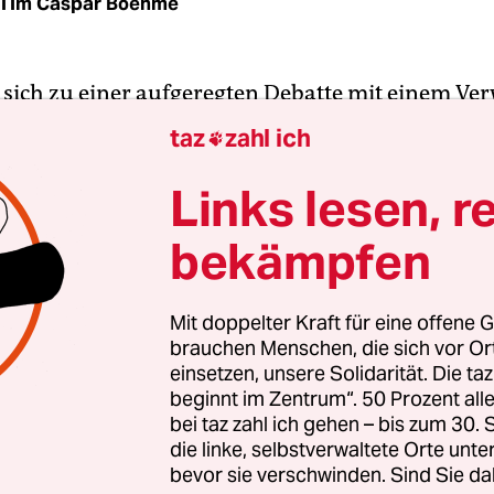
Tim Caspar Boehme
ich zu einer aufgeregten Debatte mit einem Ver
che zu Wort meldet, stehen die Chancen nicht schl
taz
zahl ich

r zeitgemäß oder überheblich wahrgenommen zu
ts gibt es manchmal gute Gründe, das zu tun. Da
Links lesen, r
bekämpfen
aben sich rund 50 prominente Schauspieler gegen 
tik der Bundesrepublik gewandt. In den soziale
Mit doppelter Kraft für eine offene G
brauchen Menschen, die sich vor O
nnte Mimen wie Ulrich Tukur, Volker Bruch, Mer
einsetzen, unsere Solidarität. Die ta
erts, Richy Müller, Heike Makatsch oder Jan Josef 
beginnt im Zentrum“. 50 Prozent a
Hashtag #allesdicht­machen in Videos Statements
bei taz zahl ich gehen – bis zum 30
ohlwollend als „Satire“ bezeichnen könnte.
die linke, selbstverwaltete Orte unte
bevor sie verschwinden. Sind Sie da