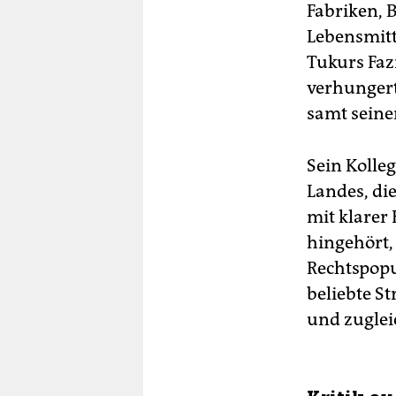
Fabriken, 
Lebensmitt
Tukurs Fazi
verhungert
samt seine
Sein Kolle
Landes, di
mit klarer
hingehört,
Rechtspopul
beliebte St
und zuglei