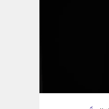
berlin
nord
wahrheit
verlag
verlag
veranstaltungen
shop
fragen & hilfe
unterstützen
abo
genossenschaft