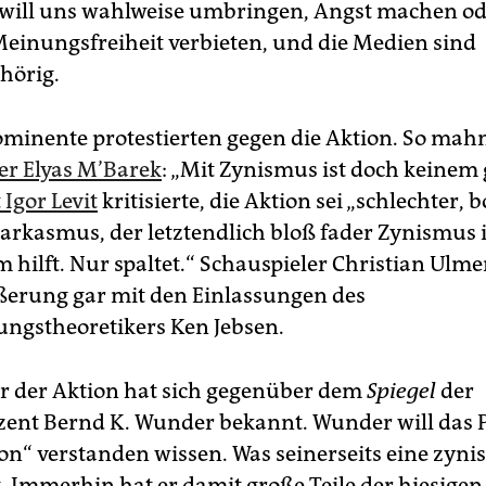
will uns wahlweise umbringen, Angst machen od
Meinungsfreiheit verbieten, und die Medien sind
hörig.
minente protestierten gegen die Aktion. So mahn
er ­Elyas M’Barek
: „Mit Zynismus ist doch keinem 
 Igor Levit
kritisierte, die Aktion sei „schlechter, 
rkasmus, der letztendlich bloß fader Zynismus i
hilft. Nur spaltet.“ Schauspieler Christian Ulme
ußerung gar mit den Einlassungen des
ngstheoretikers Ken Jebsen.
tor der Aktion hat sich gegenüber dem
Spiegel
der
ent Bernd K. Wunder bekannt. Wunder will das P
on“ verstanden wissen. Was seinerseits eine zyni
t. Immerhin hat er damit große Teile der hiesigen