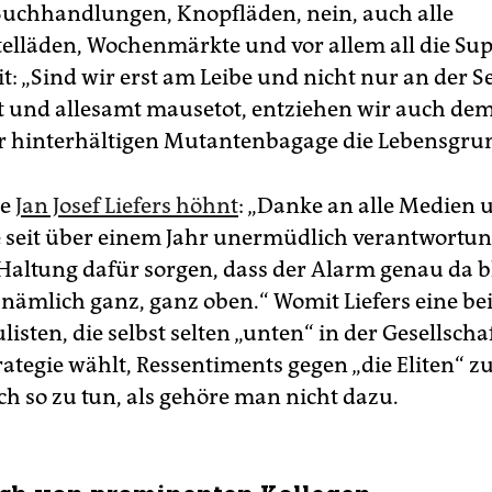
Buchhandlungen, Knopfläden, nein, auch alle
elläden, Wochenmärkte und vor allem all die Su
t: „Sind wir erst am Leibe und nicht nur an der S
 und allesamt mausetot, entziehen wir auch dem
r hinterhältigen Mutan­tenbagage die Lebensgru
ge
Jan Josef Liefers höhnt
: „Danke an alle Medien 
e seit über einem Jahr unermüdlich verantwortun
 Haltung dafür sorgen, dass der Alarm genau da bl
 nämlich ganz, ganz oben.“ Womit Liefers eine be
isten, die selbst selten „unten“ in der Gesellscha
rategie wählt, Ressentiments gegen „die Eliten“ z
ch so zu tun, als gehöre man nicht dazu.