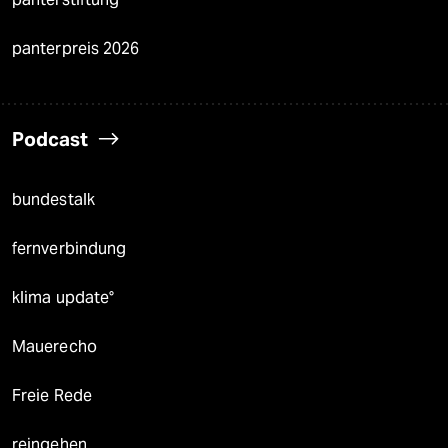
panterpreis 2026
Podcast
bundestalk
fernverbindung
klima update°
Mauerecho
Freie Rede
reingehen