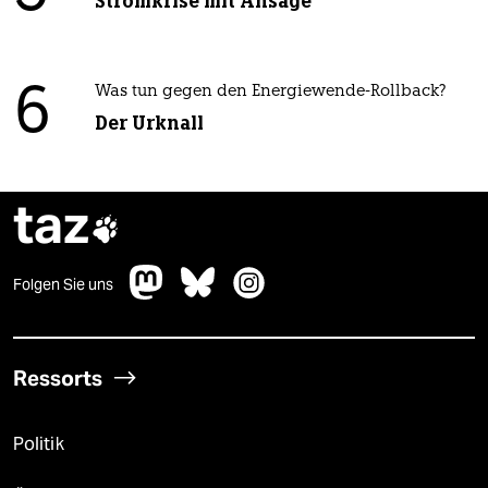
Stromkrise mit Ansage
6
Was tun gegen den Energiewende-Rollback?
Der Urknall
taz

Folgen Sie uns
Ressorts
Politik