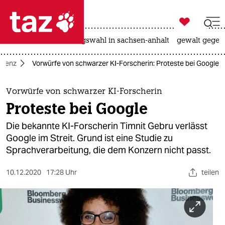

taz zahl ich
hitze
surfen
landtagswahl in sachsen-anhalt
gewalt gegen

taz zahl ich
ligenz
Vorwürfe von schwarzer KI-Forscherin: Proteste bei Google
taz zahl ich
themen
Vorwürfe von schwarzer KI-Forscherin
Proteste bei Google
politik
Die bekannte KI-Forscherin Timnit Gebru verlässt
öko
Google im Streit. Grund ist eine Studie zu
Sprachverarbeitung, die dem Konzern nicht passt.
gesellschaft
10.12.2020
17:28 Uhr
teilen
kultur
sport