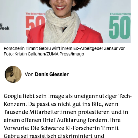
berlin
nord
wahrheit
verlag
Forscherin Timnit Gebru wirft ihrem Ex-Arbeitgeber Zensur vor
verlag
Foto: Kristin Callahan/ZUMA Press/imago
veranstaltungen
Von
Denis Giessler
shop
fragen & hilfe
Google liebt sein Image als uneigennütziger Tech-
unterstützen
Konzern. Da passt es nicht gut ins Bild, wenn
Tausende Mitarbeiter:innen protestieren und in
abo
einem offenen Brief Aufklärung fordern. Ihre
genossenschaft
Vorwürfe: Die Schwarze KI-Forscherin Timnit
Gebru sei rassistisch diskriminiert und