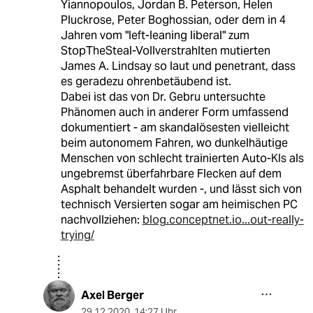
Yiannopoulos, Jordan B. Peterson, Helen
Pluckrose, Peter Boghossian, oder dem in 4
Jahren vom "left-leaning liberal" zum
StopTheSteal-Vollverstrahlten mutierten
James A. Lindsay so laut und penetrant, dass
es geradezu ohrenbetäubend ist.
Dabei ist das von Dr. Gebru untersuchte
Phänomen auch in anderer Form umfassend
dokumentiert - am skandalösesten vielleicht
beim autonomem Fahren, wo dunkelhäutige
Menschen von schlecht trainierten Auto-KIs als
ungebremst überfahrbare Flecken auf dem
Asphalt behandelt wurden -, und lässt sich von
technisch Versierten sogar am heimischen PC
nachvollziehen:
blog.conceptnet.io...out-really-
trying/
Axel Berger
29.12.2020
,
14:27 Uhr