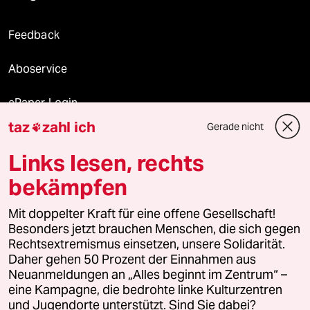
Feedback
Aboservice
ePaper Login
taz
zahl ich
Gerade nicht

Downloads für Abonnierende
Links lesen, rechts
bekämpfen
© 2026 taz Verlags und Vertriebs GmbH
Alle Rechte vorbehalten. Bei rechtlichen Fragen oder für Genehmigungen
Mit doppelter Kraft für eine offene Gesellschaft!
wenden Sie sich bitte an
lizenzen@taz.de
Besonders jetzt brauchen Menschen, die sich gegen
Rechtsextremismus einsetzen, unsere Solidarität.
Daher gehen 50 Prozent der Einnahmen aus
Feedback
Redaktionsstatut
Kommune-Richtlinien
KI-
Neuanmeldungen an „Alles beginnt im Zentrum“ –
eine Kampagne, die bedrohte linke Kulturzentren
Leitlinie
Informant
Datenschutz
Impressum
AGB
und Jugendorte unterstützt. Sind Sie dabei?