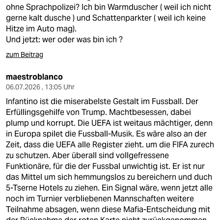
berlin
ohne Sprachpolizei? Ich bin Warmduscher ( weil ich nicht
gerne kalt dusche ) und Schattenparkter ( weil ich keine
nord
Hitze im Auto mag).
Und jetzt: wer oder was bin ich ?
wahrheit
zum Beitrag
verlag
maestroblanco
verlag
06.07.2026 , 13:05 Uhr
Infantino ist die miserabelste Gestalt im Fussball. Der
veranstaltungen
Erfüllingsgehilfe von Trump. Machtbesessen, dabei
plump und korrupt. Die UEFA ist weitaus mächtiger, denn
shop
in Europa spilet die Fussball-Musik. Es wäre also an der
fragen & hilfe
Zeit, dass die UEFA alle Register zieht. um die FIFA zurech
zu schutzen. Aber überall sind vollgefressene
unterstützen
Funktionäre, für die der Fussbal unwichtig ist. Er ist nur
das Mittel um sich hemmungslos zu bereichern und duch
abo
5-Tserne Hotels zu ziehen. Ein Signal wäre, wenn jetzt alle
noch im Turnier verbliebenen Mannschaften weitere
genossenschaft
Teilnahme absagen, wenn diese Mafia-Entscheidung mit