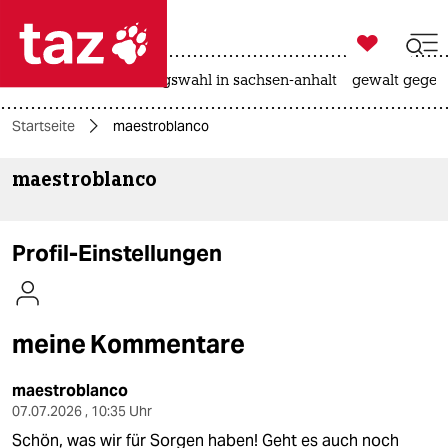

taz zahl ich
hitze
surfen
landtagswahl in sachsen-anhalt
gewalt gegen

taz zahl ich
Startseite
maestroblanco
taz zahl ich
maestroblanco
themen
politik
Profil-Einstellungen
öko
gesellschaft
meine Kommentare
kultur
maestroblanco
sport
07.07.2026 , 10:35 Uhr
Schön, was wir für Sorgen haben! Geht es auch noch