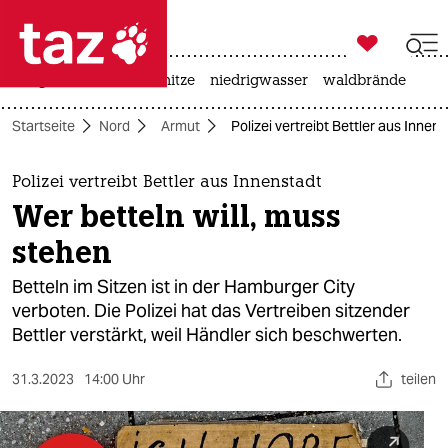

taz zahl ich
krieg in der ukraine
hitze
niedrigwasser
waldbrände

taz zahl ich
Startseite
Nord
Armut
Polizei vertreibt Bettler aus Innen
taz zahl ich
themen
Polizei vertreibt Bettler aus Innenstadt
Wer betteln will, muss
politik
stehen
öko
Betteln im Sitzen ist in der Hamburger City
verboten. Die Polizei hat das Vertreiben sitzender
gesellschaft
Bettler verstärkt, weil Händler sich beschwerten.
kultur
31.3.2023
14:00 Uhr
teilen
sport