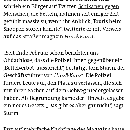
epaper login
schrieb ein Bürger auf Twitter.
Schikanen gegen
Menschen
, die betteln, nähmen seit einiger Zeit
gefühlt massiv zu, wenn ihr Anblick „Touris beim
Shoppen stören könnte“, twitterte er mit Verweis
auf das
Straßenmagazin
Hinz&Kunzt
.
„Seit Ende Februar schon berichten uns
Obdachlose, dass die Polizei ihnen gegenüber ein
‚Bettelverbot‘ ausspricht“, bestätigt Jörn Sturm, der
Geschäftsführer von
Hinz&Kunz
t. Die Polizei
fordere Leute auf, den Platz zu verlassen, die sich
mit ihren Sachen auf dem Gehweg niedergelassen
haben. Als Begründung käme der Hinweis, es gebe
ein neues Gesetz. „Das gibt es aber gar nicht“, sagt
Sturm.
Erst auf mehrfache Nachfrage des Magazins
hatte