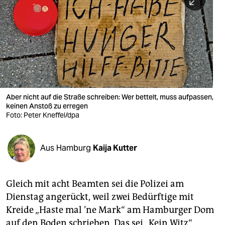
berlin
nord
wahrheit
verlag
verlag
Aber nicht auf die Straße schreiben: Wer bettelt, muss aufpassen,
keinen Anstoß zu erregen
veranstaltungen
Foto: Peter Kneffel/dpa
shop
fragen & hilfe
Aus Hamburg
Kaija Kutter
unterstützen
Gleich mit acht Beamten sei die Polizei am
abo
Dienstag angerückt, weil zwei Bedürftige mit
genossenschaft
Kreide „Haste mal ’ne Mark“ am Hamburger Dom
auf den Boden schrieben. Das sei „Kein Witz“,