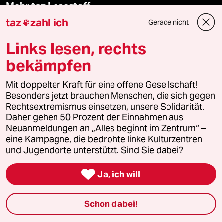
Mehr taz Lesestoff
taz
zahl ich
Gerade nicht

taz Blogs
Links lesen, rechts
bekämpfen
taz FUTURZWEI
Mit doppelter Kraft für eine offene Gesellschaft!
Le Monde diplomatique
Besonders jetzt brauchen Menschen, die sich gegen
Rechtsextremismus einsetzen, unsere Solidarität.
taz Archiv
Daher gehen 50 Prozent der Einnahmen aus
Neuanmeldungen an „Alles beginnt im Zentrum“ –
eine Kampagne, die bedrohte linke Kulturzentren
und Jugendorte unterstützt. Sind Sie dabei?
Mehr taz Angebote

Ja, ich will
Reisen
Schon dabei!
Kantine