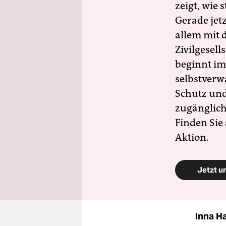
zeigt, wie
Gerade jet
allem mit d
Zivilgesell
beginnt im
selbstverw
Schutz und 
zugänglich
Finden Sie
Aktion.
Jetzt u
Inna H