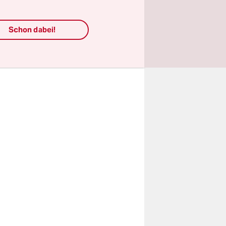
ins Abseits
errschern
Schon dabei!
d zu