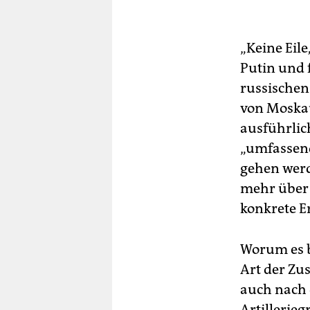
„Keine Eile
Putin und 
russische
von Moskau
ausführlich
„umfassend
gehen werd
mehr über 
konkrete Er
Worum es b
Art der Zu
auch nach
Artillerie