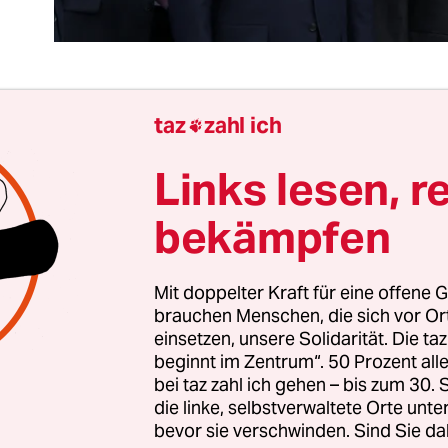
taz
zahl ich

eibt nur die Erniedrigung, verpackt in Liebenswür
ändeschütteln, Lachen. Russland, das all die Jahr
Links lesen, r
ktionen gegen
Nordkorea
mitgetragen hatte, won
bekämpfen
 untersagt ist, Waffen zu exportieren und Raket
, setzt nun genau in diesem Bereich auf Kooperat
ong Un seine Raketen, es hofft selbst auf Waffen f
Mit doppelter Kraft für eine offene G
g der Ukraine.
brauchen Menschen, die sich vor O
einsetzen, unsere Solidarität. Die ta
beginnt im Zentrum“. 50 Prozent a
 keine Skrupel, einen der weltweit schlimmsten 
bei taz zahl ich gehen – bis zum 30
en, der Kreml pfeift mittlerweile auf internation
die linke, selbstverwaltete Orte unte
bevor sie verschwinden. Sind Sie da
n. In Zeiten, in denen Russlands Präsident Wl