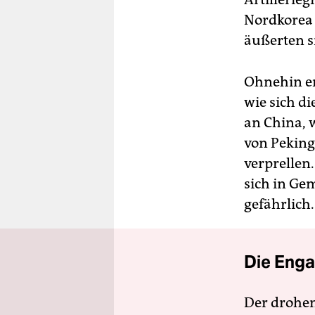
Nordkorea 
äußerten s
Ohnehin en
wie sich di
an China, 
von Peking
verprellen.
sich in Ge
gefährlich.
Die Enga
Der drohe