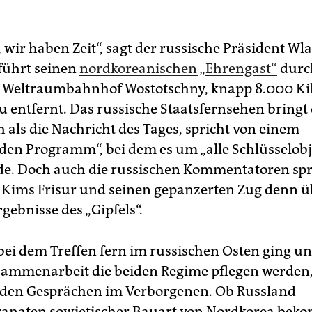
, wir haben Zeit“, sagt der russische Präsident Wl
führt seinen
nordkoreanischen „Ehrengast“
durc
n Weltraumbahnhof Wostotschny, knapp 8.000 Ki
 entfernt. Das russische Staatsfernsehen bringt 
 als die Nachricht des Tages, spricht von einem
en Programm“, bei dem es um „alle Schlüsselobj
e. Doch auch die russischen Kommentatoren sp
Kims Frisur und seinen gepanzerten Zug denn ü
gebnisse des „Gipfels“.
ei dem Treffen fern im russischen Osten ging u
sammenarbeit die beiden Regime pflegen werden,
 den Gesprächen im Verborgenen. Ob Russland
granaten sowjetischer Bauart von Nordkorea be