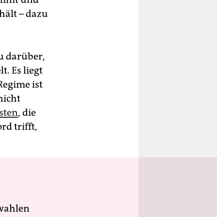
hält – dazu
u darüber,
. Es liegt
Regime ist
nicht
sten
, die
d trifft,
wahlen