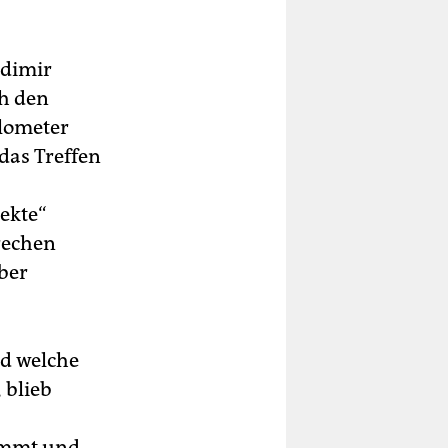
adimir
h den
lometer
das Treffen
ekte“
rechen
ber
nd welche
 blieb
kommt und