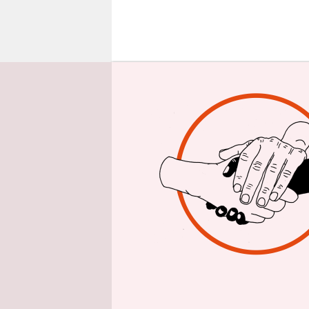
epaper login
E
s bl
in H
San
Kim-Regime
entwickeln
zeigt Kim J
Vernichtun
Moskau hat
zu empfang
Abmachunge