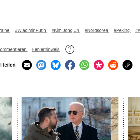
kraine
#Wladimir Putin
#Kim Jong Un
#Nordkorea
#Peking
#W
ommentieren
Fehlerhinweis
 teilen