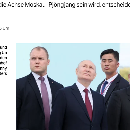
 die Achse Moskau–Pjöngjang sein wird, entscheide
5 Uhr
 und
g Un
 den
nhof
chny
ters