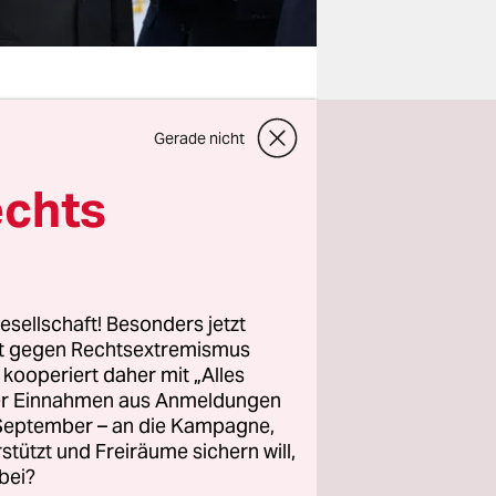
Gerade nicht
digkeiten,
e die UN-
echts
ach es dem
en zu
ion. Es
ür seine
esellschaft! Besonders jetzt
rt gegen Rechtsextremismus
z kooperiert daher mit „Alles
ller Einnahmen aus Anmeldungen
Diktatoren
. September – an die Kampagne,
ale
rstützt und Freiräume sichern will,
bei?
adimir