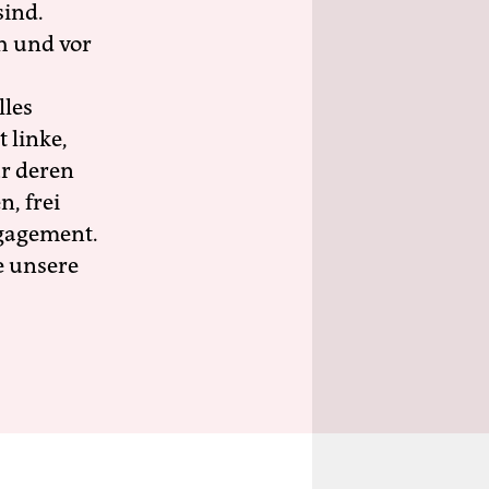
sind.
h und vor
lles
 linke,
ür deren
n, frei
ngagement.
e unsere