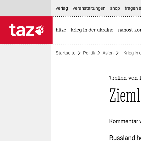
hautnavigation anspringen
hauptinhalt anspringen
footer anspringen
verlag
veranstaltungen
shop
fragen &
hitze
krieg in der ukraine
nahost-kon

taz zahl ich
taz zahl ich
Startseite
Politik
Asien
Krieg in 
themen
politik
Treffen von 
öko
Zieml
gesellschaft
kultur
Kommentar 
sport
Russland h