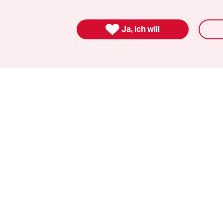
 durch seinen angeordneten Überfall der Ukraine 
 hat, findet er nur im Klub mit anderen Gewalth

Ja, ich will
arus, Iran, nun auch Nordkorea. Die Schurken sin
geworden.