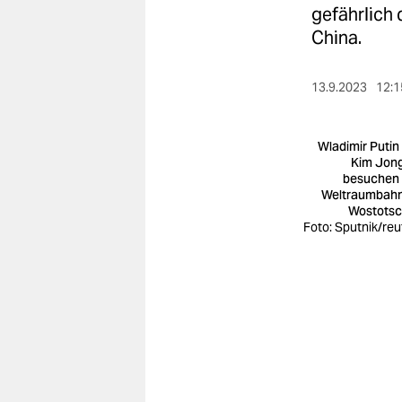
berlin
gefährlich
China.
nord
wahrheit
13.9.2023
12:1
verlag
Wladimir Putin
verlag
Kim Jon
besuchen
veranstaltungen
Weltraumbah
Wostots
shop
Foto: Sputnik/reu
fragen & hilfe
unterstützen
abo
genossenschaft