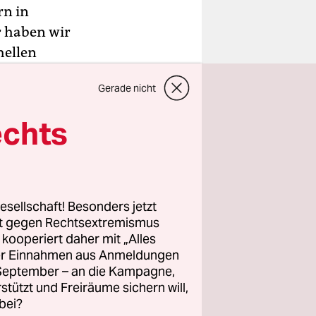
rn in
ür haben wir
hellen
chter
Gerade nicht
echts
esellschaft! Besonders jetzt
rt gegen Rechtsextremismus
z kooperiert daher mit „Alles
ller Einnahmen aus Anmeldungen
. September – an die Kampagne,
rstützt und Freiräume sichern will,
bei?