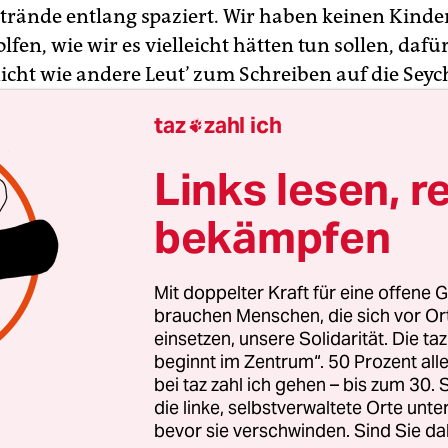
rände entlang spaziert. Wir haben keinen Kinde
lfen, wie wir es vielleicht hätten tun sollen, daf
icht wie andere Leut’ zum Schreiben auf die Seyc
gen oder haben die Kindergärtnerin unserer To
taz
zahl ich

bwohl sie Mundgeruch hatte.
Links lesen, r
bekämpfen
Mit doppelter Kraft für eine offene G
brauchen Menschen, die sich vor O
einsetzen, unsere Solidarität. Die ta
beginnt im Zentrum“. 50 Prozent a
bei taz zahl ich gehen – bis zum 30
die linke, selbstverwaltete Orte unte
bevor sie verschwinden. Sind Sie da