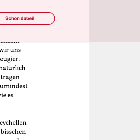
Schon dabei!
auch nicht
henkeln
 wir uns
eugier.
natürlich
e tragen
zumindest
ie es
Seychellen
 bisschen