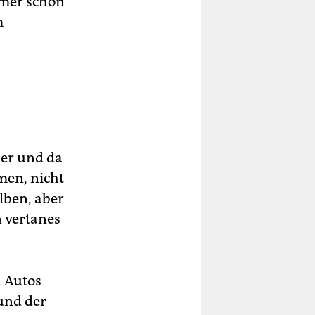
mmer schon
m
ier und da
men, nicht
lben, aber
n vertanes
n Autos
und der