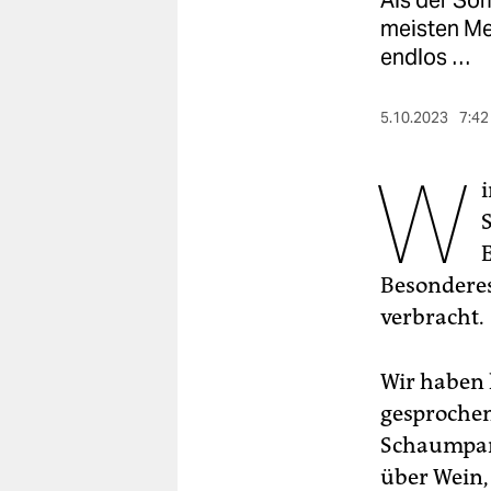
Als der Som
berlin
meisten Me
nord
endlos …
wahrheit
5.10.2023
7:42
verlag
W
i
verlag
veranstaltungen
shop
Besonderes
verbracht.
fragen & hilfe
unterstützen
Wir haben 
abo
gesprochen
Schaumpart
genossenschaft
über Wein,