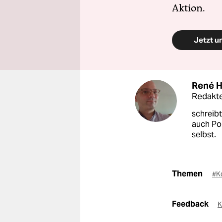
Aktion.
Jetzt u
René 
Redakte
schreibt
auch Pol
selbst.
Themen
#K
Feedback
K