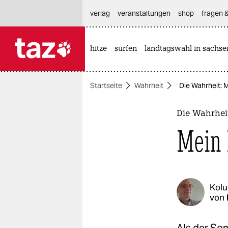
hautnavigation anspringen
hauptinhalt anspringen
footer anspringen
verlag
veranstaltungen
shop
fragen &
hitze
surfen
landtagswahl in sachse

taz zahl ich
taz zahl ich
Startseite
Wahrheit
Die Wahrheit:
themen
politik
Die Wahrhei
Mein 
öko
gesellschaft
kultur
Kol
von
sport