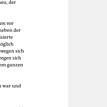
neu, der
hon vor
 neben der
sierte
möglich
ewegen sich
ewegen sich
dem ganzen
h war und