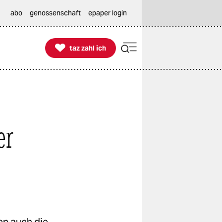
abo
genossenschaft
epaper login

taz zahl ich
taz zahl ich
er