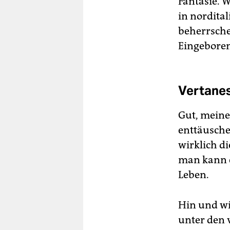
Fantasie. 
in nordita
beherrsche
Eingeboren
Vertanes
Gut, meine 
enttäusche
wirklich d
man kann e
Leben.
Hin und wi
unter den 