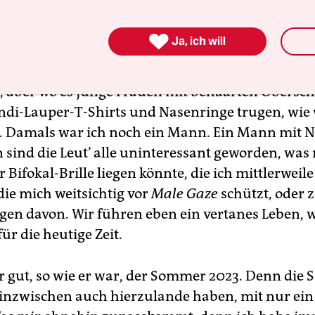

Ja, ich will
rs sonnigen Tagen dachten wir an Berlin, wo es 
, aber wo es junge Frauen mit behaarten Obersc
yndi-Lauper-T-Shirts und Nasenringe trugen, wie
. Damals war ich noch ein Mann. Ein Mann mit N
 sind die Leut’ alle uninteressant geworden, was 
 Bifokal-Brille liegen könnte, die ich mittlerweil
ie mich weitsichtig vor
Male Gaze
schützt, oder 
lgen davon. Wir führen eben ein vertanes Leben, w
für die heutige Zeit.
r gut, so wie er war, der Sommer 2023. Denn die 
nzwischen auch hierzulande haben, mit nur ein