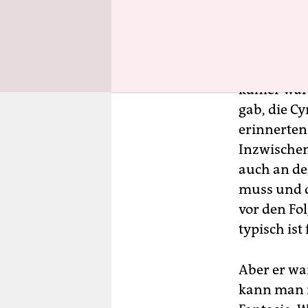
An besonde
kühler war
gab, die C
erinnerten
Inzwischen
auch an der
muss und d
vor den Fo
typisch ist 
Aber er wa
kann man i