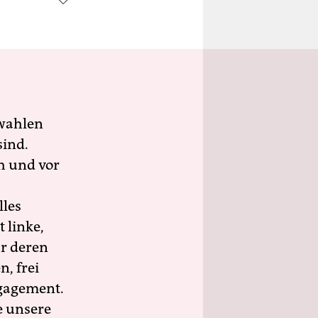
wahlen
sind.
h und vor
lles
 linke,
ür deren
n, frei
ngagement.
e unsere