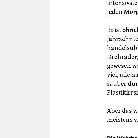
intensivste
jeden Morg
Es ist ohne
Jahrzehnte
handelsübl
Drehräder,
gewesen wä
viel, alle 
sauber dur
Plastikirrs
Aber das w
meistens vi