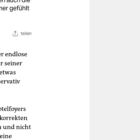
en auch die
er gefühlt
teilen
er endlose
r seiner
 etwas
ervativ
telfoyers
 korrekten
n und nicht
eine