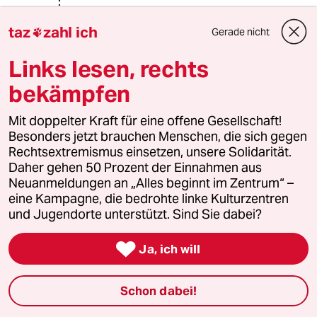
taz
zahl ich
Gerade nicht

Klaus Kuckuck
KK
09.01.2023
,
17:49 Uhr
Links lesen, rechts
@FalscherProphet:
bekämpfen
Sie beschreiben genau das Problem,
das eigentlich so offensichtlich ist.
Es macht hilflos, dass es überhaupt
Mit doppelter Kraft für eine offene Gesellschaft!
nötig ist, das Offensichtliche zu
Besonders jetzt brauchen Menschen, die sich gegen
benennen, so wie Sie es tun. In der
Rechtsextremismus einsetzen, unsere Solidarität.
Folge halte ich auch den Rückzug aus
Daher gehen 50 Prozent der Einnahmen aus
Polizei und Rettungskräften als übrig
Neuanmeldungen an „Alles beginnt im Zentrum“ –
bleibende und legitime Konsequenz.
eine Kampagne, die bedrohte linke Kulturzentren
Timm Kühn und Martin Kniffke
und Jugendorte unterstützt. Sind Sie dabei?
bestätigen hier wieder, dass es ihnen
um etwas ganz anderes geht. Timm

Ja, ich will
Kühn wünscht sich eine gerechtere
Gesellschaft als Lösung allen Übels
Schon dabei!
und Martin Kniffke hält Ihnen vor,
dass Sie sich ja immerhin nicht