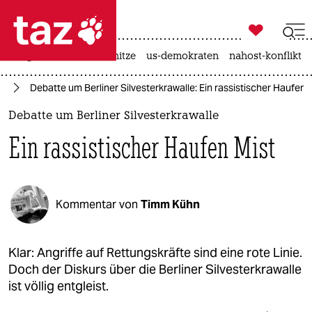

taz zahl ich
krieg in der ukraine
hitze
us-demokraten
nahost-konflikt

taz zahl ich
nd
Debatte um Berliner Silvesterkrawalle: Ein rassistischer Haufen 
taz zahl ich
Debatte um Berliner Silvesterkrawalle
themen
Ein rassistischer Haufen Mist
politik
öko
Kommentar von
Timm Kühn
gesellschaft
kultur
Klar: Angriffe auf Rettungskräfte sind eine rote Linie.
Doch der Diskurs über die Berliner Silvesterkrawalle
sport
ist völlig entgleist.