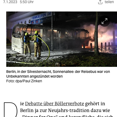
berlin
7.1.2023
5:50 Uhr
teilen
nord
wahrheit
verlag
verlag
veranstaltungen
shop
Berlin, in der Silvesternacht, Sonnenallee: der Reisebus war von
fragen & hilfe
Unbekannten angezündet worden
Foto: dpa/Paul Zinken
unterstützen
abo
D
ie
Debatte über Böllerverbote
gehört in
genossenschaft
Berlin ja zur Neujahrs-tradition dazu wie