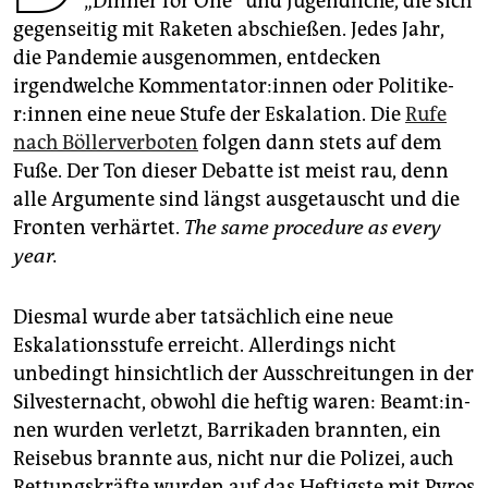
„Dinner for One“ und Jugendliche, die sich
epaper login
gegenseitig mit Raketen abschießen. Jedes Jahr,
die Pandemie ausgenommen, entdecken
irgendwelche Kom­men­ta­to­r:in­nen oder Po­li­ti­ke­
r:in­nen eine neue Stufe der Eskalation. Die
Rufe
nach Böllerverboten
folgen dann stets auf dem
Fuße. Der Ton dieser Debatte ist meist rau, denn
alle Argumente sind längst ausgetauscht und die
Fronten verhärtet.
The same procedure as every
year.
Diesmal wurde aber tatsächlich eine neue
Eskalationsstufe erreicht. Allerdings nicht
unbedingt hinsichtlich der Ausschreitungen in der
Silvesternacht, obwohl die heftig waren: Be­am­t:in­
nen wurden verletzt, Barrikaden brannten, ein
Reisebus brannte aus, nicht nur die Polizei, auch
Rettungskräfte wurden auf das Heftigste mit Pyros