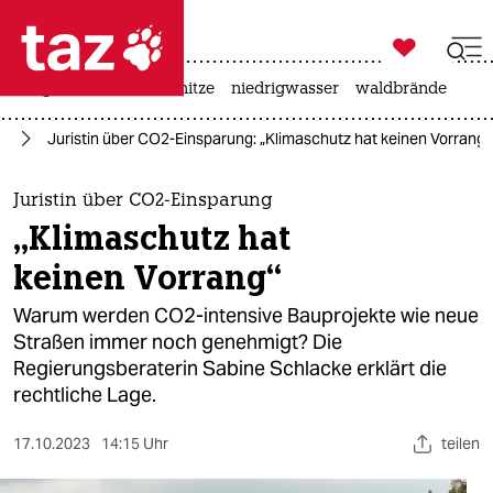

taz zahl ich
krieg in der ukraine
hitze
niedrigwasser
waldbrände

taz zahl ich
el
Juristin über CO2-Einsparung: „Klimaschutz hat keinen Vorrang“
taz zahl ich
themen
Juristin über CO2-Einsparung
„Klimaschutz hat
politik
keinen Vorrang“
öko
Warum werden CO2-intensive Bauprojekte wie neue
Straßen immer noch genehmigt? Die
gesellschaft
Regierungsberaterin Sabine Schlacke erklärt die
rechtliche Lage.
kultur
sport
17.10.2023
14:15 Uhr
teilen