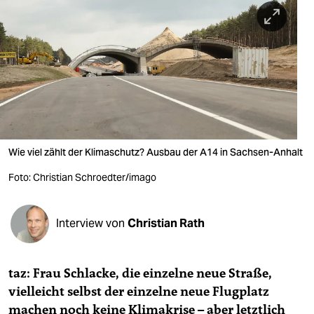
berlin
nord
wahrheit
verlag
verlag
veranstaltungen
Wie viel zählt der Klimaschutz? Ausbau der A14 in Sachsen-Anhalt
Foto: Christian Schroedter/imago
shop
fragen & hilfe
Interview von
Christian Rath
unterstützen
abo
taz: Frau Schlacke, die einzelne neue Straße,
genossenschaft
vielleicht selbst der einzelne neue Flugplatz
machen noch keine Klimakrise – aber letztlich