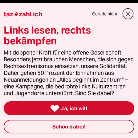
taz
zahl ich
Gerade nicht

Mehr taz Angebote
Links lesen, rechts
bekämpfen
Reisen
Mit doppelter Kraft für eine offene Gesellschaft!
Kantine
Besonders jetzt brauchen Menschen, die sich gegen
Rechtsextremismus einsetzen, unsere Solidarität.
Shop
Daher gehen 50 Prozent der Einnahmen aus
Neuanmeldungen an „Alles beginnt im Zentrum“ –
Anzeigen
eine Kampagne, die bedrohte linke Kulturzentren
und Jugendorte unterstützt. Sind Sie dabei?

Ja, ich will
Fragen & Hilfe
Schon dabei!
Feedback