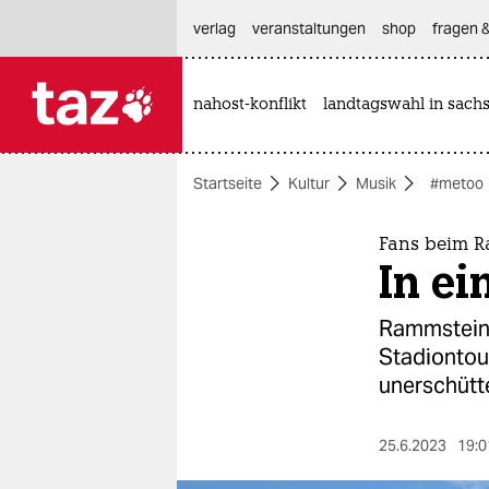
hautnavigation anspringen
hauptinhalt anspringen
footer anspringen
verlag
veranstaltungen
shop
fragen &
nahost-konflikt
landtagswahl in sach

taz zahl ich
taz zahl ich
Startseite
Kultur
Musik
#metoo
themen
politik
Fans beim R
In e
öko
Rammstein 
gesellschaft
Stadiontou
unerschütte
kultur
sport
25.6.2023
19:0