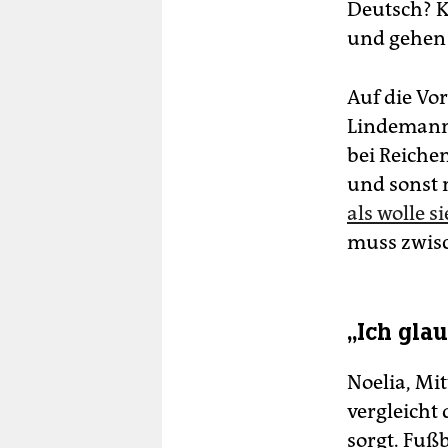
Deutsch? K
und gehen 
Auf die Vo
Lindemann 
bei Reiche
und sonst n
als wolle 
muss zwisc
„Ich gla
Noelia, Mit
vergleicht 
sorgt. Fuß