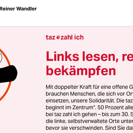
Reiner Wandler
tunde waren die Karten ausverkauft“, erinnert sic
taz
zahl ich

ch rechtzeitig eine gekriegt. 102 Euro. Am vergan
r es dann so weit. Die junge Frau aus dem südost
Links lesen, r
und ihr Freund Antonio waren zwei von 51.000 
bekämpfen
adion Metropolitano in Madrid.
hlich“ – „einfach genial“ – „einzigartig“ lauten di
Mit doppelter Kraft für eine offene G
, wenn es in Spanien um die Band Rammstein g
brauchen Menschen, die sich vor O
einsetzen, unsere Solidarität. Die ta
 mal als „Neue deutsche Härte“ bezeichnet wird. 
beginnt im Zentrum“. 50 Prozent a
kaufte die Band ihre Konzerte in Rekordzeiten aus
bei taz zahl ich gehen – bis zum 30
die linke, selbstverwaltete Orte unte
bevor sie verschwinden. Sind Sie da