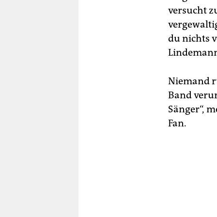
versucht zu
vergewalti
du nichts v
Lindemann. 
Niemand ru
Band verur
Sänger“, me
Fan.