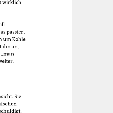
t wirklich
ill
as passiert
en um Kohle
t ihn an,
e „man
eiter.
sicht. Sie
Aufsehen
schuldigt,