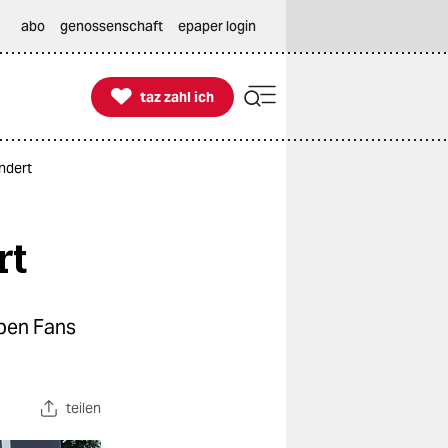
abo
genossenschaft
epaper login

taz zahl ich
taz zahl ich
ndert
rt
iben Fans
teilen