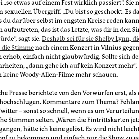
i „so etwas auf einem Fest wirklich passiert“. Sie 
 sexuellen Übergriff. „Du bist so geschockt. Es d
s du darüber selbst im engsten Kreise reden kann
aufzutreten, das ist das Letzte, was dir in den S
de“, sagt sie.
Deshalb sei für sie Shelby Lynn, die
r die Stimme
nach einem Konzert in Vilnius gege
erhob, einfach nicht glaubwürdig. Sollte sich d
rheiten, „dann gehe ich auf kein Konzert mehr“, s
 keine Woody-Allen-Filme mehr schauen.
che Presse berichtete von den Vorwürfen erst, als
 hochschlugen. Kommentare zum Thema? Fehlan
Twitter – sonst so schnell, wenn es um Verurteilun
che Stimmen selten. „Wären die Eintrittskarten jet
angen, hätte ich keine gelöst. Es wird nicht leicht
pf zu bekommen und einfach nur die Show zu ge