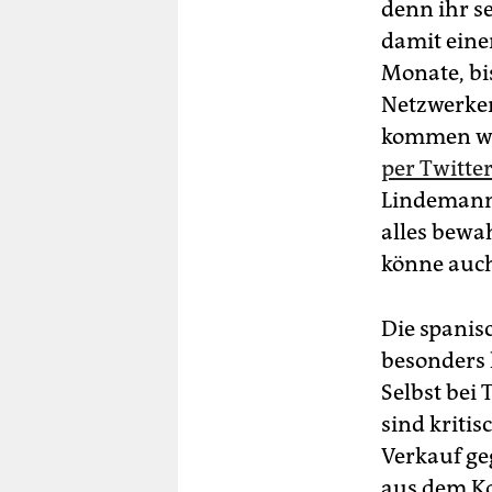
denn ihr se
damit einen
Monate, bi
Netzwerken 
kommen wür
per Twitte
Lindemann 
alles bewah
könne auch
Die spanis
besonders
Selbst bei 
sind kritis
Verkauf geg
aus dem Ko