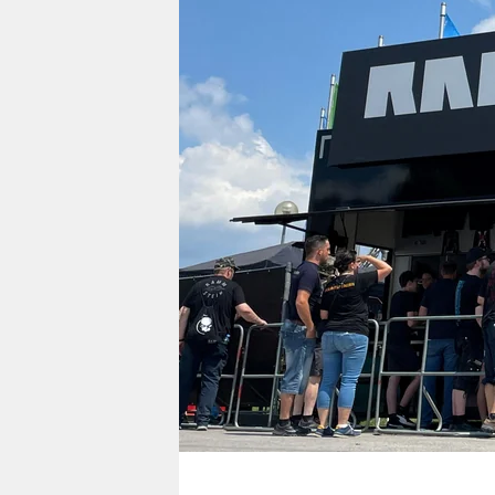
berlin
nord
wahrheit
verlag
verlag
veranstaltungen
shop
fragen & hilfe
unterstützen
abo
genossenschaft