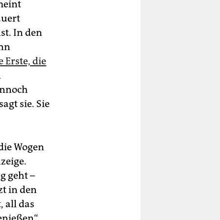
meint
auert
st. In den
inn
 Erste, die
n
ennoch
agt sie. Sie
 die Wogen
zeige.
g geht –
zt in den
, all das
nießen“,