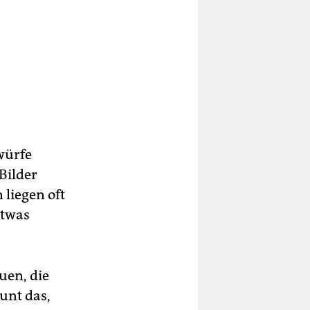
rwürfe
Bilder
 liegen oft
etwas
uen, die
unt das,