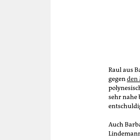
Raul aus Ba
gegen
den 
polynesisc
sehr nahe 
entschuldi
Auch Barba
Lindemann 