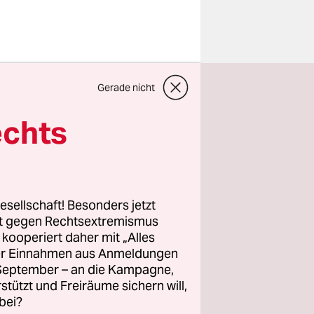
h Laura.
Gerade nicht
genen
spanischen
echts
Rammstein-
e
esellschaft! Besonders jetzt
eht, deren
rt gegen Rechtsextremismus
z kooperiert daher mit „Alles
Bereits vor
ller Einnahmen aus Anmeldungen
.
. September – an die Kampagne,
rstützt und Freiräume sichern will,
bei?