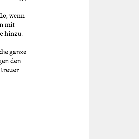
Klo, wenn
un mit
ie hinzu.
die ganze
gen den
 treuer