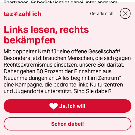
übertragen. Er berücksichtigt dabei unter anderem
Wohn-, Gewerbe-, Erholungsgebiete, Campingplätze,
taz
zahl ich
Gerade nicht

Naturschutz- und Vogelschutzgebiete, Bahnstrecken,
Freileitungen und Gewässer. Mit der Anwendung lässt
Links lesen, rechts
sich erkunden, was verschiedene Windradabstände
konkret bedeuten würden. Die Karte zieht dafür
bekämpfen
entsprechende Umkreise um jedes Gebäude. Um die
geografischen Daten, die Michael Kreil für die
Mit doppelter Kraft für eine offene Gesellschaft!
Anwendung nutzt, gibt es Streit. Die Gesellschaft für
Besonders jetzt brauchen Menschen, die sich gegen
Freiheitsrechte
klagt deswegen gemeinsam mit Kreil
Rechtsextremismus einsetzen, unsere Solidarität.
gegen den Freistaat Bayern. Ziel ist die gerichtliche
Daher gehen 50 Prozent der Einnahmen aus
Feststellung, dass Kreil die Daten für diese
Neuanmeldungen an „Alles beginnt im Zentrum“ –
Veröffentlichung nutzen darf. Das bayerische Landesamt
eine Kampagne, die bedrohte linke Kulturzentren
für Digitalisierung und Vermessung hatte Strafanzeige
und Jugendorte unterstützt. Sind Sie dabei?
gegen den Journalisten gestellt. Mehrere andere
Bundesländer stellen solche Daten für ihre Gebiete

Ja, ich will
bereits heute offen zur Verfügung.
(lus)
Schon dabei!
Die Abstandsregeln