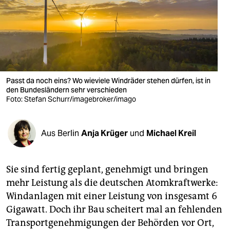
berlin
nord
wahrheit
verlag
Passt da noch eins? Wo wieviele Windräder stehen dürfen, ist in
verlag
den Bundesländern sehr verschieden
Foto: Stefan Schurr/imagebroker/imago
veranstaltungen
shop
Aus Berlin
Anja Krüger
und
Michael Kreil
fragen & hilfe
Sie sind fertig geplant, genehmigt und bringen
unterstützen
mehr Leistung als die deutschen Atomkraftwerke:
abo
Windanlagen mit einer Leistung von insgesamt 6
Gigawatt. Doch ihr Bau scheitert mal an fehlenden
genossenschaft
Transportgenehmigungen der Behörden vor Ort,