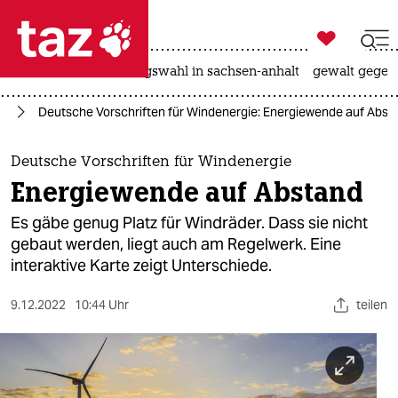

taz zahl ich
hitze
surfen
landtagswahl in sachsen-anhalt
gewalt gegen

taz zahl ich
el
Deutsche Vorschriften für Windenergie: Energiewende auf Abst
taz zahl ich
themen
Deutsche Vorschriften für Windenergie
Energiewende auf Abstand
politik
Es gäbe genug Platz für Windräder. Dass sie nicht
öko
gebaut werden, liegt auch am Regelwerk. Eine
interaktive Karte zeigt Unterschiede.
gesellschaft
9.12.2022
10:44 Uhr
teilen
kultur
sport