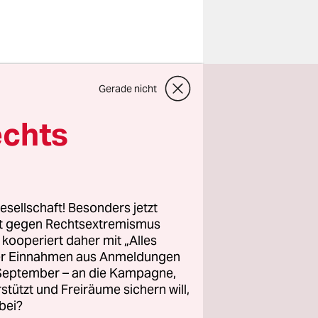
Gerade nicht
es. Seit
send Kli­
echts
Denn die
esellschaft! Besonders jetzt
rt gegen Rechtsextremismus
­ma­ak­ti­
z kooperiert daher mit „Alles
ller Einnahmen aus Anmeldungen
den großen
. September – an die Kampagne,
ier und in
rstützt und Freiräume sichern will,
este ihren
bei?