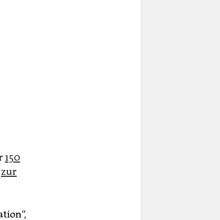
er
150
n
zur
tion“,