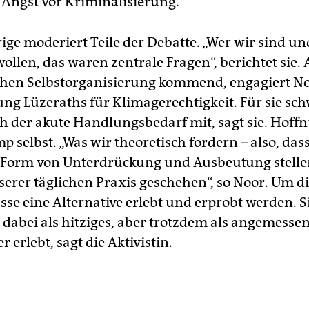
Angst vor Kriminalisierung.
ige moderiert Teile der Debatte. „Wer wir sind u
ollen, das waren zentrale Fragen“, berichtet sie. 
hen Selbstorganisierung kommend, engagiert Noo
ung Lüzeraths für Klimagerechtigkeit. Für sie sc
 der akute Handlungsbedarf mit, sagt sie. Hoff
p selbst. „Was wir theoretisch fordern – also, das
 Form von Unterdrückung und Ausbeutung stelle
serer täglichen Praxis geschehen“, so Noor. Um di
sse eine Alternative erlebt und erprobt werden. S
 dabei als hitziges, aber trotzdem als angemesse
 erlebt, sagt die Aktivistin.