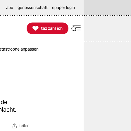
abo
genossenschaft
epaper login

taz zahl ich
taz zahl ich
Katastrophe anpassen
nde
 Nacht.
teilen