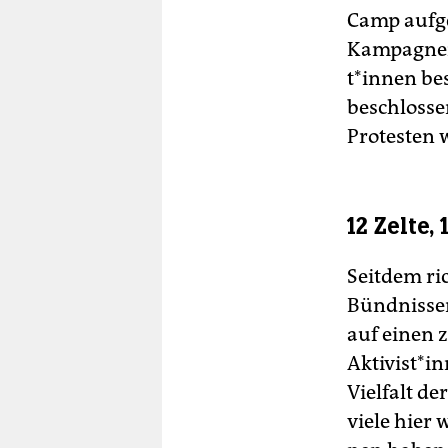
Camp aufge
Kampagnene
t*in­nen be
beschlosse
Protesten 
12 Zelte,
Seitdem ri
Bündnissen
auf einen 
Aktivist*in
Vielfalt de
viele hier 