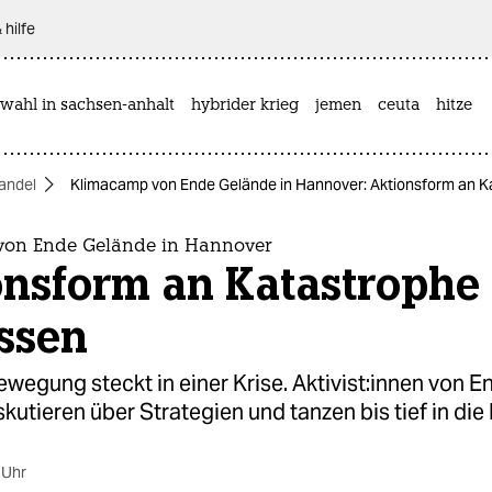
 hilfe
wahl in sachsen-anhalt
hybrider krieg
jemen
ceuta
hitze
andel
Klimacamp von Ende Gelände in Hannover: Aktionsform an 
von Ende Gelände in Hannover
onsform an Katastrophe
ssen
wegung steckt in einer Krise. Ak­ti­vis­t:in­nen von E
kutieren über Strategien und tanzen bis tief in die
 Uhr