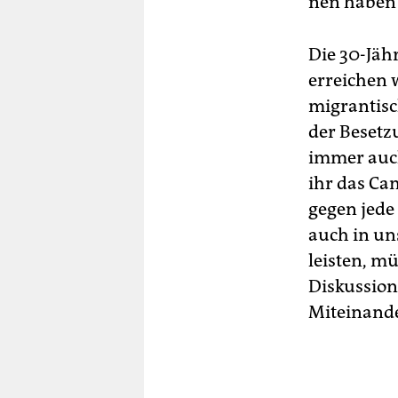
nen haben 
Die 30-Jähr
erreichen w
migrantisc
der Besetz
immer auch
ihr das Cam
gegen jede
auch in un
leisten, mü
Diskussion
Miteinander