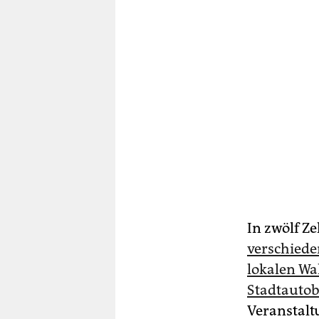
In zwölf Z
verschied
lokalen W
Stadtauto
Veranstalt