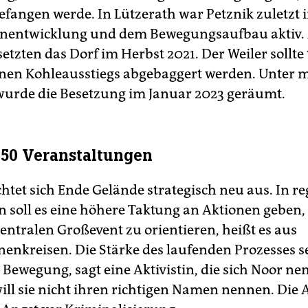
fangen werde. In Lützerath war Petznik zuletzt i
ntwicklung und dem Bewegungsaufbau aktiv. Ak­
setzten das Dorf im Herbst 2021. Der Weiler sollte 
nen Kohleausstiegs abgebaggert werden. Unter 
wurde die Besetzung im Januar 2023 geräumt.
 150 Veranstaltungen
chtet sich Ende Gelände strategisch neu aus. In r
 soll es eine höhere Taktung an Aktionen geben, s
zentralen Großevent zu orientieren, heißt es aus
nenkreisen. Die Stärke des laufenden Prozesses se
r Bewegung, sagt eine Aktivistin, die sich Noor ne
will sie nicht ihren richtigen Namen nennen. Die Ak­t