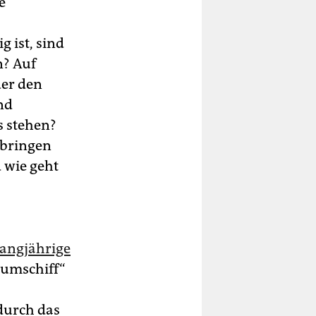
e
 ist, sind
n? Auf
der den
nd
s stehen?
nbringen
 wie geht
langjährige
Raumschiff“
durch das