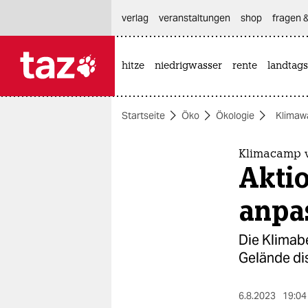
hautnavigation anspringen
hauptinhalt anspringen
footer anspringen
verlag
veranstaltungen
shop
fragen &
hitze
niedrigwasser
rente
landtags

taz zahl ich
taz zahl ich
Startseite
Öko
Ökologie
Klimaw
themen
politik
Klimacamp 
Akti
öko
anpa
gesellschaft
Die Klimabe
kultur
Gelände dis
sport
6.8.2023
19:04