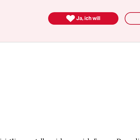
 Ziel war es, einen Ausstieg aus der Kohle zu err
rweile beschlossen, muss allerdings noch umgeset

Ja, ich will