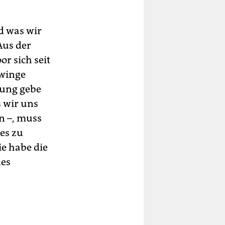
nd was wir
Aus der
r sich seit
hwinge
nung gebe
s wir uns
n –, muss
es zu
ie habe die
nes