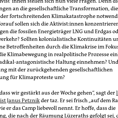
ti­vis­t*in­nen stellen sich nun viele Fragen. Denn di
gen an die gesellschaftliche Transformation, die
 der fortschreitenden Klimakatastrophe notwendig
auf sollen sich die Ak­ti­vis­t:in­nen konzentriere
egen die fossilen Energieträger LNG und Erdgas o
verkehr? Sollten kolonialistische Kontinuitäten u
ne Betroffenheiten durch die Klimakrise im Foku
h die Klimabewegung in realpolitische Prozesse ei
radikal-antagonistische Haltung einnehmen? Und
ng mit der zurückgehenden gesellschaftlichen
ung für Klimaproteste um?
 dass wir gestärkt aus der Woche gehen“, sagt der
ist Janus Petznik
der taz. Er sei frisch „auf dem 
ie er das Camp liebevoll nennt. Er hoffe, dass die
ng, die nach der Räumung Lüzeraths gefolgt sei, 