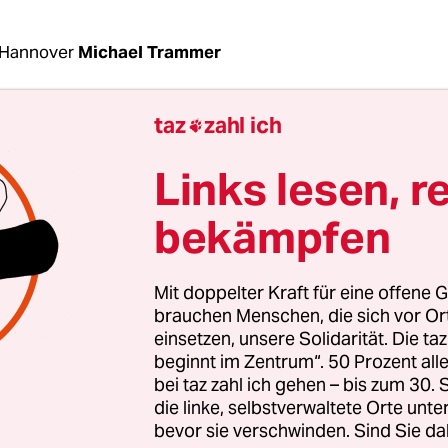
 Hannover
Michael Trammer
taz
zahl ich

Georgengarten in Hannover summt und hämmert 
n Montag im Juli tummeln sich hier mehr als Tau
Links lesen, r
s­t*in­nen auf dem „System Change Camp“ des
dnisses Ende Gelände in der niedersächsischen
bekämpfen
tstadt. Sie sind gekommen, um zu diskutieren. 
ung steckt in einer Krise.
Mit doppelter Kraft für eine offene G
brauchen Menschen, die sich vor O
as Bündnis Ende Gelände 2014 gründete, reisten Kli
einsetzen, unsere Solidarität. Die ta
beginnt im Zentrum“. 50 Prozent a
en verschiedenster Strömungen immer wieder zu 
bei taz zahl ich gehen – bis zum 30
egen den Braunkohletagebau im Rheinischen Rev
die linke, selbstverwaltete Orte unte
. In den Jahren 2018 und 2019 erreichten die Prot
bevor sie verschwinden. Sind Sie da