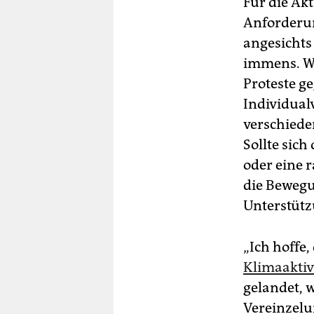
Für die Ak­
Anforderun
angesichts
immens. Wor
Proteste g
Individual
verschiede
Sollte sic
oder eine 
die Bewegu
Unterstütz
„Ich hoffe,
Klimaaktiv
gelandet, w
Vereinzelu