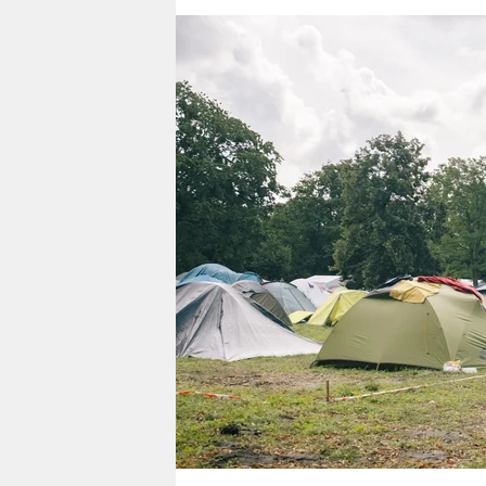
berlin
nord
wahrheit
verlag
verlag
veranstaltungen
shop
fragen & hilfe
unterstützen
abo
genossenschaft