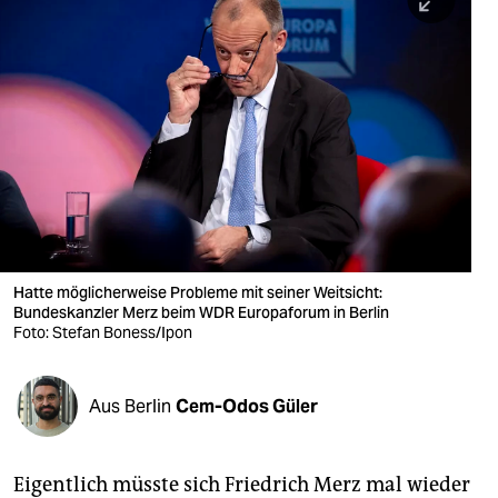
berlin
nord
wahrheit
verlag
verlag
veranstaltungen
shop
Hatte möglicherweise Probleme mit seiner Weitsicht:
Bundeskanzler Merz beim WDR Europaforum in Berlin
fragen & hilfe
Foto: Stefan Boness/Ipon
unterstützen
Aus Berlin
Cem-Odos Güler
abo
genossenschaft
Eigentlich müsste sich Friedrich Merz mal wieder