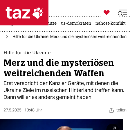

taz zahl ich
krieg in der ukraine
hitze
us-demokraten
nahost-konflikt

taz zahl ich
ne
Hilfe für die Ukraine: Merz und die mysteriösen weitreichenden 
taz zahl ich
themen
Hilfe für die Ukraine
Merz und die mysteriösen
politik
weitreichenden Waffen
öko
Erst verspricht der Kanzler Geräte, mit denen die
Ukraine Ziele im russischen Hinterland treffen kann.
gesellschaft
Dann will er es anders gemeint haben.
kultur
27.5.2025
19:48 Uhr
teilen
sport