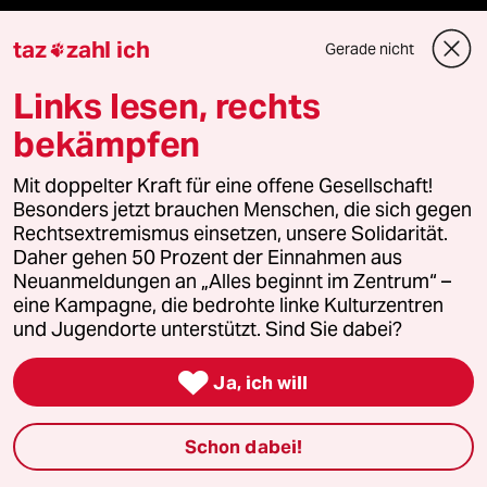
Waldbrände
taz
zahl ich
Gerade nicht

Links lesen, rechts
Verlag
bekämpfen
Mit doppelter Kraft für eine offene Gesellschaft!
Aktuelles
Besonders jetzt brauchen Menschen, die sich gegen
Rechtsextremismus einsetzen, unsere Solidarität.
Hausblog
Daher gehen 50 Prozent der Einnahmen aus
Neuanmeldungen an „Alles beginnt im Zentrum“ –
Die Seitenwende
eine Kampagne, die bedrohte linke Kulturzentren
und Jugendorte unterstützt. Sind Sie dabei?
Stellen

Ja, ich will
Presse
Schon dabei!