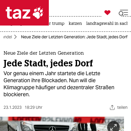

taz zahl ich
bergsteigen
usa unter trump
katzen
landtagswahl in sachs

taz zahl ich
wandel
Neue Ziele der Letzten Generation: Jede Stadt, jedes Dorf
taz zahl ich
themen
Neue Ziele der Letzten Generation
Jede Stadt, jedes Dorf
politik
Vor genau einem Jahr startete die Letzte
öko
Generation ihre Blockaden. Nun will die
Klimagruppe häufiger und dezentraler Straßen
gesellschaft
blockieren.
kultur
23.1.2023
18:29 Uhr
teilen
sport