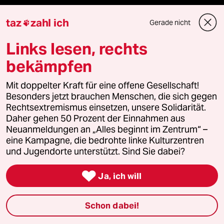
abo
taz
zahl ich
Gerade nicht

genossenschaft
Links lesen, rechts
taz zahl ich
bekämpfen
recherchefonds ausland
Mit doppelter Kraft für eine offene Gesellschaft!
Besonders jetzt brauchen Menschen, die sich gegen
Rechtsextremismus einsetzen, unsere Solidarität.
panterstiftung
Daher gehen 50 Prozent der Einnahmen aus
Neuanmeldungen an „Alles beginnt im Zentrum“ –
panterpreis 2026
eine Kampagne, die bedrohte linke Kulturzentren
und Jugendorte unterstützt. Sind Sie dabei?

Ja, ich will
Podcast
Schon dabei!
bundestalk