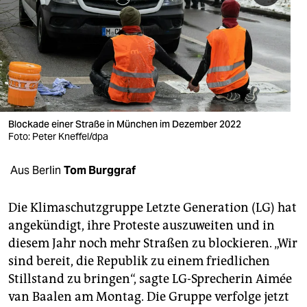
berlin
nord
wahrheit
verlag
verlag
Blockade einer Straße in München im Dezember 2022
Foto: Peter Kneffel/dpa
veranstaltungen
Aus Berlin
Tom Burggraf
shop
fragen & hilfe
Die Klimaschutzgruppe Letzte Generation (LG) hat
angekündigt, ihre Proteste auszuweiten und in
unterstützen
diesem Jahr noch mehr Straßen zu blockieren. „Wir
abo
sind bereit, die Republik zu einem friedlichen
Stillstand zu bringen“, sagte LG-Sprecherin Aimée
genossenschaft
van Baalen am Montag. Die Gruppe verfolge jetzt