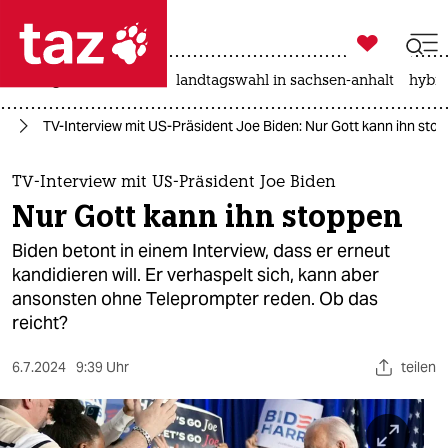

taz zahl ich
niedrigwasser
rente
landtagswahl in sachsen-anhalt
hybri

taz zahl ich
24
TV-Interview mit US-Präsident Joe Biden: Nur Gott kann ihn sto
taz zahl ich
themen
TV-Interview mit US-Präsident Joe Biden
Nur Gott kann ihn stoppen
politik
Biden betont in einem Interview, dass er erneut
öko
kandidieren will. Er verhaspelt sich, kann aber
ansonsten ohne Teleprompter reden. Ob das
gesellschaft
reicht?
kultur
6.7.2024
9:39 Uhr
teilen
sport