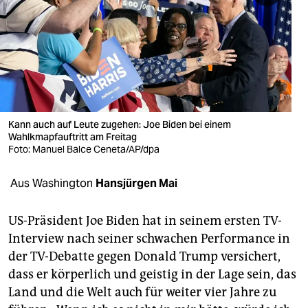
berlin
nord
wahrheit
verlag
verlag
Kann auch auf Leute zugehen: Joe Biden bei einem
Wahlkmapfauftritt am Freitag
veranstaltungen
Foto: Manuel Balce Ceneta/AP/dpa
shop
Aus Washington
Hansjürgen Mai
fragen & hilfe
US-Präsident Joe Biden hat in seinem ersten TV-
unterstützen
Interview nach seiner schwachen Performance in
der TV-Debatte gegen Donald Trump versichert,
abo
dass er körperlich und geistig in der Lage sein, das
genossenschaft
Land und die Welt auch für weiter vier Jahre zu