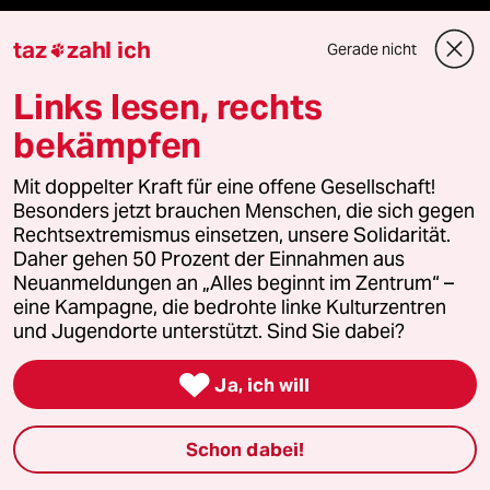
Die Seitenwende
taz
zahl ich
Gerade nicht

Links lesen, rechts
Stellen
bekämpfen
Presse
Mit doppelter Kraft für eine offene Gesellschaft!
Besonders jetzt brauchen Menschen, die sich gegen
Rechtsextremismus einsetzen, unsere Solidarität.
Unterstützen
Daher gehen 50 Prozent der Einnahmen aus
Neuanmeldungen an „Alles beginnt im Zentrum“ –
eine Kampagne, die bedrohte linke Kulturzentren
abo
und Jugendorte unterstützt. Sind Sie dabei?
genossenschaft

Ja, ich will
taz zahl ich
Schon dabei!
recherchefonds ausland