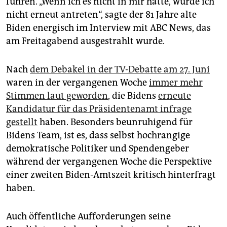
führen. „Wenn ich es nicht in mir hätte, würde ich
epaper login
nicht erneut antreten“, sagte der 81 Jahre alte
Biden energisch im Interview mit ABC News, das
am Freitagabend ausgestrahlt wurde.
Nach
dem Debakel in der TV-Debatte am 27. Juni
waren in der vergangenen Woche
immer mehr
Stimmen laut geworden
, die Bidens
erneute
Kandidatur für das Präsidentenamt infrage
gestellt
haben. Besonders beunruhigend für
Bidens Team, ist es, dass selbst hochrangige
demokratische Politiker und Spendengeber
während der vergangenen Woche die Perspektive
einer zweiten Biden-Amtszeit kritisch hinterfragt
haben.
Auch öffentliche Aufforderungen seine