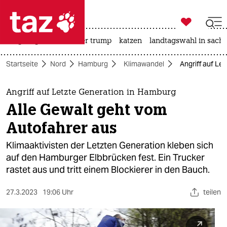

taz zahl ich
bergsteigen
usa unter trump
katzen
landtagswahl in sachs

taz zahl ich
Startseite
Nord
Hamburg
Klimawandel
Angriff auf Le
taz zahl ich
themen
Angriff auf Letzte Generation in Hamburg
Alle Gewalt geht vom
politik
Autofahrer aus
öko
Klimaaktivisten der Letzten Generation kleben sich
auf den Hamburger Elbbrücken fest. Ein Trucker
gesellschaft
rastet aus und tritt einem Blockierer in den Bauch.
kultur
27.3.2023
19:06 Uhr
teilen
sport