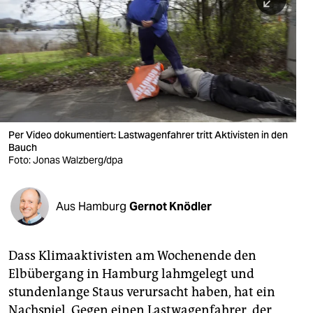
berlin
nord
wahrheit
verlag
verlag
Per Video dokumentiert: Lastwagenfahrer tritt Aktivisten in den
Bauch
veranstaltungen
Foto: Jonas Walzberg/dpa
shop
fragen & hilfe
Aus Hamburg
Gernot Knödler
unterstützen
Dass Klimaaktivisten am Wochenende den
abo
Elbübergang in Hamburg lahmgelegt und
genossenschaft
stundenlange Staus verursacht haben, hat ein
Nachspiel. Gegen einen Lastwagenfahrer, der