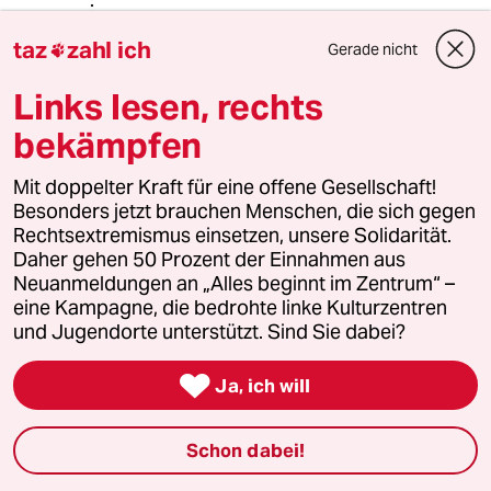
Strolch
S
taz
zahl ich
Gerade nicht

28.03.2023
,
10:22 Uhr
Links lesen, rechts
@Arne Babenhauserheide:
FFF hat mehr erreicht als die LG. Die
bekämpfen
haben es geschafft, dass alle
Parteien Klimaschutz ins
Mit doppelter Kraft für eine offene Gesellschaft!
Parteiprogramm genommen haben -
Besonders jetzt brauchen Menschen, die sich gegen
natürlich nicht alle mit dem gleichen
Rechtsextremismus einsetzen, unsere Solidarität.
Ernst. Die LG macht gerade kaputt,
Daher gehen 50 Prozent der Einnahmen aus
was FFF aufgebaut hat: einen
Neuanmeldungen an „Alles beginnt im Zentrum“ –
gesellschaftlichen Konsens zum
eine Kampagne, die bedrohte linke Kulturzentren
Handeln.
und Jugendorte unterstützt. Sind Sie dabei?

Ja, ich will
Hulle
H
28.03.2023
,
10:35 Uhr
Schon dabei!
@Strolch:
Klimaschutz im Parteiprogramm ist