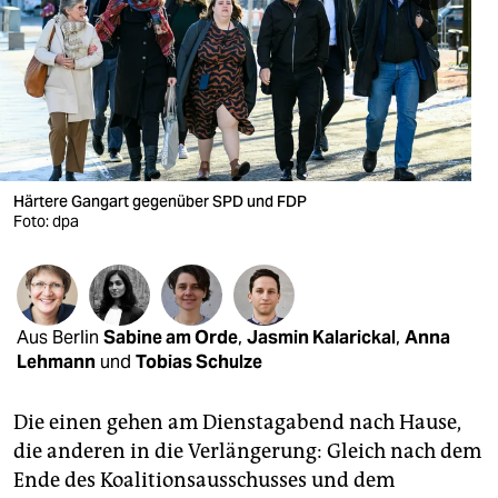
berlin
nord
wahrheit
verlag
verlag
Härtere Gangart gegenüber SPD und FDP
Foto: dpa
veranstaltungen
shop
fragen & hilfe
Aus Berlin
Sabine am Orde
,
Jasmin Kalarickal
,
Anna
Lehmann
und
Tobias Schulze
unterstützen
abo
Die einen gehen am Dienstagabend nach Hause,
die anderen in die Verlängerung: Gleich nach dem
genossenschaft
Ende des Koalitionsausschusses und dem