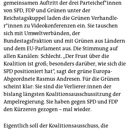
epaper login
gemeinsamen Auftritt der drei Par­tei­che­f*in­nen
von SPD, FDP und Grünen unter der
Reichstagskuppel laden die Grünen Ver­hand­le­
r*in­nen zu Videokonferenzen ein. Sie tauschen
sich mit Umweltverbänden, der
Bundestagsfraktion und mit Grünen aus Ländern
und dem EU-Parlament aus. Die Stimmung auf
allen Kanälen: Schlecht. „Der Frust über die
Koalition ist groß; besonders darüber, wie sich die
SPD positioniert hat“, sagt der grüne Europa-
Abgeordnete Rasmus Andresen. Für die Grünen
scheint klar: Sie sind die Ver­lie­re­r:in­nen der
bislang längsten Koalitionsausschussitzung der
Ampelregierung. Sie haben gegen SPD und FDP
den Kürzeren gezogen – mal wieder.
Eigentlich soll der Koalitionsausschuss, die