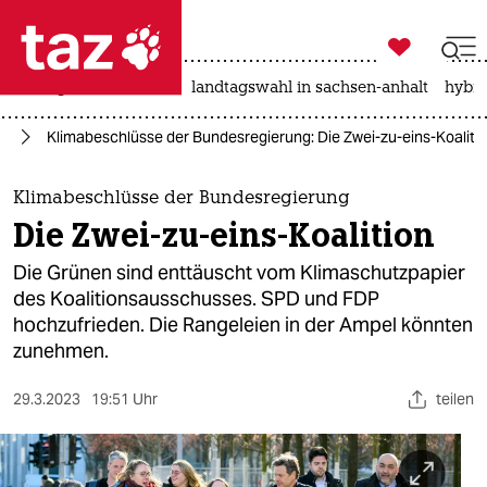

taz zahl ich
niedrigwasser
rente
landtagswahl in sachsen-anhalt
hybri

taz zahl ich
el
Klimabeschlüsse der Bundesregierung: Die Zwei-zu-eins-Koaliti
taz zahl ich
themen
Klimabeschlüsse der Bundesregierung
Die Zwei-zu-eins-Koalition
politik
Die Grünen sind enttäuscht vom Klimaschutzpapier
öko
des Koalitionsausschusses. SPD und FDP
hochzufrieden. Die Rangeleien in der Ampel könnten
gesellschaft
zunehmen.
kultur
29.3.2023
19:51 Uhr
teilen
sport