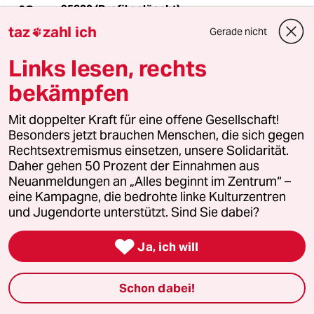
95820 (Profil gelöscht)
9G
30.03.2023
,
22:58 Uhr
taz
zahl ich
Gerade nicht

Bin spät dran und habe erst jetzt die grandiose
Links lesen, rechts
Unterschrift zum Titelfoto entdeckt.. 👢👢🎩🎇
🎆
bekämpfen
Mit doppelter Kraft für eine offene Gesellschaft!
StefanMaria
S
Besonders jetzt brauchen Menschen, die sich gegen
30.03.2023
,
20:35 Uhr
Rechtsextremismus einsetzen, unsere Solidarität.
Daher gehen 50 Prozent der Einnahmen aus
Im Zusammenhang mit Lützerath und anderen
Neuanmeldungen an „Alles beginnt im Zentrum“ –
Projekten waren die Grünen totale Versager.
eine Kampagne, die bedrohte linke Kulturzentren
Jetzt sind sie nur Verlierer. geht doch aufwärts
und Jugendorte unterstützt. Sind Sie dabei?
- oder? Die Richtung stimmt doch. Angst
macht mir aber die SPD. Die hat momentan

nicht mal ansatzweise ein Ziel, das erkennbar
Ja, ich will
wäre. Das einzige Ziel scheint die Bereitschaft,
populistisch Stimmengeber zu sein. Meist wohl
Schon dabei!
für die FDP.