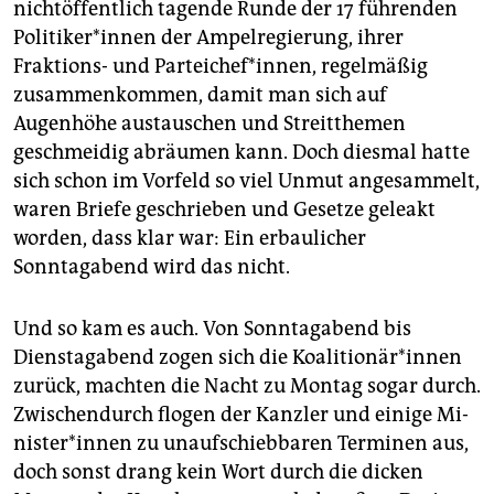
nichtöffentlich tagende Runde der 17 führenden
Po­li­ti­ke­r*in­nen der Ampelregierung, ihrer
Fraktions- und Parteichef*innen, regelmäßig
zusammenkommen, damit man sich auf
Augenhöhe austauschen und Streitthemen
geschmeidig abräumen kann. Doch diesmal hatte
sich schon im Vorfeld so viel Unmut angesammelt,
waren Briefe geschrieben und Gesetze geleakt
worden, dass klar war: Ein erbaulicher
Sonntagabend wird das nicht.
Und so kam es auch. Von Sonntagabend bis
Dienstagabend zogen sich die Ko­ali­tio­nä­r*in­nen
zurück, machten die Nacht zu Montag sogar durch.
Zwischendurch flogen der Kanzler und einige Mi­
nis­te­r*in­nen zu unaufschiebbaren Terminen aus,
doch sonst drang kein Wort durch die dicken