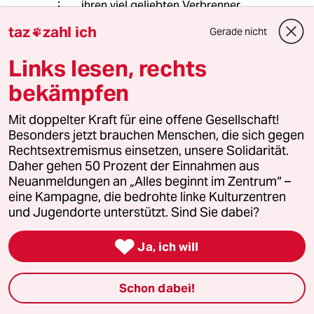
ihren viel geliebten Verbrenner.
Welche Kompromisse ist den Söder
taz
zahl ich
Gerade nicht

hinsichtlich dem Klimawandel, der
Energiewende, gegen den
Links lesen, rechts
Rechtsruck oder dem zunehmenden
offenen Rassismus in unserer
bekämpfen
Gesellschaft eingegangen? CDU/CSU
sind rückwärtsgewandte Betonköpfe.
Mit doppelter Kraft für eine offene Gesellschaft!
Die Ampel kann man auch vergessen.
Besonders jetzt brauchen Menschen, die sich gegen
Rechtsextremismus einsetzen, unsere Solidarität.
Daher gehen 50 Prozent der Einnahmen aus
Neuanmeldungen an „Alles beginnt im Zentrum“ –
Bommel
B
eine Kampagne, die bedrohte linke Kulturzentren
13.10.2024
,
22:06 Uhr
und Jugendorte unterstützt. Sind Sie dabei?
@Andreas J:
Also dass die Grünen den Verbrenner

Ja, ich will
lieben, ist mir bisher entgangen.
Vielleicht sollten Sie sich mehr mit
der täglichen politischen Realität
Schon dabei!
beschäftigen, dann glauben Sie auch
nicht mehr, dass die Grünen