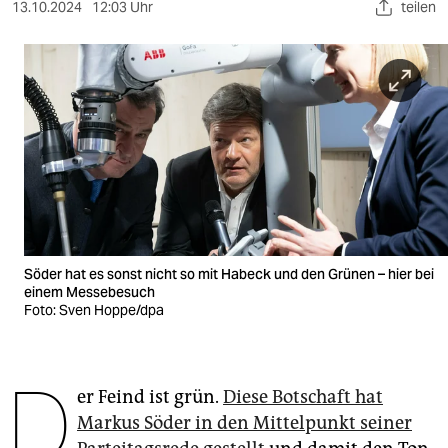
berlin
13.10.2024
12:03 Uhr
teilen
nord
wahrheit
verlag
verlag
veranstaltungen
shop
Söder hat es sonst nicht so mit Habeck und den Grünen – hier bei
einem Messebesuch
fragen & hilfe
Foto: Sven Hoppe/dpa
unterstützen
abo
D
er Feind ist grün.
Diese Botschaft hat
genossenschaft
Markus Söder in den Mittelpunkt seiner