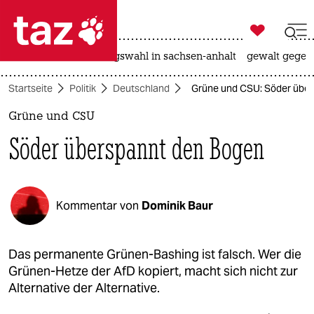

taz zahl ich
hitze
surfen
landtagswahl in sachsen-anhalt
gewalt gegen

taz zahl ich
Startseite
Politik
Deutschland
Grüne und CSU: Söder übe
taz zahl ich
Grüne und CSU
themen
Söder überspannt den Bogen
politik
öko
Kommentar von
Dominik Baur
gesellschaft
kultur
Das permanente Grünen-Bashing ist falsch. Wer die
Grünen-Hetze der AfD kopiert, macht sich nicht zur
sport
Alternative der Alternative.