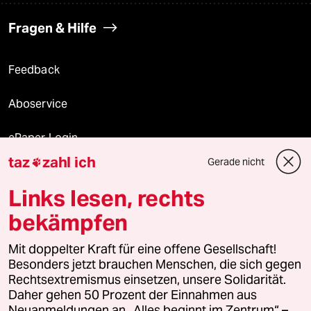
Fragen & Hilfe
Feedback
Aboservice
ePaper Login
taz
zahl ich
Gerade nicht

Downloads für Abonnierende
Links lesen, rechts
bekämpfen
© 2026 taz Verlags und Vertriebs GmbH
Mit doppelter Kraft für eine offene Gesellschaft!
Alle Rechte vorbehalten. Bei rechtlichen Fragen oder für Genehmigungen
wenden Sie sich bitte an
lizenzen@taz.de
Besonders jetzt brauchen Menschen, die sich gegen
Rechtsextremismus einsetzen, unsere Solidarität.
Daher gehen 50 Prozent der Einnahmen aus
Feedback
Redaktionsstatut
Kommune-Richtlinien
KI-
Neuanmeldungen an „Alles beginnt im Zentrum“ –