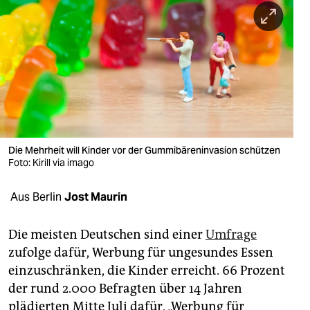
berlin
nord
wahrheit
verlag
verlag
veranstaltungen
Die Mehrheit will Kinder vor der Gummibäreninvasion schützen
Foto: Kirill via imago
shop
Aus Berlin
Jost Maurin
fragen & hilfe
unterstützen
Die meisten Deutschen sind einer
Umfrage
zufolge dafür, Werbung für ungesundes Essen
abo
einzuschränken, die Kinder erreicht. 66 Prozent
genossenschaft
der rund 2.000 Befragten über 14 Jahren
plädierten Mitte Juli dafür, „Werbung für