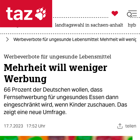

taz zahl ich
niedrigwasser
rente
landtagswahl in sachsen-anhalt
hybri

taz zahl ich
um
Werbeverbote für ungesunde Lebensmittel: Mehrheit will wenig
taz zahl ich
themen
Werbeverbote für ungesunde Lebensmittel
Mehrheit will weniger
politik
Werbung
öko
66 Prozent der Deutschen wollen, dass
Fernsehwerbung für ungesundes Essen dann
gesellschaft
eingeschränkt wird, wenn Kinder zuschauen. Das
zeigt eine neue Umfrage.
kultur
sport
17.7.2023
17:52 Uhr
teilen