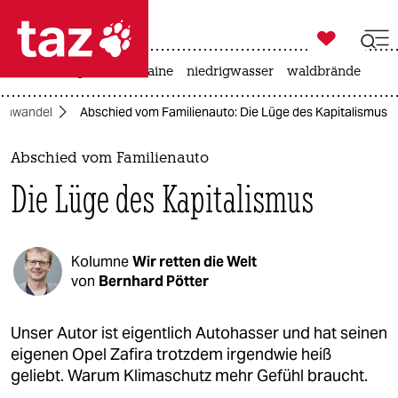

taz zahl ich
hitze
krieg in der ukraine
niedrigwasser
waldbrände

taz zahl ich
imawandel
Abschied vom Familienauto: Die Lüge des Kapitalismus
taz zahl ich
themen
Abschied vom Familienauto
Die Lüge des Kapitalismus
politik
öko
Kolumne
Wir retten die Welt
gesellschaft
von
Bernhard Pötter
kultur
Unser Autor ist eigentlich Autohasser und hat seinen
eigenen Opel Zafira trotzdem irgendwie heiß
sport
geliebt. Warum Klimaschutz mehr Gefühl braucht.