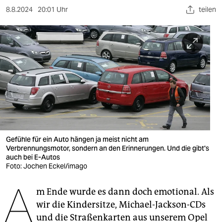
berlin
8.8.2024
20:01 Uhr
teilen
nord
wahrheit
verlag
verlag
veranstaltungen
shop
Gefühle für ein Auto hängen ja meist nicht am
fragen & hilfe
Verbrennungsmotor, sondern an den Erinnerungen. Und die gibt's
auch bei E-Autos
unterstützen
Foto: Jochen Eckel/imago
A
abo
m Ende wurde es dann doch emotional. Als
wir die Kindersitze, Michael-Jackson-CDs
genossenschaft
und die Straßenkarten aus unserem Opel