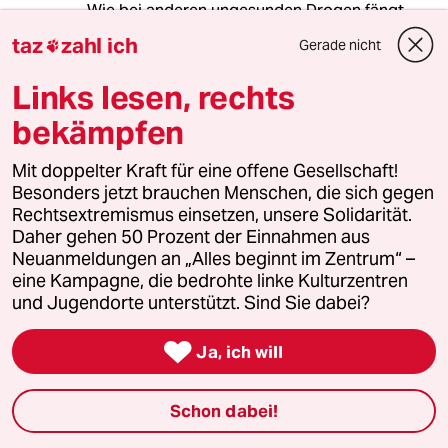
Wie bei anderen ungesunden Drogen fängt
man am einfachsten gar nicht an.
taz
zahl ich
Gerade nicht

Dafür sollten wir u.a. mal die Anreize anders
setzen: Bus/Bahn/Rad wieder unterstützen, und
Links lesen, rechts
motorisierten ineffizienten Individualverkehr
seine Kosten auch voll bezahlen lassen.
bekämpfen
Dann können die Leute bei Bosch ihre
Cleverness für Sinnvolleres einsetzen.
Mit doppelter Kraft für eine offene Gesellschaft!
Besonders jetzt brauchen Menschen, die sich gegen
Rechtsextremismus einsetzen, unsere Solidarität.
Daher gehen 50 Prozent der Einnahmen aus
J_CGN
J
Neuanmeldungen an „Alles beginnt im Zentrum“ –
08.08.2024
,
22:01 Uhr
eine Kampagne, die bedrohte linke Kulturzentren
"... die Straßen verstopft, die Menschen
und Jugendorte unterstützt. Sind Sie dabei?
gefährdet."

Ja, ich will
Nicht das Auto gefährdet die Menschen.
Es sind die Autofahrer.
Schon dabei!