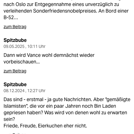
berlin
nach Oslo zur Entgegennahme eines unverzüglich zu
verleihenden Sonderfriedensnobelpreises. An Bord einer
nord
B-52…
wahrheit
zum Beitrag
verlag
Spitzbube
09.05.2025 , 10:11 Uhr
verlag
Dann wird Vance wohl demnächst wieder
vorbeischauen...
veranstaltungen
zum Beitrag
shop
Spitzbube
fragen & hilfe
08.12.2024 , 12:27 Uhr
unterstützen
Das sind - erstmal - ja gute Nachrichten. Aber "gemäßigte
Islamisten", die vor ein paar Jahren noch Bin Laden
abo
gepriesen haben? Was wird von denen wohl zu erwarten
sein?
genossenschaft
Friede, Freude, Eierkuchen eher nicht.