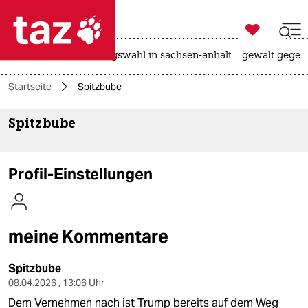

taz zahl ich
hitze
surfen
landtagswahl in sachsen-anhalt
gewalt gegen

taz zahl ich
Startseite
Spitzbube
taz zahl ich
Spitzbube
themen
politik
Profil-Einstellungen
öko
gesellschaft
meine Kommentare
kultur
Spitzbube
sport
08.04.2026 , 13:06 Uhr
Dem Vernehmen nach ist Trump bereits auf dem Weg