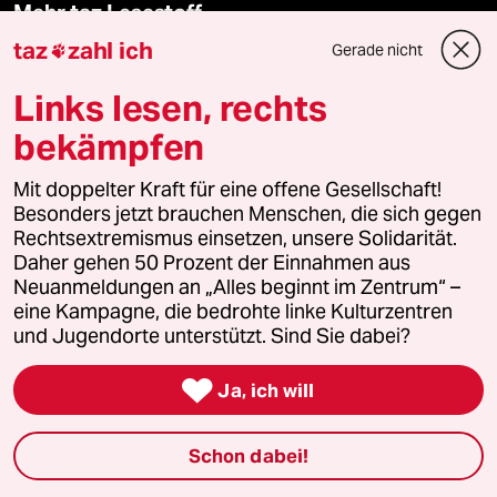
Mehr taz Lesestoff
taz
zahl ich
Gerade nicht

taz Blogs
Links lesen, rechts
bekämpfen
taz FUTURZWEI
Mit doppelter Kraft für eine offene Gesellschaft!
Le Monde diplomatique
Besonders jetzt brauchen Menschen, die sich gegen
Rechtsextremismus einsetzen, unsere Solidarität.
taz Archiv
Daher gehen 50 Prozent der Einnahmen aus
Neuanmeldungen an „Alles beginnt im Zentrum“ –
eine Kampagne, die bedrohte linke Kulturzentren
und Jugendorte unterstützt. Sind Sie dabei?
Mehr taz Angebote

Ja, ich will
Reisen
Schon dabei!
Kantine