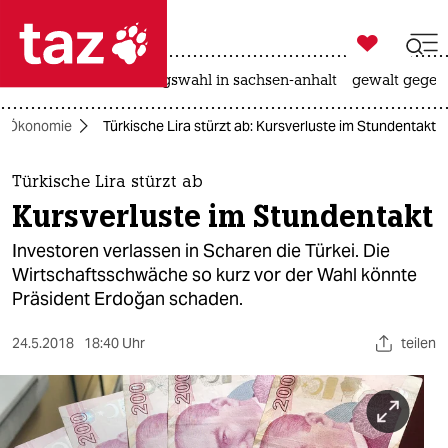

taz zahl ich
hitze
surfen
landtagswahl in sachsen-anhalt
gewalt gegen

taz zahl ich
Ökonomie
Türkische Lira stürzt ab: Kursverluste im Stundentakt
taz zahl ich
themen
Türkische Lira stürzt ab
Kursverluste im Stundentakt
politik
Investoren verlassen in Scharen die Türkei. Die
öko
Wirtschaftsschwäche so kurz vor der Wahl könnte
Präsident Erdoğan schaden.
gesellschaft
24.5.2018
18:40 Uhr
teilen
kultur
sport