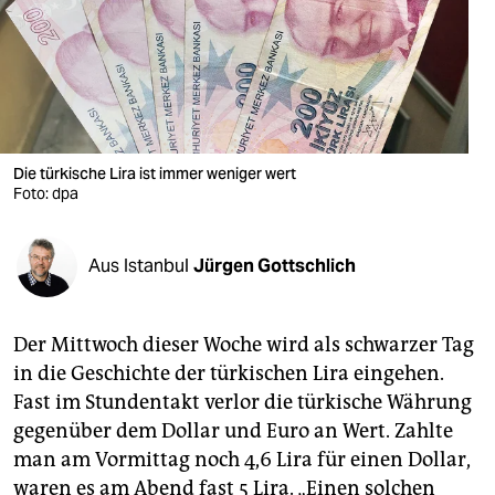
berlin
nord
wahrheit
verlag
Die türkische Lira ist immer weniger wert
Foto: dpa
verlag
veranstaltungen
Aus Istanbul
Jürgen Gottschlich
shop
fragen & hilfe
Der Mittwoch dieser Woche wird als schwarzer Tag
unterstützen
in die Geschichte der türkischen Lira eingehen.
Fast im Stundentakt verlor die türkische Währung
abo
gegenüber dem Dollar und Euro an Wert. Zahlte
genossenschaft
man am Vormittag noch 4,6 Lira für einen Dollar,
waren es am Abend fast 5 Lira. „Einen solchen