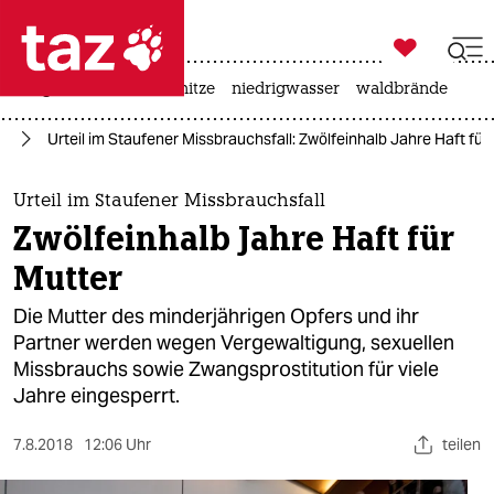

taz zahl ich
krieg in der ukraine
hitze
niedrigwasser
waldbrände

taz zahl ich
nd
Urteil im Staufener Missbrauchsfall: Zwölfeinhalb Jahre Haft für
taz zahl ich
themen
Urteil im Staufener Missbrauchsfall
Zwölfeinhalb Jahre Haft für
politik
Mutter
öko
Die Mutter des minderjährigen Opfers und ihr
Partner werden wegen Vergewaltigung, sexuellen
gesellschaft
Missbrauchs sowie Zwangsprostitution für viele
Jahre eingesperrt.
kultur
sport
7.8.2018
12:06 Uhr
teilen