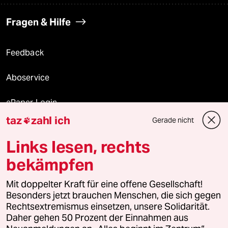
Fragen & Hilfe
Feedback
Aboservice
ePaper Login
taz
zahl ich
Gerade nicht

Downloads für Abonnierende
Links lesen, rechts
bekämpfen
© 2026 taz Verlags und Vertriebs GmbH
Mit doppelter Kraft für eine offene Gesellschaft!
Alle Rechte vorbehalten. Bei rechtlichen Fragen oder für Genehmigungen
wenden Sie sich bitte an
lizenzen@taz.de
Besonders jetzt brauchen Menschen, die sich gegen
Rechtsextremismus einsetzen, unsere Solidarität.
Daher gehen 50 Prozent der Einnahmen aus
Feedback
Redaktionsstatut
Kommune-Richtlinien
KI-