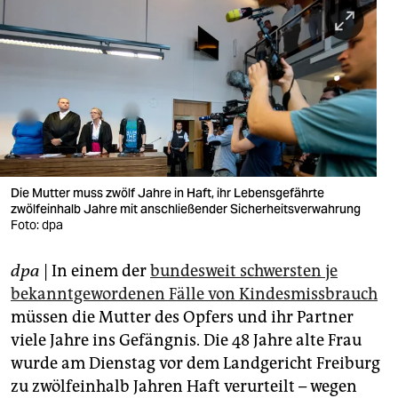
berlin
nord
wahrheit
verlag
verlag
veranstaltungen
Die Mutter muss zwölf Jahre in Haft, ihr Lebensgefährte
zwölfeinhalb Jahre mit anschließender Sicherheitsverwahrung
shop
Foto: dpa
fragen & hilfe
dpa
| In einem der
bundesweit schwersten je
bekanntgewordenen Fälle von Kindesmissbrauch
unterstützen
müssen die Mutter des Opfers und ihr Partner
abo
viele Jahre ins Gefängnis. Die 48 Jahre alte Frau
wurde am Dienstag vor dem Landgericht Freiburg
genossenschaft
zu zwölfeinhalb Jahren Haft verurteilt – wegen