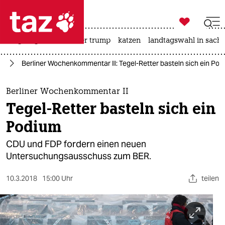

taz zahl ich
bergsteigen
usa unter trump
katzen
landtagswahl in sachs

taz zahl ich
in
Berliner Wochenkommentar II: Tegel-Retter basteln sich ein Po
taz zahl ich
themen
Berliner Wochenkommentar II
Tegel-Retter basteln sich ein
politik
Podium
öko
CDU und FDP fordern einen neuen
Untersuchungsausschuss zum BER.
gesellschaft
10.3.2018
15:00 Uhr
teilen
kultur
sport