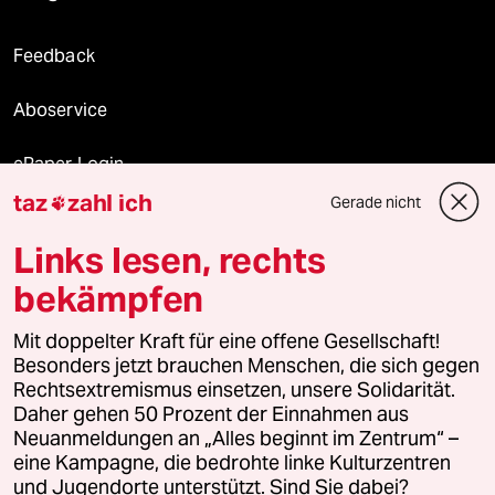
Feedback
Aboservice
ePaper Login
taz
zahl ich
Gerade nicht

Downloads für Abonnierende
Links lesen, rechts
bekämpfen
© 2026 taz Verlags und Vertriebs GmbH
Alle Rechte vorbehalten. Bei rechtlichen Fragen oder für Genehmigungen
Mit doppelter Kraft für eine offene Gesellschaft!
wenden Sie sich bitte an
lizenzen@taz.de
Besonders jetzt brauchen Menschen, die sich gegen
Rechtsextremismus einsetzen, unsere Solidarität.
Daher gehen 50 Prozent der Einnahmen aus
Feedback
Redaktionsstatut
Kommune-Richtlinien
KI-
Neuanmeldungen an „Alles beginnt im Zentrum“ –
eine Kampagne, die bedrohte linke Kulturzentren
Leitlinie
Informant
Datenschutz
Impressum
AGB
und Jugendorte unterstützt. Sind Sie dabei?