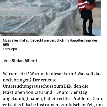
berlin
nord
wahrheit
verlag
Muss alles mal aufgedeckt werden: Blick ins Hauptterminal des
verlag
BER
Foto: dpa
veranstaltungen
shop
Von
Stefan Alberti
fragen & hilfe
Warum jetzt? Warum in dieser Form? Was soll das
unterstützen
noch bringen? Der erneute
Untersuchungsausschuss zum BER, den die
abo
Fraktionen von CDU und FDP am Dienstag
angekündigt haben, hat ein echtes Problem. Denn
genossenschaft
er ist das falsche Instrument zur falschen Zeit, um