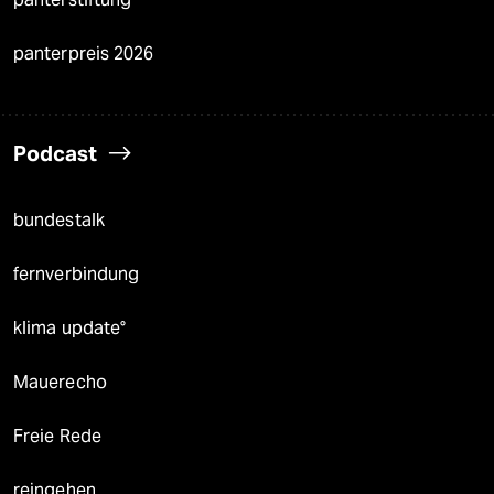
panterpreis 2026
Podcast
bundestalk
fernverbindung
klima update°
Mauerecho
Freie Rede
reingehen