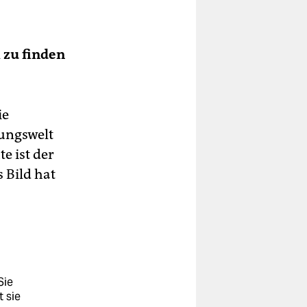
m zu finden
ie
lungswelt
e ist der
 Bild hat
Sie
 sie