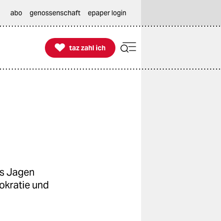
abo
genossenschaft
epaper login

taz zahl ich
taz zahl ich
as Jagen
okratie und