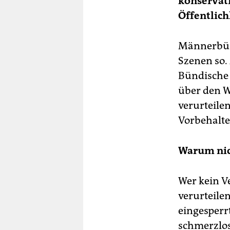
konservati
Öffentlich
Männerbünd
Szenen so. 
Bündische 
über den Wa
verurteilen
Vorbehalte 
Warum nic
Wer kein Ve
verurteile
eingesperrt
schmerzlos