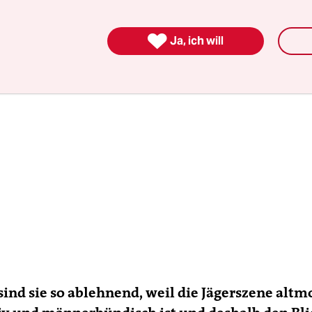
ung erst im Prozess des Filmens bilde.

Ja, ich will
 sind sie so ablehnend, weil die Jägerszene altm