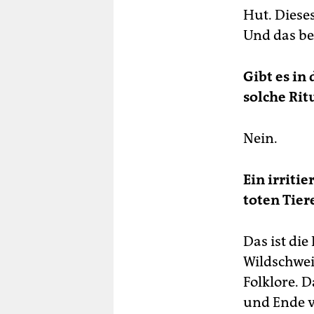
Hut. Diese
Und das be
Gibt es in
solche Rit
Nein.
Ein irriti
toten Tie
Das ist die
Wildschwei
Folklore. D
und Ende v