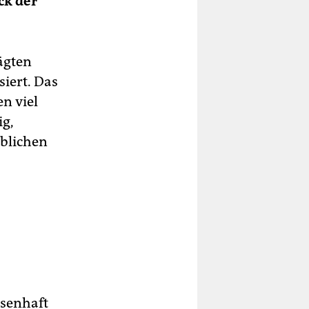
ck der
ägten
siert. Das
n viel
ig,
üblichen
ssenhaft