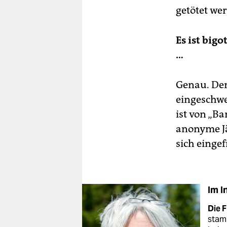
getötet wer
Es ist big
…
Genau. Der
eingeschwe
ist von „Ba
anonyme Jä
sich eingef
Im I
Die F
stamm