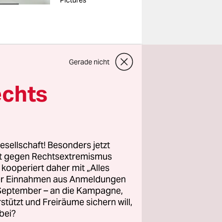
Pictures
Gerade nicht
echts
habe schon
 unhöfliche
esellschaft! Besonders jetzt
rt gegen Rechtsextremismus
z kooperiert daher mit „Alles
ller Einnahmen aus Anmeldungen
. September – an die Kampagne,
 über sie
rstützt und Freiräume sichern will,
s ich mir
bei?