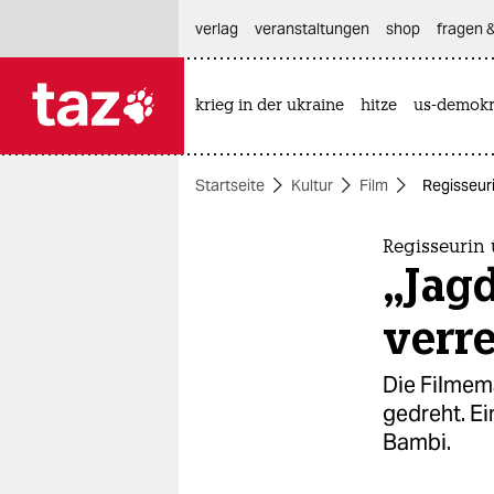
hautnavigation anspringen
hauptinhalt anspringen
footer anspringen
verlag
veranstaltungen
shop
fragen &
krieg in der ukraine
hitze
us-demokr

taz zahl ich
taz zahl ich
Startseite
Kultur
Film
Regisseuri
themen
politik
Regisseurin 
„Jagd
öko
verre
gesellschaft
Die Filmem
kultur
gedreht. E
Bambi.
sport