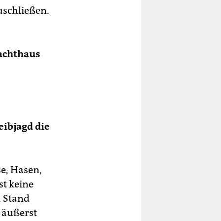
uschließen.
lachthaus
eibjagd die
se, Hasen,
st keine
, Stand
 äußerst