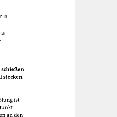
h in
ich
,
e schießen
l stecken.
tung ist
 tunkt
den an den