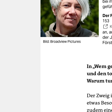
bei 
gefüh
Der F
153
K
an, a
der J
Bild: Broadview Pictures
Förs
In „Wem ge
und den to
Warum tun
Der Zweig 
etwas Beso
zudem eine