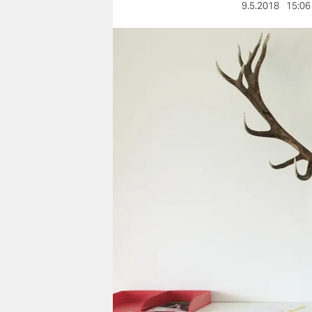
berlin
9.5.2018
15:06
nord
wahrheit
verlag
verlag
veranstaltungen
shop
fragen & hilfe
unterstützen
abo
genossenschaft