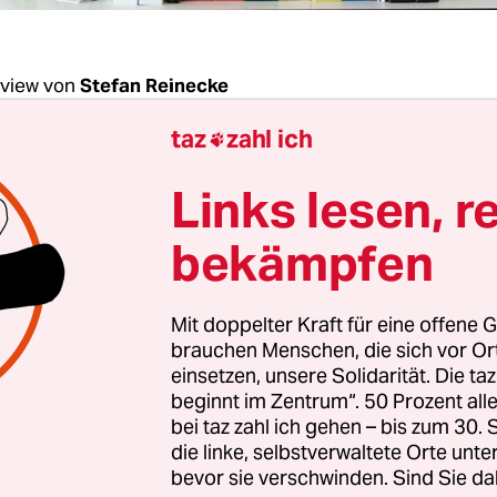
rview von
Stefan Reinecke
taz
zahl ich

Agneskirchner, ist es schwierig, Jäger zu filmen?
Links lesen, r
skirchner:
Jäger sind extrem misstrauisch. Ich 
bekämpfen
ilieus gedreht, aber noch nie so viele – auch sehr
 bekommen.
Mit doppelter Kraft für eine offene G
brauchen Menschen, die sich vor O
einsetzen, unsere Solidarität. Die ta
beginnt im Zentrum“. 50 Prozent a
bei taz zahl ich gehen – bis zum 30
eisten Jäger davon ausgehen, dass Medien negativ
die linke, selbstverwaltete Orte unte
Es war ein weiter Weg, ehe einige verstanden, das
bevor sie verschwinden. Sind Sie da