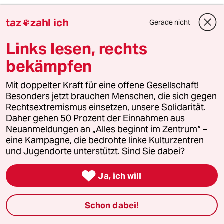
Zu recht.
taz
zahl ich
Gerade nicht

unterm—— servíce—
Links lesen, rechts
Mehrfach zuvor als Richter Vorinstanz so
mitentschieden.
bekämpfen
& Gern&Dannichfür
Mit doppelter Kraft für eine offene Gesellschaft!
Besonders jetzt brauchen Menschen, die sich gegen
Rechtsextremismus einsetzen, unsere Solidarität.
Daher gehen 50 Prozent der Einnahmen aus
What would The Doctor do?
Neuanmeldungen an „Alles beginnt im Zentrum“ –
15.05.2022
,
08:30 Uhr
eine Kampagne, die bedrohte linke Kulturzentren
@Lowandorder:
und Jugendorte unterstützt. Sind Sie dabei?
Moment mal!
"Ein Dienstunfall ist als „plötzliches“

Ja, ich will
Ereignis definiert. „Ein viertägiger
Einsatz ist aber kein plötzliches
Ereignis“, sagte der Vorsitzende
Schon dabei!
Richter Stephan Neidhardt in der