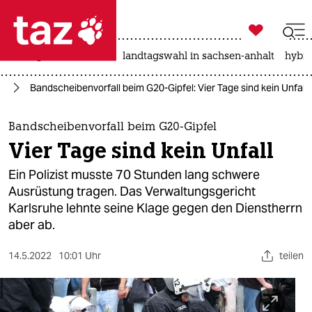

taz zahl ich
niedrigwasser
rente
landtagswahl in sachsen-anhalt
hybri

taz zahl ich
rg
Bandscheibenvorfall beim G20-Gipfel: Vier Tage sind kein Unfall
taz zahl ich
themen
Bandscheibenvorfall beim G20-Gipfel
Vier Tage sind kein Unfall
politik
Ein Polizist musste 70 Stunden lang schwere
öko
Ausrüstung tragen. Das Verwaltungsgericht
Karlsruhe lehnte seine Klage gegen den Dienstherrn
gesellschaft
aber ab.
kultur
14.5.2022
10:01 Uhr
teilen
sport