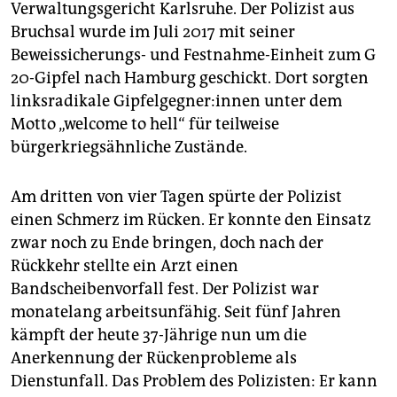
epaper login
Verwaltungsgericht Karlsruhe. Der Polizist aus
Bruchsal wurde im Juli 2017 mit seiner
Beweissicherungs- und Festnahme-Einheit zum G
20-Gipfel nach Hamburg geschickt. Dort sorgten
linksradikale Gipfelgeg­ne­r:in­nen unter dem
Motto „welcome to hell“ für teilweise
bürgerkriegsähnliche Zustände.
Am dritten von vier Tagen spürte der Polizist
einen Schmerz im Rücken. Er konnte den Einsatz
zwar noch zu Ende bringen, doch nach der
Rückkehr stellte ein Arzt einen
Bandscheibenvorfall fest. Der Polizist war
monatelang arbeitsunfähig. Seit fünf Jahren
kämpft der heute 37-Jährige nun um die
Anerkennung der Rückenprobleme als
Dienstunfall. Das Problem des Polizisten: Er kann