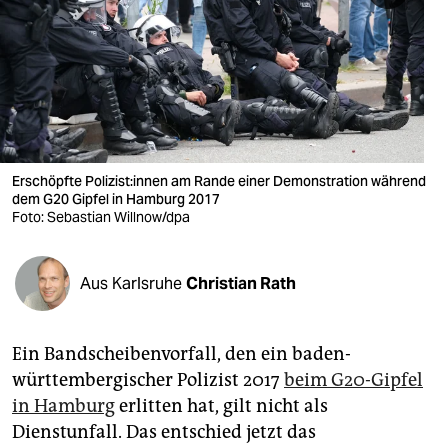
berlin
nord
wahrheit
verlag
verlag
Erschöpfte Po­li­zis­t:in­nen am Rande einer Demonstration während
dem G20 Gipfel in Hamburg 2017
veranstaltungen
Foto: Sebastian Willnow/dpa
shop
Aus Karlsruhe
Christian Rath
fragen & hilfe
unterstützen
Ein Bandscheibenvorfall, den ein baden-
abo
württembergischer Polizist 2017
beim G20-Gipfel
in Hamburg
erlitten hat, gilt nicht als
genossenschaft
Dienstunfall. Das entschied jetzt das