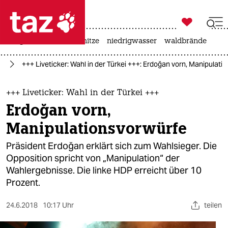

taz zahl ich
krieg in der ukraine
hitze
niedrigwasser
waldbrände

taz zahl ich
an
+++ Liveticker: Wahl in der Türkei +++: Erdoğan vorn, Manipulati
taz zahl ich
themen
+++ Liveticker: Wahl in der Türkei +++
Erdoğan vorn,
politik
Manipulationsvorwürfe
öko
Präsident Erdoğan erklärt sich zum Wahlsieger. Die
Opposition spricht von „Manipulation“ der
gesellschaft
Wahlergebnisse. Die linke HDP erreicht über 10
Prozent.
kultur
sport
24.6.2018
10:17 Uhr
teilen