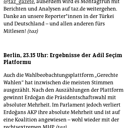
epaper login
@taz_gazete
, außerdem wird es Montagfrüh mit
Berichten und Analysen auf taz.de weitergehen.
Danke an unsere Reporter*innen in der Türkei
und Deutschland – und allen anderen fürs
Mitlesen!
(taz)
Berlin, 23.15 Uhr: Ergebnisse der Adil Seçim
Platformu
Auch die Wahlbeobachtungsplattform „Gerechte
Wahlen“ hat inzwischen die meisten Stimmen
ausgezählt. Nach den Auszählungen der Plattform
gewinnt Erdoğan die Präsidentschaftswahl mit
absoluter Mehrheit. Im Parlament jedoch verliert
Erdoğans AKP ihre absolute Mehrheit und ist auf
eine Koalition angewiesen – wohl wieder mit der
rechtsextremen MHP.
(taz)