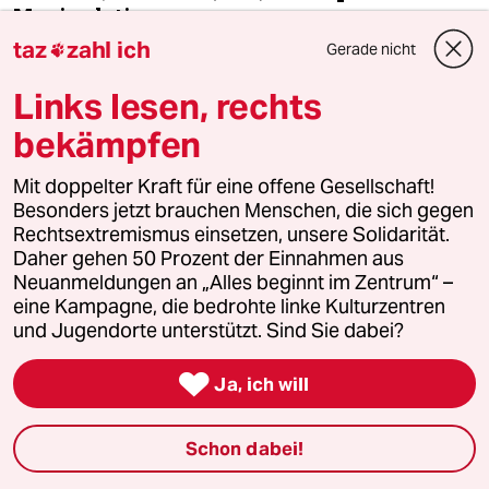
Manipulation
taz
zahl ich
Gerade nicht

Die größte Oppositionspartei CHP bezeichnete
bisher verkündeten die Teilergebnisse, nach denen
Links lesen, rechts
Erdoğan eine satte absolute Mehrheit hat, als
bekämpfen
„Manipulation“. Nach den Zahlen, die der CHP
vorliegen, habe Erdogan zu keinem Zeitpunkt 48
Mit doppelter Kraft für eine offene Gesellschaft!
Prozent der Stimmen überschritten, sagte CHP-
Besonders jetzt brauchen Menschen, die sich gegen
Rechtsextremismus einsetzen, unsere Solidarität.
Sprecher Bülent Tezcan Journalisten in Ankara:
Daher gehen 50 Prozent der Einnahmen aus
„Das ist eine ganz offene Manipulation.“ Tezcan
Neuanmeldungen an „Alles beginnt im Zentrum“ –
rief Wahlbeobachter dazu auf, bis zum Ende der
eine Kampagne, die bedrohte linke Kulturzentren
Auszählungen wachsam zu bleiben: „Verlasst Eure
und Jugendorte unterstützt. Sind Sie dabei?
Auftragsorte nicht, bis diese Sache vorbei ist“, sagte

er. Außerdem lud er Bürger ein, vor die Hohe
Ja, ich will
Wahlkommission in Ankara zu kommen.
(dpa)
Schon dabei!