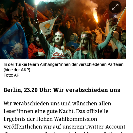
berlin
nord
wahrheit
verlag
verlag
veranstaltungen
In der Türkei feiern Anhänger*innen der verschiedenen Parteien
(hier: der AKP)
shop
Foto: AP
fragen & hilfe
Berlin, 23.20 Uhr: Wir verabschieden uns
unterstützen
Wir verabschieden uns und wünschen allen
abo
Leser*innen eine gute Nacht. Das offizielle
Ergebnis der Hohen Wahlkommission
genossenschaft
veröffentlichen wir auf unserem
Twitter-Account