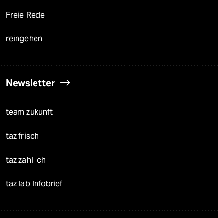
Freie Rede
reingehen
Newsletter
team zukunft
taz frisch
taz zahl ich
taz lab Infobrief