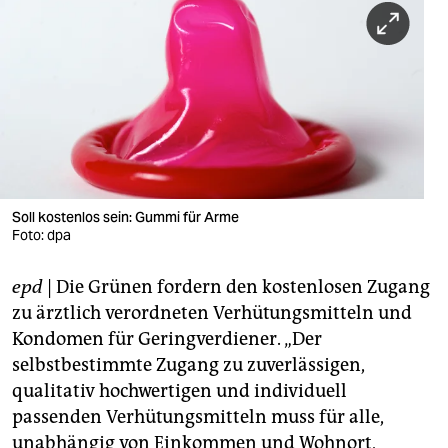
berlin
nord
wahrheit
verlag
verlag
veranstaltungen
Soll kostenlos sein: Gummi für Arme
Foto: dpa
shop
epd
| Die Grünen fordern den kostenlosen Zugang
fragen & hilfe
zu ärztlich verordneten Verhütungsmitteln und
unterstützen
Kondomen für Geringverdiener. „Der
selbstbestimmte Zugang zu zuverlässigen,
abo
qualitativ hochwertigen und individuell
genossenschaft
passenden Verhütungsmitteln muss für alle,
unabhängig von Einkommen und Wohnort,