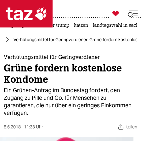

taz zahl ich
bergsteigen
usa unter trump
katzen
landtagswahl in sachs

taz zahl ich
nd
Verhütungsmittel für Geringverdiener: Grüne fordern kostenlo
taz zahl ich
themen
Verhütungsmittel für Geringverdiener
Grüne fordern kostenlose
politik
Kondome
öko
Ein Grünen-Antrag im Bundestag fordert, den
Zugang zu Pille und Co. für Menschen zu
gesellschaft
garantieren, die nur über ein geringes Einkommen
verfügen.
kultur
sport
8.6.2018
11:33 Uhr
teilen