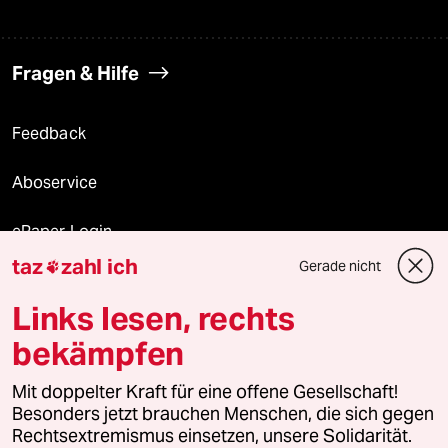
Fragen & Hilfe
Feedback
Aboservice
ePaper Login
taz
zahl ich
Gerade nicht

Downloads für Abonnierende
Links lesen, rechts
bekämpfen
© 2026 taz Verlags und Vertriebs GmbH
Mit doppelter Kraft für eine offene Gesellschaft!
Alle Rechte vorbehalten. Bei rechtlichen Fragen oder für Genehmigungen
wenden Sie sich bitte an
lizenzen@taz.de
Besonders jetzt brauchen Menschen, die sich gegen
Rechtsextremismus einsetzen, unsere Solidarität.