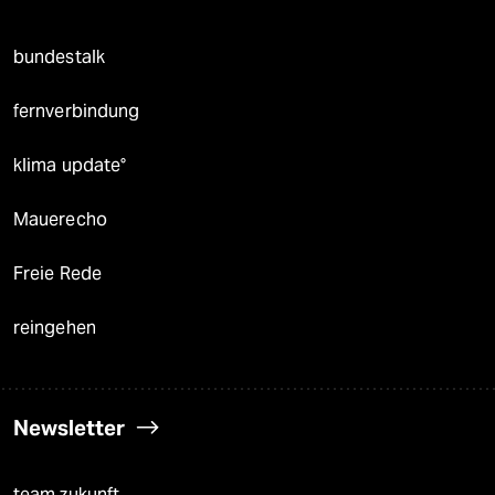
bundestalk
fernverbindung
klima update°
Mauerecho
Freie Rede
reingehen
Newsletter
team zukunft