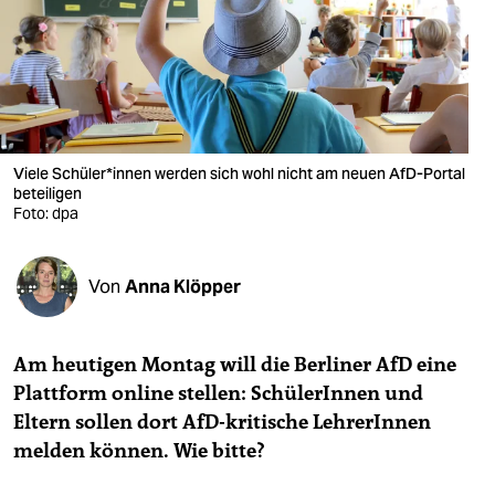
berlin
nord
wahrheit
verlag
Viele Schüler*innen werden sich wohl nicht am neuen AfD-Portal
verlag
beteiligen
Foto: dpa
veranstaltungen
shop
Von
Anna Klöpper
fragen & hilfe
Am heutigen Montag will die Berliner AfD eine
unterstützen
Plattform online stellen: SchülerInnen und
abo
Eltern sollen dort AfD-kritische LehrerInnen
melden können. Wie bitte?
genossenschaft