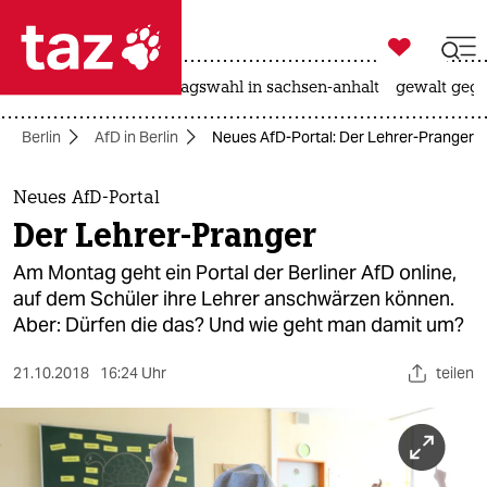

taz zahl ich
nahost-konflikt
landtagswahl in sachsen-anhalt
gewalt gege

taz zahl ich
Berlin
AfD in Berlin
Neues AfD-Portal: Der Lehrer-Pranger
taz zahl ich
themen
Neues AfD-Portal
Der Lehrer-Pranger
politik
Am Montag geht ein Portal der Berliner AfD online,
öko
auf dem Schüler ihre Lehrer anschwärzen können.
Aber: Dürfen die das? Und wie geht man damit um?
gesellschaft
21.10.2018
16:24 Uhr
teilen
kultur
sport