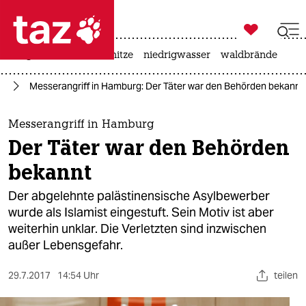

taz zahl ich
krieg in der ukraine
hitze
niedrigwasser
waldbrände

taz zahl ich
rg
Messerangriff in Hamburg: Der Täter war den Behörden bekannt
taz zahl ich
themen
Messerangriff in Hamburg
Der Täter war den Behörden
politik
bekannt
öko
Der abgelehnte palästinensische Asylbewerber
wurde als Islamist eingestuft. Sein Motiv ist aber
gesellschaft
weiterhin unklar. Die Verletzten sind inzwischen
außer Lebensgefahr.
kultur
sport
29.7.2017
14:54 Uhr
teilen