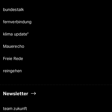
bundestalk
fernverbindung
klima update°
Mauerecho
Freie Rede
reingehen
Newsletter
team zukunft