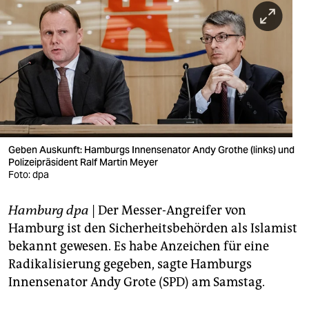
berlin
nord
wahrheit
verlag
verlag
veranstaltungen
Geben Auskunft: Hamburgs Innensenator Andy Grothe (links) und
Polizeipräsident Ralf Martin Meyer
shop
Foto: dpa
fragen & hilfe
Hamburg dpa
| Der Messer-Angreifer von
Hamburg ist den Sicherheitsbehörden als Islamist
unterstützen
bekannt gewesen. Es habe Anzeichen für eine
abo
Radikalisierung gegeben, sagte Hamburgs
Innensenator Andy Grote (SPD) am Samstag.
genossenschaft